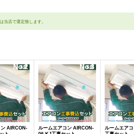
は当店で選定致します。
当店人気
当店人気
No.2
No.3
 AIRCON-
ルームエアコン AIRCON-
ルームエアコ
セット
06-KJ工事セット
工事セット 