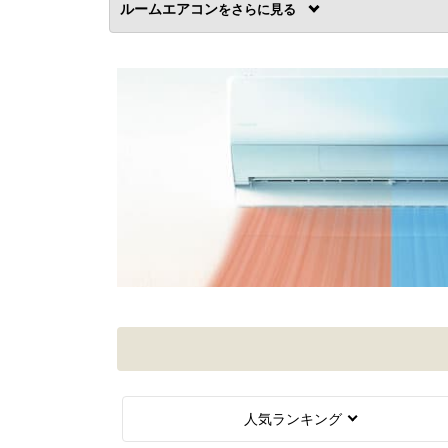
ルームエアコン
を
人気ランキング