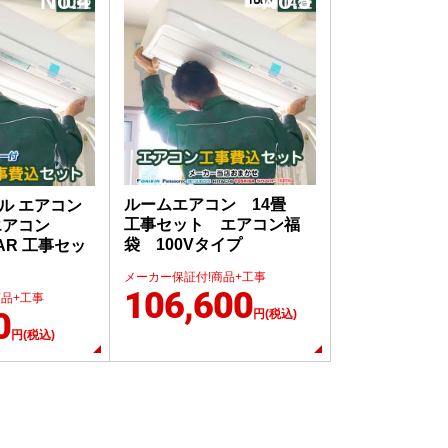
No.4
No.5
ルームエアコン 14畳
ル エアコン
工事セット エアコン福
エアコン
袋 100Vタイプ
-AR 工事セッ
メーカー保証付!商品+工事
106,600
商品+工事
0
円(税込)
円(税込)