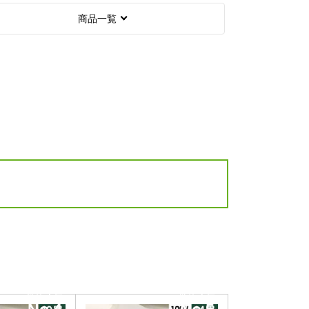
商品一覧
当店人気
当店人気