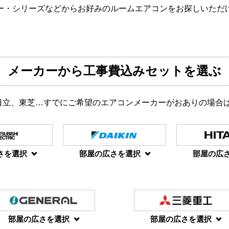
ー・シリーズなどからお好みのルームエアコンをお探しいただ
メーカーから工事費込みセットを選ぶ
日立、東芝…すでにご希望のエアコンメーカーがおありの場合
さを選択
部屋の広さを選択
部屋の広
部屋の広さを選択
部屋の広さを選択