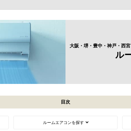
大阪・堺・豊中・神戸・西宮
ル
目次
ルームエアコンを探す