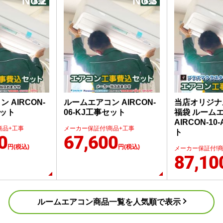
No.2
No.3
 AIRCON-
ルームエアコン AIRCON-
当店オリジナ
セット
06-KJ工事セット
福袋 ルーム
AIRCON-10
商品+工事
メーカー保証付!商品+工事
ト
0
67,600
円(税込)
円(税込)
メーカー保証付!
87,10
ルームエアコン
商品一覧を人気順で表示