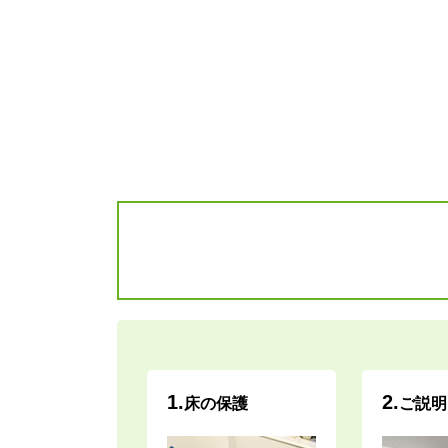
1.
2.
床の保護
ご説明