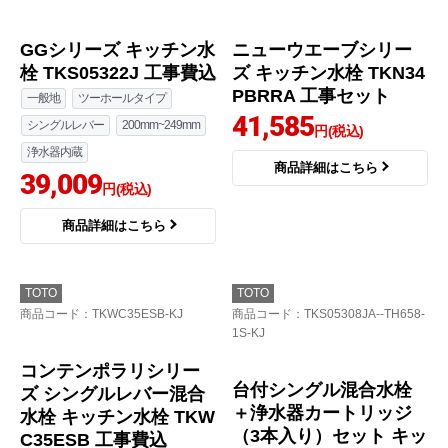
GGシリーズ キッチン水
ニューウエーブシリー
栓 TKS05322J 工事費込
ズ キッチン水栓 TKN34
PBRRA 工事セット
一般地
ツーホールタイプ
41,585
シングルレバー
200mm~249mm
円(税込)
浄水器内蔵
商品詳細はこちら
39,009
円(税込)
商品詳細はこちら
TOTO
TOTO
商品コード
：TKWC35ESB-KJ
商品コード
：TKS05308JA--TH658-
1S-KJ
コンテンポラリシリー
台付シングル混合水栓
ズ シングルレバー混合
＋浄水器カートリッジ
水栓 キッチン水栓 TKW
（3本入り）セット キッ
C35ESB 工事費込