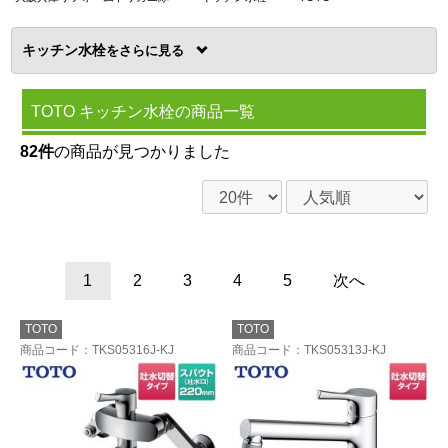
キッチン水栓
を
TOTO キッチン水栓の商品一覧
82件
の商品が見つかりました
1
2
3
4
5
次へ
TOTO
TOTO
商品コード
：TKS05316J-KJ
商品コード
：TKS05313J-KJ