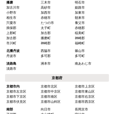
播磨
三木市
明石市
加古川市
高砂市
姫路市
小野市
加西市
加東市
相生市
赤穂市
朝来市
宍粟市
たつの市
養父市
揖保郡
太子町
赤穂郡
上郡町
加古郡
稲美町
加古郡
播磨町
神崎郡
市川町
神崎郡
福崎町
北播丹波
西脇市
篠山市
丹波市
多可郡
多可町
淡路島
洲本市
南あわじ市
淡路市
京都府
京都市内
京都市北区
京都市上京区
京都市左京区
京都市中京区
京都市東山区
京都市下京区
京都市南区
京都市右京区
京都市伏見区
京都市山科区
京都市西京区
南部
向日市
長岡京市