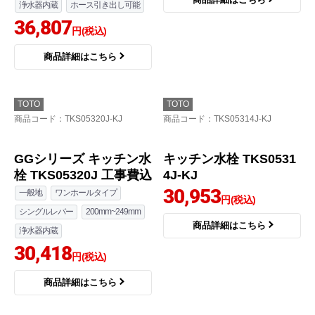
浄水器内蔵
ホース引き出し可能
36,807
円(税込)
商品詳細はこちら
TOTO
TOTO
商品コード
：TKS05320J-KJ
商品コード
：TKS05314J-KJ
GGシリーズ キッチン水
キッチン水栓 TKS0531
栓 TKS05320J 工事費込
4J-KJ
30,953
一般地
ワンホールタイプ
円(税込)
シングルレバー
200mm~249mm
商品詳細はこちら
浄水器内蔵
30,418
円(税込)
商品詳細はこちら