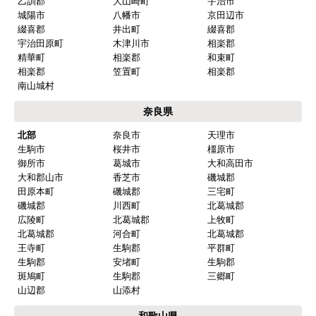
乙訓郡
大山崎町
宇治市
城陽市
八幡市
京田辺市
綴喜郡
井出町
綴喜郡
宇治田原町
木津川市
相楽郡
精華町
相楽郡
和束町
相楽郡
笠置町
相楽郡
南山城村
奈良県
北部
奈良市
天理市
生駒市
桜井市
橿原市
御所市
葛城市
大和高田市
大和郡山市
香芝市
磯城郡
田原本町
磯城郡
三宅町
磯城郡
川西町
北葛城郡
広陵町
北葛城郡
上牧町
北葛城郡
河合町
北葛城郡
王寺町
生駒郡
平群町
生駒郡
安堵町
生駒郡
斑鳩町
生駒郡
三郷町
山辺郡
山添村