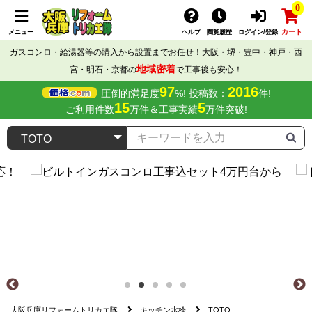
0
カート
メニュー
ヘルプ
閲覧履歴
ログイン/登録
ガスコンロ・給湯器等の購入から設置までお任せ！大阪・堺・豊中・神戸・西
地域密着
宮・明石・京都の
で工事後も安心！
97
2016
圧倒的満足度
%! 投稿数：
件!
15
5
ご利用件数
万件＆工事実績
万件突破!
大阪兵庫リフォームトリカエ隊
キッチン水栓
TOTO