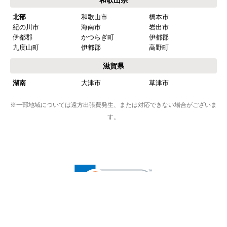
和歌山県
北部
和歌山市
橋本市
紀の川市
海南市
岩出市
伊都郡
かつらぎ町
伊都郡
九度山町
伊都郡
高野町
滋賀県
湖南
大津市
草津市
※一部地域については遠方出張費発生、または対応できない場合がございま
す。
※プライバシー保護のためSSL暗号化通信を採用（導入）してい
ますので、