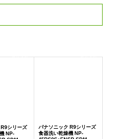
当店人気
当店人気
No.4
No.5
パナソニック R9シリーズ
 R9シリーズ
食器洗い乾燥機 NP-
 NP-