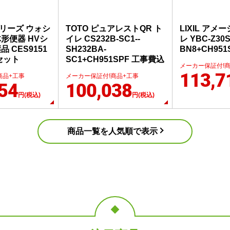
1シリーズ ウォシ
TOTO ピュアレストQR ト
LIXIL アメ
形便器 HVシ
イレ CS232B-SC1--
レ YBC-Z30S-
 CES9151
SH232BA-
BN8+CH95
セット
SC1+CH951SPF 工事費込
メーカー保証付!
113,7
商品+工事
メーカー保証付!商品+工事
54
100,038
円(税込)
円(税込)
商品一覧を人気順で表示