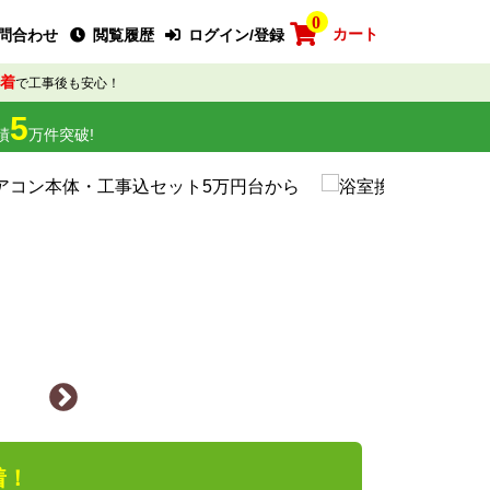
0
カート
問合わせ
閲覧履歴
ログイン/登録
着
で工事後も安心！
5
績
万件突破!
着！