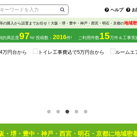
ヘルプ
お
地域密
等の購入から設置までお任せ！大阪・堺・豊中・神戸・西宮・明石・京都の
97
15
2016
倒的満足度
%! 投稿数：
件!
ご利用件数
万件＆工事実
阪・堺・豊中・神戸・西宮・明石・京都に地域密