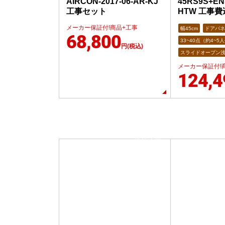
AIRCON-2017-06-AR-KJ
45RS9S+EN
工事セット
HTW 工事費
メーカー保証付!商品+工事
幅45cm
ドアパネ
68,800
33~40点（約4~5
円(税込)
スライドオープン
メーカー保証付!
124,4
当店人気
No.6