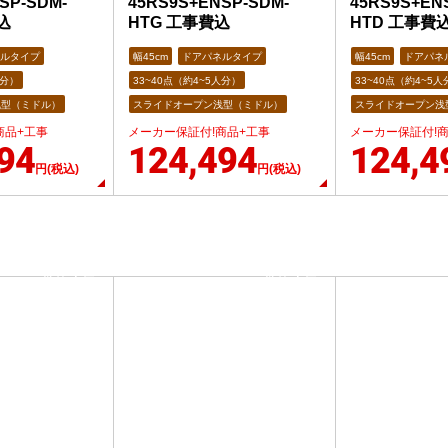
SP-SDM-
45RS9S+ENSP-SDM-
45RS9S+EN
込
HTG 工事費込
HTD 工事費
ルタイプ
幅45cm
ドアパネルタイプ
幅45cm
ドアパネ
人分）
33~40点（約4~5人分）
33~40点（約4~5人
浅型（ミドル）
スライドオープン浅型（ミドル）
スライドオープン浅
商品+工事
メーカー保証付!商品+工事
メーカー保証付!
94
124,494
124,4
円(税込)
円(税込)
当店人気
当店人気
No.7
No.8