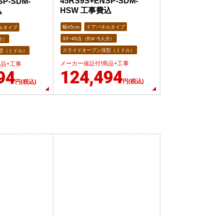
45RS9S+ENSP-SDM-
SP-SDM-
HSW 工事費込
込
幅45cm
ドアパネルタイプ
ルタイプ
33~40点（約4~5人分）
分）
スライドオープン浅型（ミドル）
型（ミドル）
メーカー保証付!商品+工事
商品+工事
124,494
94
円(税込)
円(税込)
当店人気
当店人気
No.9
No.10