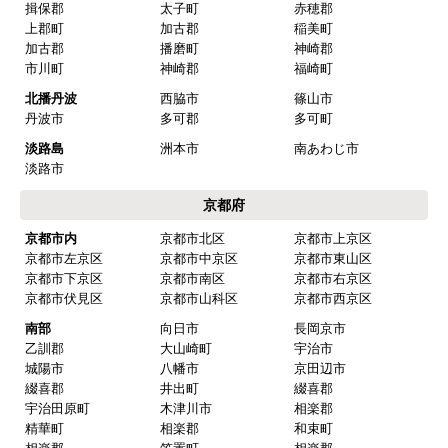
揖保郡
太子町
赤穂郡
上郡町
加古郡
稲美町
加古郡
播磨町
神崎郡
市川町
神崎郡
福崎町
北播丹波
西脇市
篠山市
丹波市
多可郡
多可町
淡路島
洲本市
南あわじ市
淡路市
京都府
京都市内
京都市北区
京都市上京区
京都市左京区
京都市中京区
京都市東山区
京都市下京区
京都市南区
京都市右京区
京都市伏見区
京都市山科区
京都市西京区
南部
向日市
長岡京市
乙訓郡
大山崎町
宇治市
城陽市
八幡市
京田辺市
綴喜郡
井出町
綴喜郡
宇治田原町
木津川市
相楽郡
精華町
相楽郡
和束町