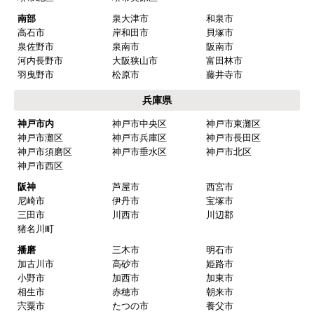
南部
泉大津市
和泉市
高石市
岸和田市
貝塚市
泉佐野市
泉南市
阪南市
河内長野市
大阪狭山市
富田林市
羽曳野市
松原市
藤井寺市
兵庫県
神戸市内
神戸市中央区
神戸市東灘区
神戸市灘区
神戸市兵庫区
神戸市長田区
神戸市須磨区
神戸市垂水区
神戸市北区
神戸市西区
阪神
芦屋市
西宮市
尼崎市
伊丹市
宝塚市
三田市
川西市
川辺郡
猪名川町
播磨
三木市
明石市
加古川市
高砂市
姫路市
小野市
加西市
加東市
相生市
赤穂市
朝来市
宍粟市
たつの市
養父市