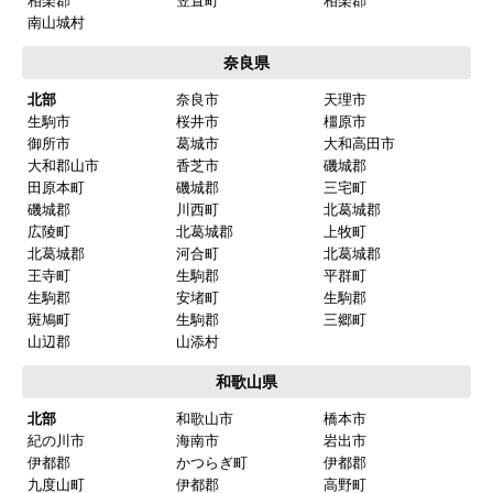
相楽郡
笠置町
相楽郡
南山城村
奈良県
北部
奈良市
天理市
生駒市
桜井市
橿原市
御所市
葛城市
大和高田市
大和郡山市
香芝市
磯城郡
田原本町
磯城郡
三宅町
磯城郡
川西町
北葛城郡
広陵町
北葛城郡
上牧町
北葛城郡
河合町
北葛城郡
王寺町
生駒郡
平群町
生駒郡
安堵町
生駒郡
斑鳩町
生駒郡
三郷町
山辺郡
山添村
和歌山県
北部
和歌山市
橋本市
紀の川市
海南市
岩出市
伊都郡
かつらぎ町
伊都郡
九度山町
伊都郡
高野町