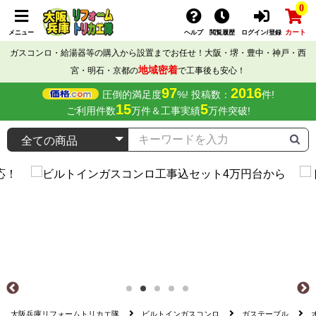
0
カート
メニュー
ヘルプ
閲覧履歴
ログイン/登録
ガスコンロ・給湯器等の購入から設置までお任せ！大阪・堺・豊中・神戸・西
地域密着
宮・明石・京都の
で工事後も安心！
97
2016
圧倒的満足度
%! 投稿数：
件!
15
5
ご利用件数
万件＆工事実績
万件突破!
大阪兵庫リフォームトリカエ隊
ビルトインガスコンロ
ガステーブル