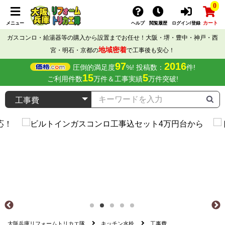
0
カート
メニュー
ヘルプ
閲覧履歴
ログイン/登録
ガスコンロ・給湯器等の購入から設置までお任せ！大阪・堺・豊中・神戸・西
地域密着
宮・明石・京都の
で工事後も安心！
97
2016
圧倒的満足度
%! 投稿数：
件!
15
5
ご利用件数
万件＆工事実績
万件突破!
大阪兵庫リフォームトリカエ隊
キッチン水栓
工事費