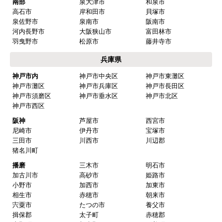
南部
泉大津市
和泉市
高石市
岸和田市
貝塚市
泉佐野市
泉南市
阪南市
河内長野市
大阪狭山市
富田林市
羽曳野市
松原市
藤井寺市
兵庫県
神戸市内
神戸市中央区
神戸市東灘区
神戸市灘区
神戸市兵庫区
神戸市長田区
神戸市須磨区
神戸市垂水区
神戸市北区
神戸市西区
阪神
芦屋市
西宮市
尼崎市
伊丹市
宝塚市
三田市
川西市
川辺郡
猪名川町
播磨
三木市
明石市
加古川市
高砂市
姫路市
小野市
加西市
加東市
相生市
赤穂市
朝来市
宍粟市
たつの市
養父市
揖保郡
太子町
赤穂郡