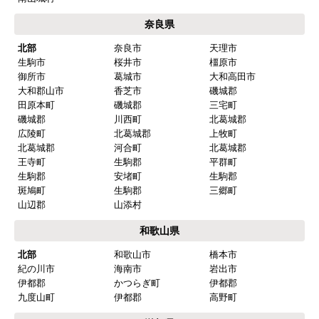
奈良県
北部
奈良市
天理市
生駒市
桜井市
橿原市
御所市
葛城市
大和高田市
大和郡山市
香芝市
磯城郡
田原本町
磯城郡
三宅町
磯城郡
川西町
北葛城郡
広陵町
北葛城郡
上牧町
北葛城郡
河合町
北葛城郡
王寺町
生駒郡
平群町
生駒郡
安堵町
生駒郡
斑鳩町
生駒郡
三郷町
山辺郡
山添村
和歌山県
北部
和歌山市
橋本市
紀の川市
海南市
岩出市
伊都郡
かつらぎ町
伊都郡
九度山町
伊都郡
高野町