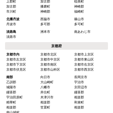
上郡町
加古郡
稲美町
加古郡
播磨町
神崎郡
市川町
神崎郡
福崎町
北播丹波
西脇市
篠山市
丹波市
多可郡
多可町
淡路島
洲本市
南あわじ市
淡路市
京都府
京都市内
京都市北区
京都市上京区
京都市左京区
京都市中京区
京都市東山区
京都市下京区
京都市南区
京都市右京区
京都市伏見区
京都市山科区
京都市西京区
南部
向日市
長岡京市
乙訓郡
大山崎町
宇治市
城陽市
八幡市
京田辺市
綴喜郡
井出町
綴喜郡
宇治田原町
木津川市
相楽郡
精華町
相楽郡
和束町
相楽郡
笠置町
相楽郡
南山城村