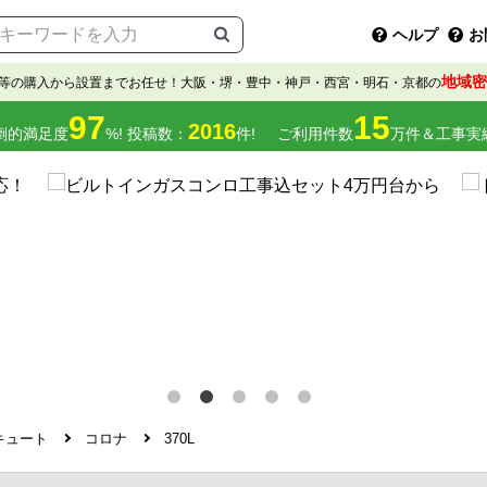
ヘルプ
お
地域密
等の購入から設置までお任せ！大阪・堺・豊中・神戸・西宮・明石・京都の
97
15
2016
倒的満足度
%! 投稿数：
件!
ご利用件数
万件＆工事実
キュート
コロナ
370L