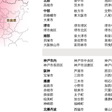
北部
豊中市
池田
高槻市
茨木市
摂津
中部
枚方市
交野
四條畷市
東大阪市
八尾
大東市
堺市
堺市堺区
堺市
堺市南区
堺市北区
堺市
南部
泉大津市
和泉
貝塚市
泉佐野市
泉南
大阪狭山市
富田林市
羽曳
神戸市内
神戸市中央区
神戸
神戸市長田区
神戸市須磨区
神戸
阪神
芦屋市
西宮
宝塚市
三田市
川西
播磨
三木市
明石
姫路市
小野市
加西
赤穂市
朝来市
宍粟
揖保郡
太子町
赤穂
稲美町
加古郡
播磨
神崎郡
福崎町
北播丹波
西脇市
篠山