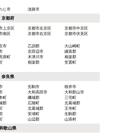
わじ市
淡路市
京都府
市上京区
京都市左京区
京都市中京区
市南区
京都市右京区
京都市伏見区
京市
乙訓郡
大山崎町
市
京田辺市
綴喜郡
田原町
木津川市
相楽郡
町
相楽郡
笠置町
奈良県
市
生駒市
桜井市
市
大和高田市
大和郡山市
本町
磯城郡
三宅町
城郡
広陵町
北葛城郡
町
北葛城郡
王寺町
郡
安堵町
生駒郡
町
山辺郡
山添村
和歌山県