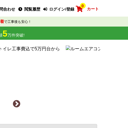
0
カート
問合わせ
閲覧履歴
ログイン/登録
着
で工事後も安心！
5
績
万件突破!