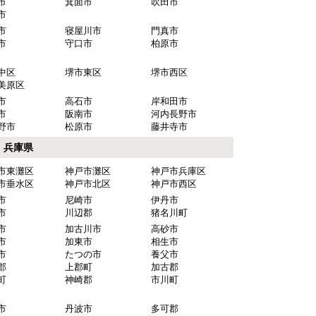
市
箕面市
吹田市
市
市
寝屋川市
門真市
市
守口市
柏原市
中区
堺市東区
堺市西区
美原区
市
高石市
岸和田市
市
阪南市
河内長野市
野市
松原市
藤井寺市
兵庫県
市東灘区
神戸市灘区
神戸市兵庫区
市垂水区
神戸市北区
神戸市西区
市
尼崎市
伊丹市
市
川辺郡
猪名川町
市
加古川市
高砂市
市
加東市
相生市
市
たつの市
養父市
郡
上郡町
加古郡
町
神崎郡
市川町
市
丹波市
多可郡