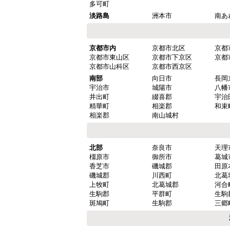
多可町
淡路島
洲本市
南あ
京都市内
京都市北区
京都
京都市東山区
京都市下京区
京都
京都市山科区
京都市西京区
南部
向日市
長岡
宇治市
城陽市
八幡
井出町
綴喜郡
宇治
精華町
相楽郡
和束
相楽郡
南山城村
北部
奈良市
天理
橿原市
御所市
葛城
香芝市
磯城郡
田原
磯城郡
川西町
北葛
上牧町
北葛城郡
河合
生駒郡
平群町
生駒
斑鳩町
生駒郡
三郷