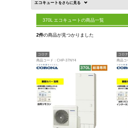
エコキュート
を
370L エコキュートの商品一覧
2件
の商品が見つかりました
コロナ
コロ
商品コード
：CHP-37NY4
商品コ