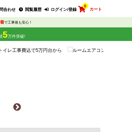
0
カート
問合わせ
閲覧履歴
ログイン/登録
着
で工事後も安心！
5
績
万件突破!