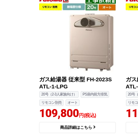
ガス給湯器 従来型 FH-2023S
ガス給
ATL-1-LPG
ATL
20号（2-3人家族向け）
PS扉内前方排気
20号
リモコン別売
オート
リモコ
109,800
11
円(税込)
商品詳細はこちら