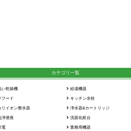
カテゴリ一覧
洗い乾燥機
給湯機器
ジフード
キッチン水栓
カリイオン整水器
浄水器&カートリッジ
洗浄便座
洗面化粧台
家電
業務用機器