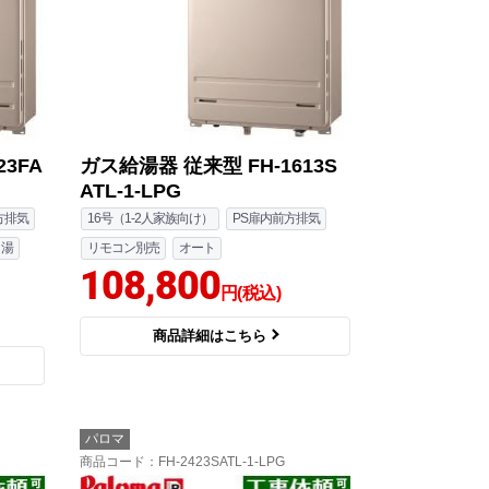
3FA
ガス給湯器 従来型 FH-1613S
ATL-1-LPG
方排気
16号（1-2人家族向け）
PS扉内前方排気
し湯
リモコン別売
オート
108,800
円(税込)
商品詳細はこちら
パロマ
商品コード
：FH-2423SATL-1-LPG