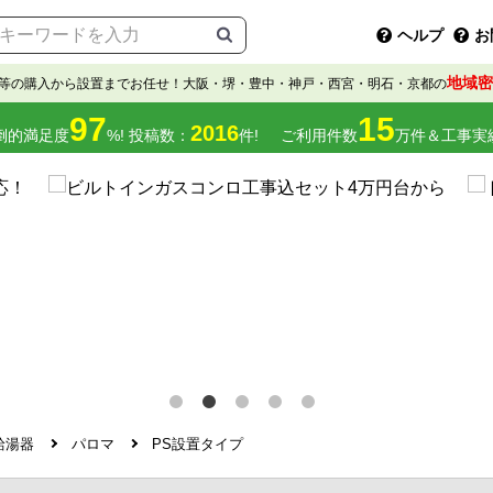
ヘルプ
お
地域密
等の購入から設置までお任せ！大阪・堺・豊中・神戸・西宮・明石・京都の
97
15
2016
倒的満足度
%! 投稿数：
件!
ご利用件数
万件＆工事実
給湯器
パロマ
PS設置タイプ