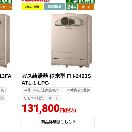
3FA
ガス給湯器 従来型 FH-2423S
ATL-1-LPG
排気
24号（4人以上家族向け）
PS扉内前方排気
し湯
リモコン別売
オート
131,800
円(税込)
商品詳細はこちら