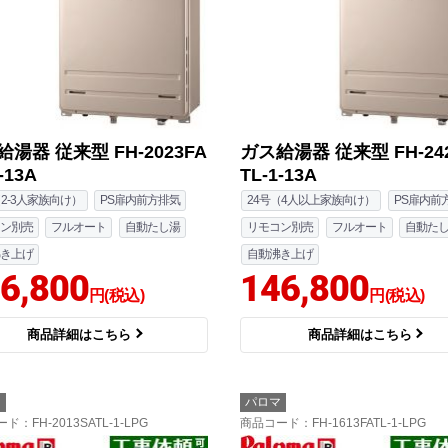
湯器 従来型 FH-2023FA
ガス給湯器 従来型 FH-242
-13A
TL-1-13A
（2-3人家族向け）
PS扉内前方排気
24号（4人以上家族向け）
PS扉内前
ン別売
フルオート
自動たし湯
リモコン別売
フルオート
自動た
き上げ
自動沸き上げ
6,800
146,800
円(税込)
円(税込)
商品詳細はこちら
商品詳細はこちら
マ
パロマ
ード
：FH-2013SATL-1-LPG
商品コード
：FH-1613FATL-1-LPG