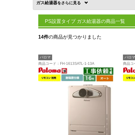
ガス給湯器
を
PS設置タイプ ガス給湯器の商品一覧
14件
の商品が見つかりました
パロマ
パロ
商品コード
：FH-1613SATL-1-13A
商品コ