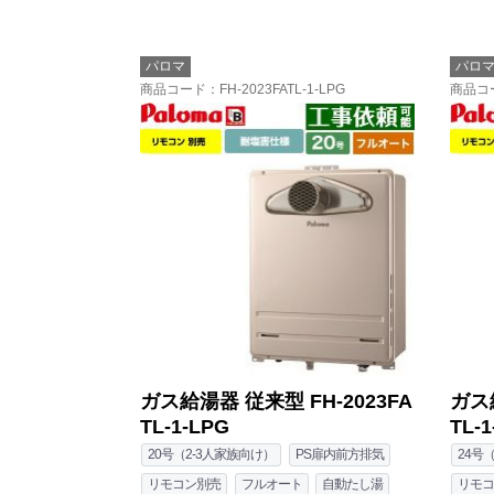
パロマ
パロ
商品コード
：FH-2023FATL-1-LPG
商品コ
ガス給湯器 従来型 FH-2023FA
ガス給
TL-1-LPG
TL-1
20号（2-3人家族向け）
PS扉内前方排気
24号
リモコン別売
フルオート
自動たし湯
リモコ