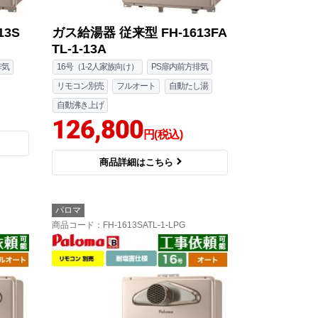
13S
ガス給湯器 従来型 FH-1613FA
TL-1-13A
排気
16号（1-2人家族向け）
PS扉内前方排気
リモコン別売
フルオート
自動たし湯
自動沸き上げ
126,800
円(税込)
商品詳細はこちら
パロマ
商品コード
：FH-1613SATL-1-LPG