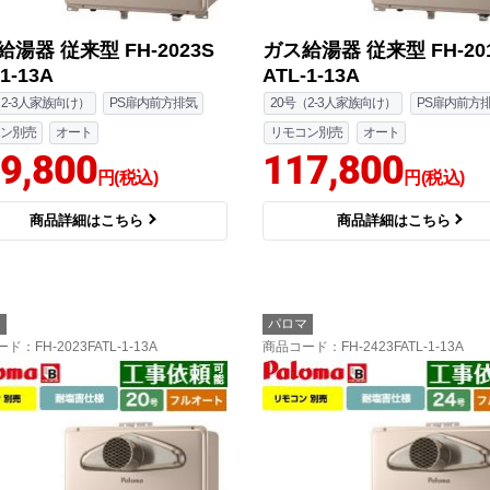
湯器 従来型 FH-2023S
ガス給湯器 従来型 FH-20
1-13A
ATL-1-13A
（2-3人家族向け）
PS扉内前方排気
20号（2-3人家族向け）
PS扉内前方
ン別売
オート
リモコン別売
オート
9,800
117,800
円(税込)
円(税込)
商品詳細はこちら
商品詳細はこちら
マ
パロマ
ード
：FH-2023FATL-1-13A
商品コード
：FH-2423FATL-1-13A