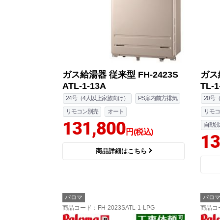
ガス給湯器 従来型 FH-2423S
ガス給
ATL-1-13A
TL-1
24号（4人以上家族向け）
PS扉内前方排気
20号
リモコン別売
オート
リモコ
131,800
自動沸
円(税込)
13
商品詳細はこちら
パロマ
パロ
商品コード
：FH-2023SATL-1-LPG
商品コ