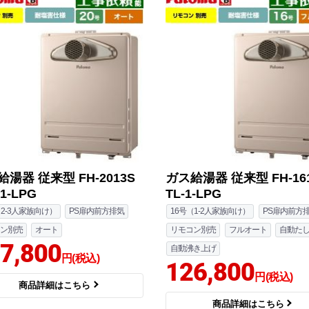
湯器 従来型 FH-2013S
ガス給湯器 従来型 FH-161
-1-LPG
TL-1-LPG
（2-3人家族向け）
PS扉内前方排気
16号（1-2人家族向け）
PS扉内前方
ン別売
オート
リモコン別売
フルオート
自動た
7,800
自動沸き上げ
円(税込)
126,800
円(税込)
商品詳細はこちら
商品詳細はこちら