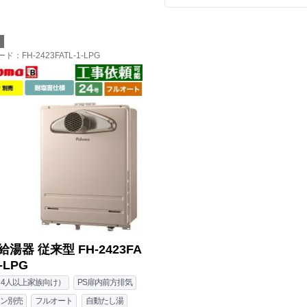
マ
ード
：FH-2423FATL-1-LPG
湯器 従来型 FH-2423FA
-LPG
（4人以上家族向け）
PS扉内前方排気
ン別売
フルオート
自動たし湯