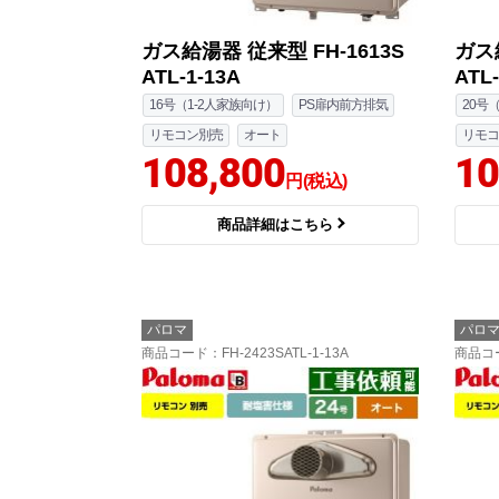
ガス給湯器 従来型 FH-1613S
ガス給
ATL-1-13A
ATL-
16号（1-2人家族向け）
PS扉内前方排気
20号
リモコン別売
オート
リモコ
108,800
10
円(税込)
商品詳細はこちら
パロマ
パロ
商品コード
：FH-2423SATL-1-13A
商品コ