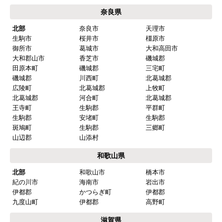
相生市
赤穂市
朝来市
宍粟市
たつの市
養父市
揖保郡
太子町
赤穂郡
上郡町
加古郡
稲美町
加古郡
播磨町
神崎郡
市川町
神崎郡
福崎町
北播丹波
西脇市
篠山市
丹波市
多可郡
多可町
淡路島
洲本市
南あわじ市
淡路市
京都府
京都市内
京都市北区
京都市上京区
京都市左京区
京都市中京区
京都市東山区
京都市下京区
京都市南区
京都市右京区
京都市伏見区
京都市山科区
京都市西京区
南部
向日市
長岡京市
乙訓郡
大山崎町
宇治市
城陽市
八幡市
京田辺市
綴喜郡
井出町
綴喜郡
宇治田原町
木津川市
相楽郡