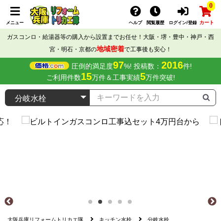
0
カート
メニュー
ヘルプ
閲覧履歴
ログイン/登録
ガスコンロ・給湯器等の購入から設置までお任せ！大阪・堺・豊中・神戸・西
地域密着
宮・明石・京都の
で工事後も安心！
97
2016
圧倒的満足度
%! 投稿数：
件!
15
5
ご利用件数
万件＆工事実績
万件突破!
大阪兵庫リフォームトリカエ隊
キッチン水栓
分岐水栓