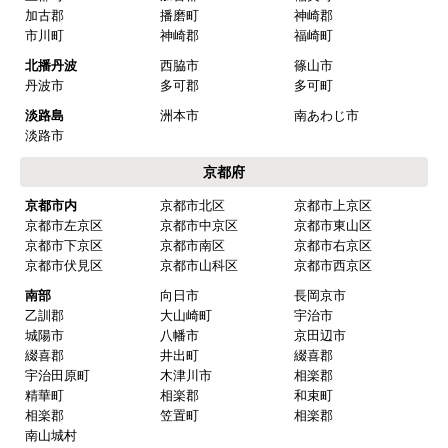
堺市東区
堺市西区
堺市南区
堺市北区
堺市美原区
南部
泉大津市
和泉市
高石市
岸和田市
貝塚市
泉佐野市
泉南市
阪南市
河内長野市
大阪狭山市
富田林市
羽曳野市
松原市
藤井寺市
兵庫県
神戸市内
神戸市中央区
神戸市東灘区
神戸市灘区
神戸市兵庫区
神戸市長田区
神戸市須磨区
神戸市垂水区
神戸市北区
神戸市西区
阪神
芦屋市
西宮市
尼崎市
伊丹市
宝塚市
三田市
川西市
川辺郡
猪名川町
播磨
三木市
明石市
加古川市
高砂市
姫路市
小野市
加西市
加東市