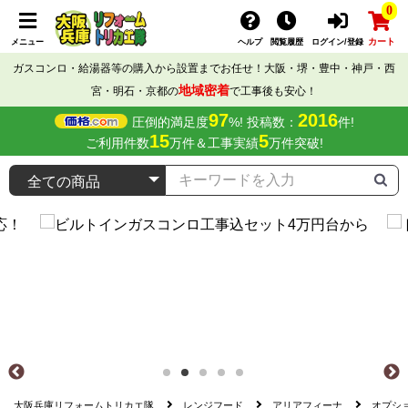
0
カート
メニュー
ヘルプ
閲覧履歴
ログイン/登録
ガスコンロ・給湯器等の購入から設置までお任せ！大阪・堺・豊中・神戸・西
地域密着
宮・明石・京都の
で工事後も安心！
97
2016
圧倒的満足度
%! 投稿数：
件!
15
5
ご利用件数
万件＆工事実績
万件突破!
大阪兵庫リフォームトリカエ隊
レンジフード
アリアフィーナ
オプシ