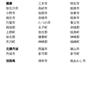
播磨
三木市
明石市
加古川市
高砂市
姫路市
小野市
加西市
加東市
相生市
赤穂市
朝来市
宍粟市
たつの市
養父市
揖保郡
太子町
赤穂郡
上郡町
加古郡
稲美町
加古郡
播磨町
神崎郡
市川町
神崎郡
福崎町
北播丹波
西脇市
篠山市
丹波市
多可郡
多可町
淡路島
洲本市
南あわじ市
淡路市
京都府
京都市内
京都市北区
京都市上京区
京都市左京区
京都市中京区
京都市東山区
京都市下京区
京都市南区
京都市右京区
京都市伏見区
京都市山科区
京都市西京区
南部
向日市
長岡京市