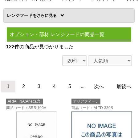
レンジフード
を
オプション・部材 レンジフードの商品一覧
122件
の商品が見つかりました
1
2
3
4
5
...
次へ
最後へ
ARIAFINA(Arietta含)
アリアフィーナ
商品コード
：SRS-100V
商品コード
：ALTD-330S