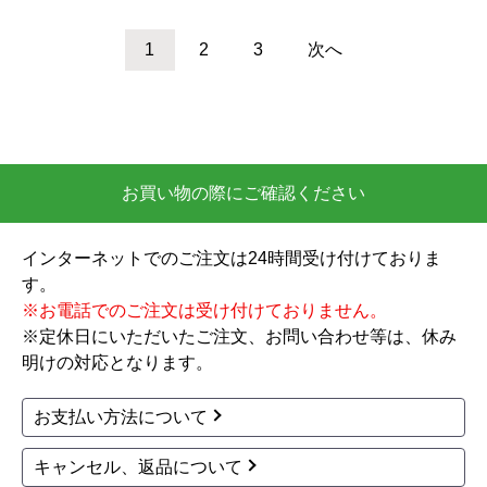
ーズ 温水洗浄便座 TCF
ーズ 温水洗浄便座 TCF
8FKM32-NW1 工事費込
8FKM32-SR2 工事費込
瞬間式
壁リモコン
脱臭
瞬間式
壁リモコン
脱臭
除菌
除菌
83,280
86,413
円(税込)
円(税込)
商品詳細はこちら
商品詳細はこちら
TOTO
TOTO
商品コード
：TCF8FKM32-SC1-KJ
商品コード
：TCF8FKM43-SR2-KJ