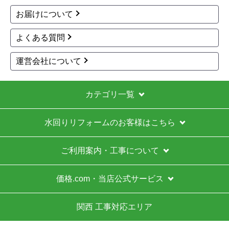
ウォシュレット KMシリ
ウォシュレット KMシリ
ーズ 温水洗浄便座 TCF
ーズ 温水洗浄便座 TCF
8FKM32-SC1 工事費込
8FKM43-SR2 工事費込
瞬間式
壁リモコン
脱臭
瞬間式
壁リモコン
脱臭
除菌
温風乾燥
除菌
86,975
132,298
円(税込)
円(税込)
商品詳細はこちら
商品詳細はこちら
1
2
3
次へ
お買い物の際にご確認ください