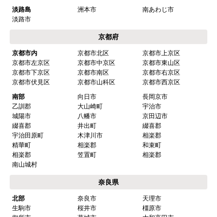
東大阪市
八尾市
守口市
柏原市
大東市
堺市
堺市堺区
堺市中区
堺市東区
堺市西区
堺市南区
堺市北区
堺市美原区
南部
泉大津市
和泉市
高石市
岸和田市
貝塚市
泉佐野市
泉南市
阪南市
河内長野市
大阪狭山市
富田林市
羽曳野市
松原市
藤井寺市
兵庫県
神戸市内
神戸市中央区
神戸市東灘区
神戸市灘区
神戸市兵庫区
神戸市長田区
神戸市須磨区
神戸市垂水区
神戸市北区
神戸市西区
阪神
芦屋市
西宮市
尼崎市
伊丹市
宝塚市
三田市
川西市
川辺郡
猪名川町