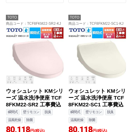
TOTO
TOTO
商品コード
：TCF8FKM22-SR2-KJ
商品コード
：TCF8FKM22-SC1-KJ
ウォシュレット KMシリ
ウォシュレット KMシリ
ーズ 温水洗浄便座 TCF
ーズ 温水洗浄便座 TCF
8FKM22-SR2 工事費込
8FKM22-SC1 工事費込
瞬間式
壁リモコン
脱臭
瞬間式
壁リモコン
脱臭
温風乾燥
除菌
温風乾燥
除菌
80,118
80,118
円(税込)
円(税込)