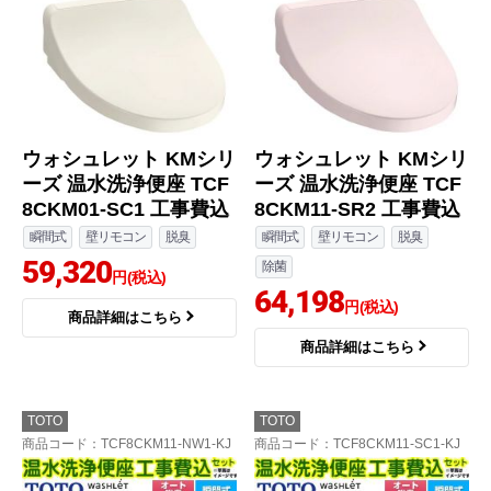
ウォシュレット KMシリ
ウォシュレット KMシリ
ーズ 温水洗浄便座 TCF
ーズ 温水洗浄便座 TCF
8CKM01-SC1 工事費込
8CKM11-SR2 工事費込
瞬間式
壁リモコン
脱臭
瞬間式
壁リモコン
脱臭
59,320
除菌
円(税込)
64,198
円(税込)
商品詳細はこちら
商品詳細はこちら
TOTO
TOTO
商品コード
：TCF8CKM11-NW1-KJ
商品コード
：TCF8CKM11-SC1-KJ