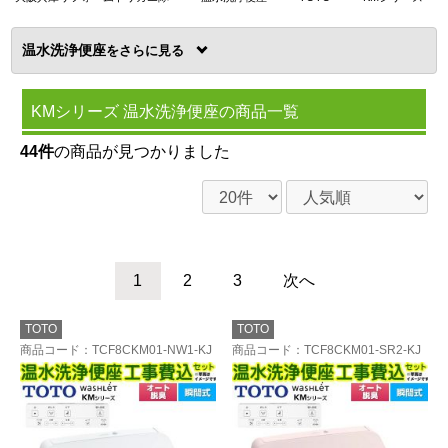
温水洗浄便座
を
KMシリーズ 温水洗浄便座の商品一覧
44件
の商品が見つかりました
1
2
3
次へ
TOTO
TOTO
商品コード
：TCF8CKM01-NW1-KJ
商品コード
：TCF8CKM01-SR2-KJ