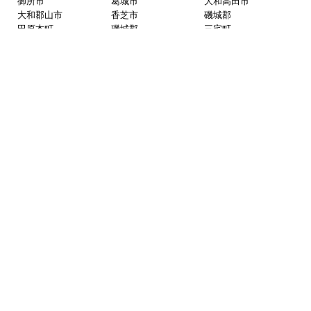
播磨
三木市
明石市
加古川市
高砂市
姫路市
小野市
加西市
加東市
相生市
赤穂市
朝来市
宍粟市
たつの市
養父市
揖保郡
太子町
赤穂郡
上郡町
加古郡
稲美町
加古郡
播磨町
神崎郡
市川町
神崎郡
福崎町
北播丹波
西脇市
篠山市
丹波市
多可郡
多可町
淡路島
洲本市
南あわじ市
淡路市
京都府
京都市内
京都市北区
京都市上京区
京都市左京区
京都市中京区
京都市東山区
京都市下京区
京都市南区
京都市右京区
京都市伏見区
京都市山科区
京都市西京区
南部
向日市
長岡京市