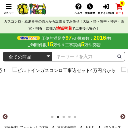
0
カート
メニュー
ヘルプ
閲覧履歴
ログイン/登録
ガスコンロ・給湯器等の購入から設置までお任せ！大阪・堺・豊中・神戸・西
地域密着
宮・明石・京都の
で工事後も安心！
97
2016
圧倒的満足度
%! 投稿数：
件!
15
5
ご利用件数
万件＆工事実績
万件突破!
大阪兵庫リフォームトリカエ隊
温水洗浄便座
TOTO
KMシリーズ