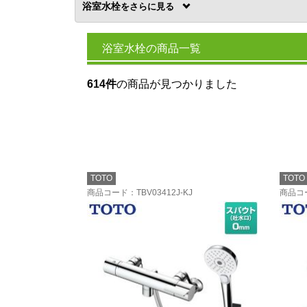
浴室水栓
を
浴室水栓の商品一覧
614件
の商品が見つかりました
TOTO
TOTO
商品コード
：TBV03412J-KJ
商品コ