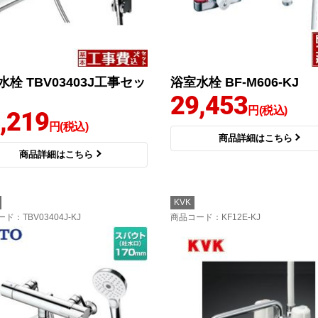
水栓 TBV03403J工事セッ
浴室水栓 BF-M606-KJ
29,453
円(税込)
,219
円(税込)
商品詳細はこちら
商品詳細はこちら
KVK
ード
：TBV03404J-KJ
商品コード
：KF12E-KJ