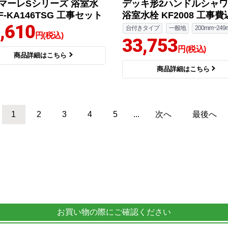
マーレSシリーズ 浴室水
デッキ形2ハンドルシャ
F-KA146TSG 工事セット
浴室水栓 KF2008 工事費
,610
台付きタイプ
一般地
200mm~249
円(税込)
33,753
円(税込)
商品詳細はこちら
商品詳細はこちら
1
2
3
4
5
...
次へ
最後へ
お買い物の際にご確認ください