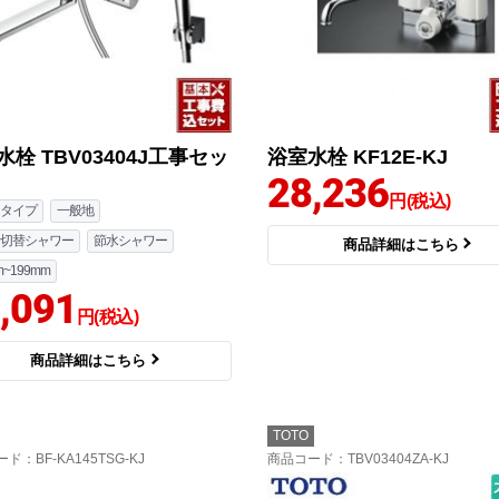
水栓 TBV03404J工事セッ
浴室水栓 KF12E-KJ
28,236
円(税込)
タイプ
一般地
切替シャワー
節水シャワー
商品詳細はこちら
m~199mm
,091
円(税込)
商品詳細はこちら
TOTO
ード
：BF-KA145TSG-KJ
商品コード
：TBV03404ZA-KJ