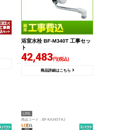
浴室水栓 BF-M340T 工事セッ
ト
42,483
円(税込)
商品詳細はこちら
LIXIL
商品コード
：BF-KA345T-KJ