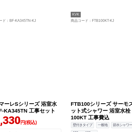
KVK
ード
：BF-KA345TN-KJ
商品コード
：FTB100KT-KJ
マーレSシリーズ 浴室水
FTB100シリーズ サーモ
F-KA345TN 工事セット
ット式シャワー 浴室水栓 
,330
100KT 工事費込
円(税込)
壁付きタイプ
一般地
節水シャワ