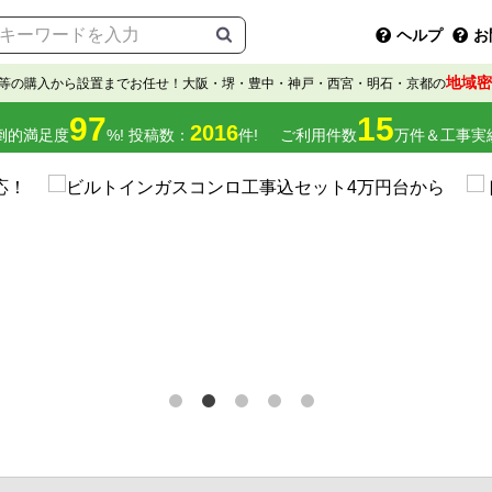
ヘルプ
お
地域密
等の購入から設置までお任せ！大阪・堺・豊中・神戸・西宮・明石・京都の
97
15
2016
倒的満足度
%! 投稿数：
件!
ご利用件数
万件＆工事実