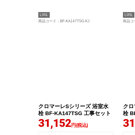
LIXIL
LIXIL
商品コード
：BF-KA147TSG-KJ
商品コ
クロマーレSシリーズ 浴室水
クロ
栓 BF-KA147TSG 工事セット
栓 B
31,152
31
円(税込)