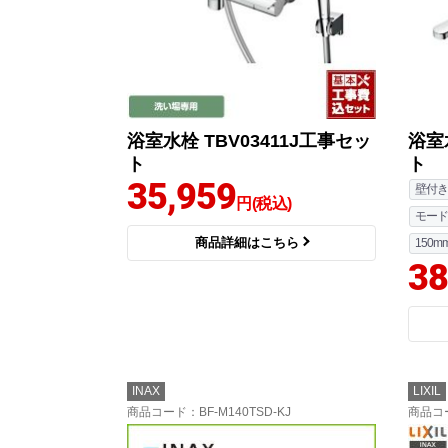
浴室水栓 TBV03411J工事セッ
浴室
ト
ト
35,959
壁付き
円(税込)
モード
商品詳細はこちら
150m
38
INAX
LIXIL
商品コード
：BF-M140TSD-KJ
商品コ