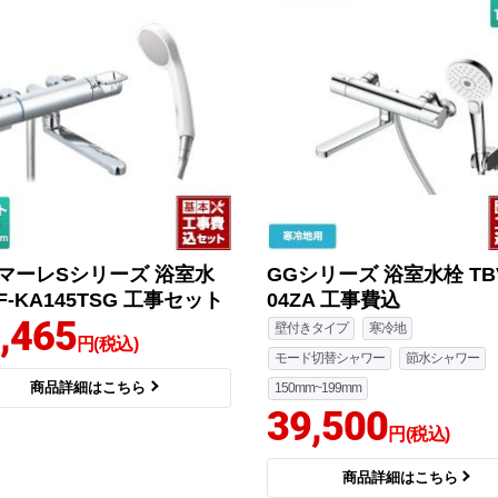
マーレSシリーズ 浴室水
GGシリーズ 浴室水栓 TBV
F-KA145TSG 工事セット
04ZA 工事費込
,465
壁付きタイプ
寒冷地
円(税込)
モード切替シャワー
節水シャワー
商品詳細はこちら
150mm~199mm
39,500
円(税込)
商品詳細はこちら