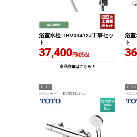
浴室水栓 TBV03412J工事セッ
浴室
ト
ト
37,400
36
円(税込)
商品詳細はこちら
TOTO
TOTO
商品コード
：TBV03411J-KJ
商品コ