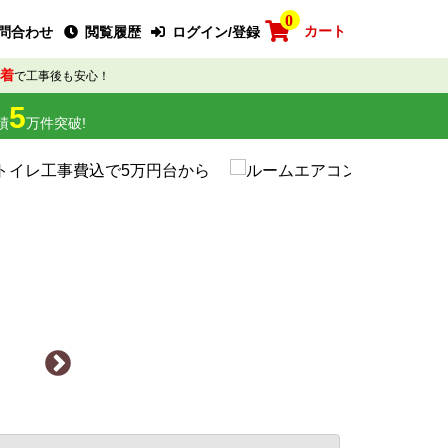
0
カート
問合わせ
閲覧履歴
ログイン/登録
着
で工事後も安心！
5
績
万件突破!