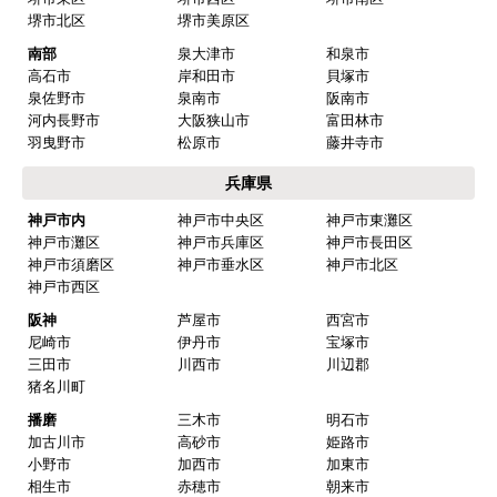
堺市北区
堺市美原区
南部
泉大津市
和泉市
高石市
岸和田市
貝塚市
泉佐野市
泉南市
阪南市
河内長野市
大阪狭山市
富田林市
羽曳野市
松原市
藤井寺市
兵庫県
神戸市内
神戸市中央区
神戸市東灘区
神戸市灘区
神戸市兵庫区
神戸市長田区
神戸市須磨区
神戸市垂水区
神戸市北区
神戸市西区
阪神
芦屋市
西宮市
尼崎市
伊丹市
宝塚市
三田市
川西市
川辺郡
猪名川町
播磨
三木市
明石市
加古川市
高砂市
姫路市
小野市
加西市
加東市
相生市
赤穂市
朝来市