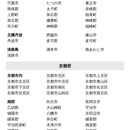
宍粟市
たつの市
養父市
揖保郡
太子町
赤穂郡
上郡町
加古郡
稲美町
加古郡
播磨町
神崎郡
市川町
神崎郡
福崎町
北播丹波
西脇市
篠山市
丹波市
多可郡
多可町
淡路島
洲本市
南あわじ市
淡路市
京都府
京都市内
京都市北区
京都市上京区
京都市左京区
京都市中京区
京都市東山区
京都市下京区
京都市南区
京都市右京区
京都市伏見区
京都市山科区
京都市西京区
南部
向日市
長岡京市
乙訓郡
大山崎町
宇治市
城陽市
八幡市
京田辺市
綴喜郡
井出町
綴喜郡
宇治田原町
木津川市
相楽郡