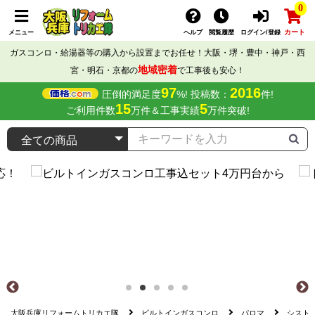
0
カート
メニュー
ヘルプ
閲覧履歴
ログイン/登録
ガスコンロ・給湯器等の購入から設置までお任せ！大阪・堺・豊中・神戸・西
地域密着
宮・明石・京都の
で工事後も安心！
97
2016
圧倒的満足度
%! 投稿数：
件!
15
5
ご利用件数
万件＆工事実績
万件突破!
大阪兵庫リフォームトリカエ隊
ビルトインガスコンロ
パロマ
シスト