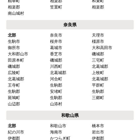
精華町
相楽郡
和束町
相楽郡
笠置町
相楽郡
南山城村
奈良県
北部
奈良市
天理市
生駒市
桜井市
橿原市
御所市
葛城市
大和高田市
大和郡山市
香芝市
磯城郡
田原本町
磯城郡
三宅町
磯城郡
川西町
北葛城郡
広陵町
北葛城郡
上牧町
北葛城郡
河合町
北葛城郡
王寺町
生駒郡
平群町
生駒郡
安堵町
生駒郡
斑鳩町
生駒郡
三郷町
山辺郡
山添村
和歌山県
北部
和歌山市
橋本市
紀の川市
海南市
岩出市
伊都郡
かつらぎ町
伊都郡