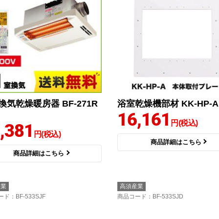
換気乾燥暖房器 BF-271R
浴室乾燥機部材 KK-HP-A
16,161
円(税込)
,381
円(税込)
商品詳細はこちら
商品詳細はこちら
産業
高須産業
ード
：BF-533SJF
商品コード
：BF-533SJD