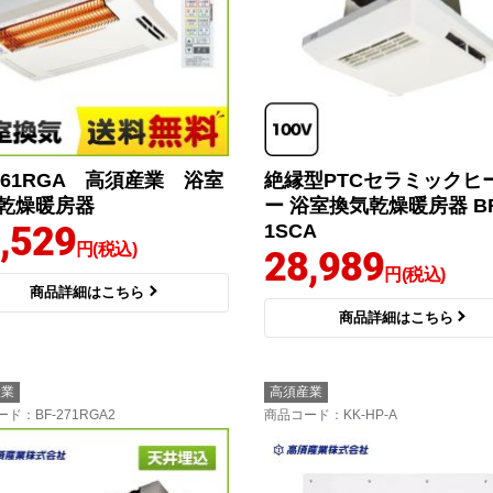
-261RGA 高須産業 浴室
絶縁型PTCセラミックヒ
乾燥暖房器
ー 浴室換気乾燥暖房器 BF
,529
1SCA
円(税込)
28,989
円(税込)
商品詳細はこちら
商品詳細はこちら
産業
高須産業
ード
：BF-271RGA2
商品コード
：KK-HP-A