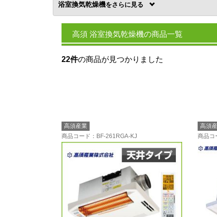
浴室換気乾燥機
を
高須 浴室換気乾燥機の商品一覧
22件
の商品が見つかりました
高須産業
高須
商品コード
：BF-261RGA-KJ
商品コ