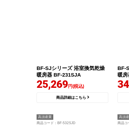
BF-SJシリーズ 浴室換気乾燥
BF
暖房器 BF-231SJA
暖房器
25,269
34
円(税込)
商品詳細はこちら
高須産業
高須
商品コード
：BF-532SJD
商品コ