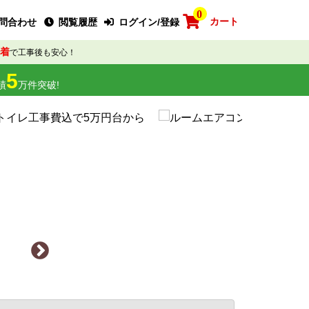
0
カート
問合わせ
閲覧履歴
ログイン/登録
着
で工事後も安心！
5
績
万件突破!