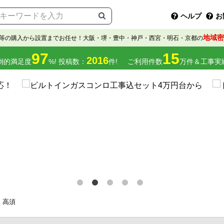
ヘルプ
お
地域密
等の購入から設置までお任せ！大阪・堺・豊中・神戸・西宮・明石・京都の
97
15
2016
倒的満足度
%! 投稿数：
件!
ご利用件数
万件＆工事実
高須