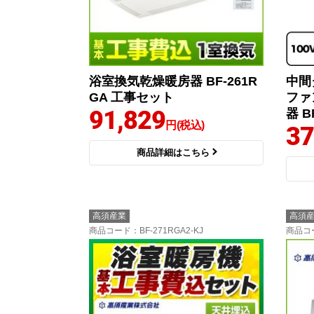
浴室換気乾燥暖房器 BF-261R
中間
GA 工事セット
ファ
91,829
器 B
円(税込)
37
商品詳細はこちら
高須産業
高須
商品コード
：BF-271RGA2-KJ
商品コ