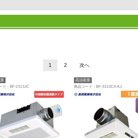
1
2
次へ
産業
高須産業
ード
：BF-231SJC
商品コード
：BF-331SCA-KJ