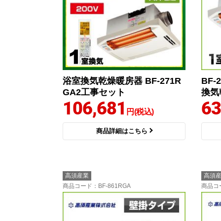
浴室換気乾燥暖房器 BF-271R
BF
GA2工事セット
換気
106,681
63
円(税込)
商品詳細はこちら
高須産業
高須
商品コード
：BF-861RGA
商品コ