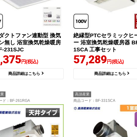
ダクトファン連動型 換気
絶縁型PTCセラミックヒ
ン無し 浴室換気乾燥暖房
ー 浴室換気乾燥暖房器 BF
F-231SJC
1SCA 工事セット
,375
57,289
円(税込)
円(税込)
商品詳細はこちら
商品詳細はこちら
産業
高須産業
ード
：BF-261RGA
商品コード
：BF-331SCA