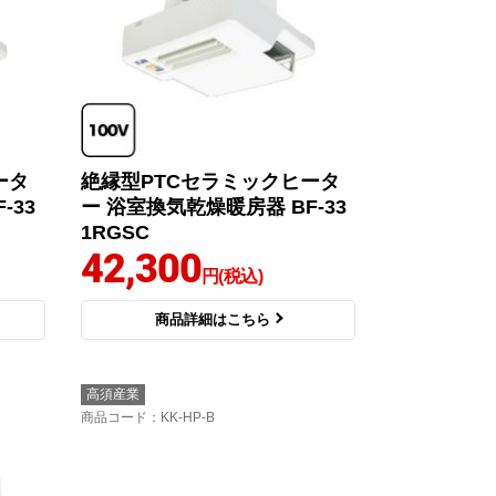
ータ
絶縁型PTCセラミックヒータ
-33
ー 浴室換気乾燥暖房器 BF-33
1RGSC
42,300
円(税込)
商品詳細はこちら
高須産業
商品コード
：KK-HP-B