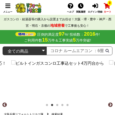
0
カート
メニュー
ヘルプ
閲覧履歴
ログイン/登録
ガスコンロ・給湯器等の購入から設置までお任せ！大阪・堺・豊中・神戸・西
地域密着
宮・明石・京都の
で工事後も安心！
97
2016
圧倒的満足度
%! 投稿数：
件!
15
5
ご利用件数
万件＆工事実績
万件突破!
大阪兵庫リフォームトリカエ隊
検索結果