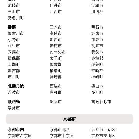
尼崎市
伊丹市
宝塚市
三田市
川西市
川辺郡
猪名川町
播磨
三木市
明石市
加古川市
高砂市
姫路市
小野市
加西市
加東市
相生市
赤穂市
朝来市
宍粟市
たつの市
養父市
揖保郡
太子町
赤穂郡
上郡町
加古郡
稲美町
加古郡
播磨町
神崎郡
市川町
神崎郡
福崎町
北播丹波
西脇市
篠山市
丹波市
多可郡
多可町
淡路島
洲本市
南あわじ市
淡路市
京都府
京都市内
京都市北区
京都市上京区
京都市左京区
京都市中京区
京都市東山区