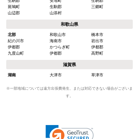
生駒郡
安堵町
生駒郡
斑鳩町
生駒郡
三郷町
山辺郡
山添村
和歌山県
北部
和歌山市
橋本市
紀の川市
海南市
岩出市
伊都郡
かつらぎ町
伊都郡
九度山町
伊都郡
高野町
滋賀県
湖南
大津市
草津市
※一部地域については遠方出張費発生、または対応できない場合がございま
す。