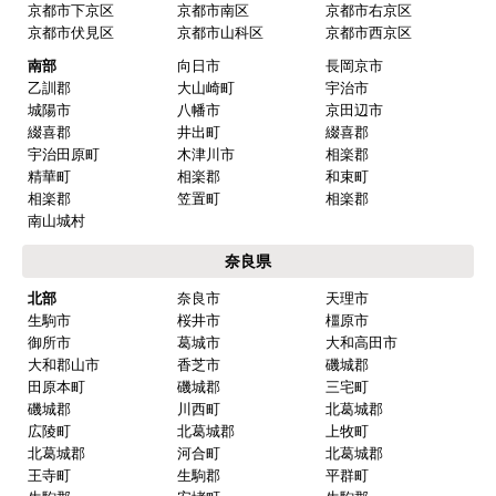
京都市下京区
京都市南区
京都市右京区
京都市伏見区
京都市山科区
京都市西京区
南部
向日市
長岡京市
乙訓郡
大山崎町
宇治市
城陽市
八幡市
京田辺市
綴喜郡
井出町
綴喜郡
宇治田原町
木津川市
相楽郡
精華町
相楽郡
和束町
相楽郡
笠置町
相楽郡
南山城村
奈良県
北部
奈良市
天理市
生駒市
桜井市
橿原市
御所市
葛城市
大和高田市
大和郡山市
香芝市
磯城郡
田原本町
磯城郡
三宅町
磯城郡
川西町
北葛城郡
広陵町
北葛城郡
上牧町
北葛城郡
河合町
北葛城郡
王寺町
生駒郡
平群町