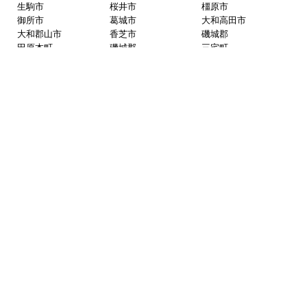
生駒市
桜井市
橿原市
御所市
葛城市
大和高田市
大和郡山市
香芝市
磯城郡
田原本町
磯城郡
三宅町
磯城郡
川西町
北葛城郡
広陵町
北葛城郡
上牧町
北葛城郡
河合町
北葛城郡
王寺町
生駒郡
平群町
生駒郡
安堵町
生駒郡
斑鳩町
生駒郡
三郷町
山辺郡
山添村
和歌山県
北部
和歌山市
橋本市
紀の川市
海南市
岩出市
伊都郡
かつらぎ町
伊都郡
九度山町
伊都郡
高野町
滋賀県
湖南
大津市
草津市