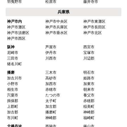
羽曳野市
松原市
藤井寺市
兵庫県
神戸市内
神戸市中央区
神戸市東灘区
神戸市灘区
神戸市兵庫区
神戸市長田区
神戸市須磨区
神戸市垂水区
神戸市北区
神戸市西区
阪神
芦屋市
西宮市
尼崎市
伊丹市
宝塚市
三田市
川西市
川辺郡
猪名川町
播磨
三木市
明石市
加古川市
高砂市
姫路市
小野市
加西市
加東市
相生市
赤穂市
朝来市
宍粟市
たつの市
養父市
揖保郡
太子町
赤穂郡
上郡町
加古郡
稲美町
加古郡
播磨町
神崎郡
市川町
神崎郡
福崎町
北播丹波
西脇市
篠山市