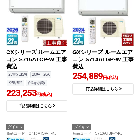
CXシリーズ ルームエア
GXシリーズ ルームエア
コン S716ATCP-W 工事
コン S714ATGP-W 工事
費込
費込
254,889
23畳(7.1kW)
200V・20A
円(税込)
空気清浄
自動お掃除
商品詳細はこちら
223,253
円(税込)
商品詳細はこちら
ダイキン
ダイキン
商品コード
：S716ATSP-F-KJ
商品コード
：S716ATSP-Y-KJ