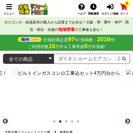
0
カート
メニュー
ヘルプ
閲覧履歴
ログイン/登録
ガスコンロ・給湯器等の購入から設置までお任せ！大阪・堺・豊中・神戸・西
地域密着
宮・明石・京都の
で工事後も安心！
97
2016
圧倒的満足度
%! 投稿数：
件!
15
5
ご利用件数
万件＆工事実績
万件突破!
大阪兵庫リフォームトリカエ隊
検索結果