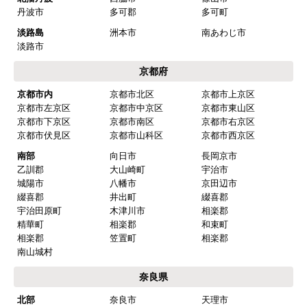
丹波市
多可郡
多可町
淡路島
洲本市
南あわじ市
淡路市
京都府
京都市内
京都市北区
京都市上京区
京都市左京区
京都市中京区
京都市東山区
京都市下京区
京都市南区
京都市右京区
京都市伏見区
京都市山科区
京都市西京区
南部
向日市
長岡京市
乙訓郡
大山崎町
宇治市
城陽市
八幡市
京田辺市
綴喜郡
井出町
綴喜郡
宇治田原町
木津川市
相楽郡
精華町
相楽郡
和束町
相楽郡
笠置町
相楽郡
南山城村
奈良県
北部
奈良市
天理市