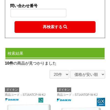
問い合わせ番号
再検索する
検索結果
10件
の商品が見つかりました
ダイキン
ダイキン
商品コード
：S716ATCP-W-KJ
商品コード
：S714ATGP-W-KJ