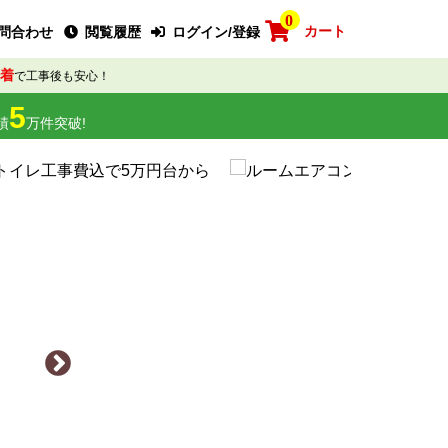
0
カート
問合わせ
閲覧履歴
ログイン/登録
着
で工事後も安心！
5
績
万件突破!