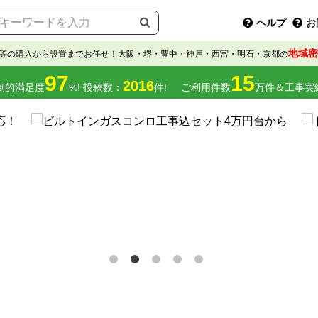
ヘルプ
お
地域密
等の購入から設置までお任せ！大阪・堺・豊中・神戸・西宮・明石・京都の
97
15
2016
倒的満足度
%! 投稿数：
件!
ご利用件数
万件＆工事実