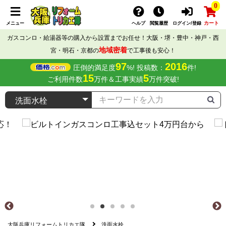
0
カート
メニュー
ヘルプ
閲覧履歴
ログイン/登録
ガスコンロ・給湯器等の購入から設置までお任せ！大阪・堺・豊中・神戸・西
地域密着
宮・明石・京都の
で工事後も安心！
97
2016
圧倒的満足度
%! 投稿数：
件!
15
5
ご利用件数
万件＆工事実績
万件突破!
大阪兵庫リフォームトリカエ隊
洗面水栓