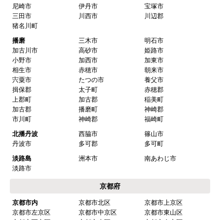
大阪市内
大阪市都島区
大阪市福島区
大阪市此花区
大阪市西区
大阪市港区
大阪市大正区
大阪市天王寺区
大阪市浪速区
大阪市西淀川区
大阪市東淀川区
大阪市東成区
大阪市生野区
大阪市旭区
大阪市城東区
大阪市阿倍野区
大阪市住吉区
大阪市東住吉区
大阪市西成区
大阪市淀川区
大阪市鶴見区
大阪市住之江区
大阪市平野区
大阪市北区
大阪市中央区
北部
豊中市
池田市
箕面市
吹田市
高槻市
茨木市
摂津市
中部
枚方市
交野市
寝屋川市
門真市
四條畷市
東大阪市
八尾市
守口市
柏原市
大東市
堺市
堺市堺区
堺市中区
堺市東区
堺市西区
堺市南区
堺市北区
堺市美原区
南部
泉大津市
和泉市