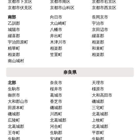
高石市
岸和田市
貝塚市
泉佐野市
泉南市
阪南市
河内長野市
大阪狭山市
富田林市
羽曳野市
松原市
藤井寺市
兵庫県
神戸市内
神戸市中央区
神戸市東灘区
神戸市灘区
神戸市兵庫区
神戸市長田区
神戸市須磨区
神戸市垂水区
神戸市北区
神戸市西区
阪神
芦屋市
西宮市
尼崎市
伊丹市
宝塚市
三田市
川西市
川辺郡
猪名川町
播磨
三木市
明石市
加古川市
高砂市
姫路市
小野市
加西市
加東市
相生市
赤穂市
朝来市
宍粟市
たつの市
養父市
揖保郡
太子町
赤穂郡
上郡町
加古郡
稲美町