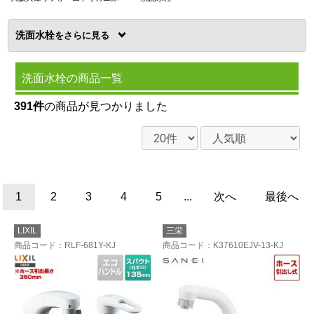
洗面水栓
を
洗面水栓の商品一覧
391件
の商品が見つかりました
1
2
3
4
5
...
次へ
最後へ
LIXIL
三栄
商品コード
：RLF-681Y-KJ
商品コード
：K37610EJV-13-KJ