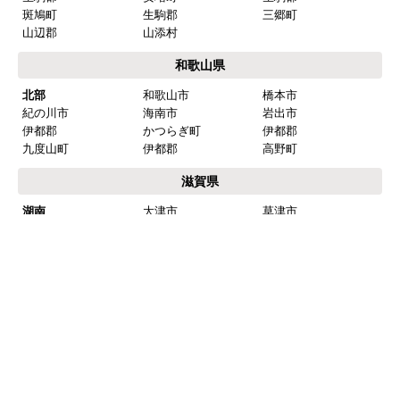
加古郡
播磨町
神崎郡
市川町
神崎郡
福崎町
北播丹波
西脇市
篠山市
丹波市
多可郡
多可町
淡路島
洲本市
南あわじ市
淡路市
京都府
京都市内
京都市北区
京都市上京区
京都市左京区
京都市中京区
京都市東山区
京都市下京区
京都市南区
京都市右京区
京都市伏見区
京都市山科区
京都市西京区
南部
向日市
長岡京市
乙訓郡
大山崎町
宇治市
城陽市
八幡市
京田辺市
綴喜郡
井出町
綴喜郡
宇治田原町
木津川市
相楽郡
精華町
相楽郡
和束町
相楽郡
笠置町
相楽郡
南山城村