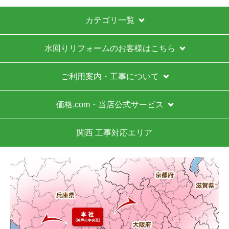
33,451
33,451
円(税込)
円(税込)
商品詳細はこちら
商品詳細はこちら
1
2
3
4
5
...
次へ
最後へ
お買い物の際にご確認ください
インターネットでのご注文は24時間受け付けておりま
す。
※お電話でのご注文は受け付けておりません。
※定休日にいただいたご注文、お問い合わせ等は、休み
明けの対応となります。