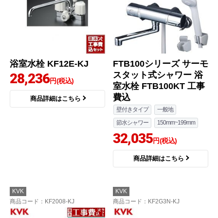
浴室水栓 KF12E-KJ
FTB100シリーズ サーモ
スタット式シャワー 浴
28,236
円(税込)
室水栓 FTB100KT 工事
費込
商品詳細はこちら
壁付きタイプ
一般地
節水シャワー
150mm~199mm
32,035
円(税込)
商品詳細はこちら
KVK
KVK
商品コード
：KF2008-KJ
商品コード
：KF2G3N-KJ