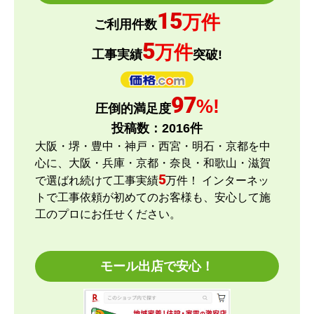
15
万件
ご利用件数
5
万件
工事実績
突破!
97
%!
圧倒的満足度
投稿数：
2016
件
大阪・堺・豊中・神戸・西宮・明石・京都を中
心に、大阪・兵庫・京都・奈良・和歌山・滋賀
5
で選ばれ続けて工事実績
万件！ インターネッ
トで工事依頼が初めてのお客様も、安心して施
工のプロにお任せください。
モール出店で安心！