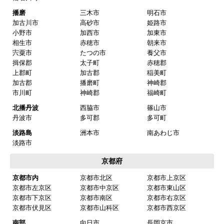
播磨
三木市
明石市
加古川市
高砂市
姫路市
小野市
加西市
加東市
相生市
赤穂市
朝来市
宍粟市
たつの市
養父市
揖保郡
太子町
赤穂郡
上郡町
加古郡
稲美町
加古郡
播磨町
神崎郡
市川町
神崎郡
福崎町
北播丹波
西脇市
篠山市
丹波市
多可郡
多可町
淡路島
洲本市
南あわじ市
淡路市
京都府
京都市内
京都市北区
京都市上京区
京都市左京区
京都市中京区
京都市東山区
京都市下京区
京都市南区
京都市右京区
京都市伏見区
京都市山科区
京都市西京区
南部
向日市
長岡京市