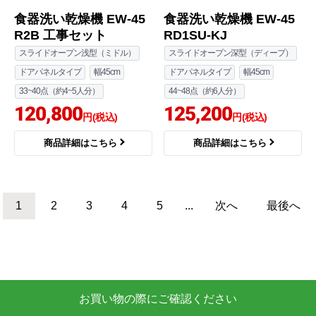
食器洗い乾燥機 EW-45
食器洗い乾燥機 EW-45
R2B 工事セット
RD1SU-KJ
スライドオープン浅型（ミドル）
スライドオープン深型（ディープ）
ドアパネルタイプ
幅45cm
ドアパネルタイプ
幅45cm
33~40点（約4~5人分）
44~48点（約6人分）
120,800
125,200
円(税込)
円(税込)
商品詳細はこちら
商品詳細はこちら
1
2
3
4
5
...
次へ
最後へ
お買い物の際にご確認ください