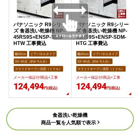
パナソニック R9シリー
パナソニック R9シリー
ズ 食器洗い乾燥機 NP-
ズ 食器洗い乾燥機 NP-
45RS9S+ENSP-SDM-
45RS9S+ENSP-SDM-
HTW 工事費込
HTG 工事費込
幅45cm
ドアパネルタイプ
幅45cm
ドアパネルタイプ
33~40点（約4~5人分）
33~40点（約4~5人分）
スライドオープン浅型（ミドル）
スライドオープン浅型（ミドル）
メーカー保証付!商品+工事
メーカー保証付!商品+工事
124,494
124,494
円(税込)
円(税込)
食器洗い乾燥機
商品一覧を人気順で表示