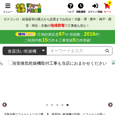
0
カート
メニュー
ヘルプ
閲覧履歴
ログイン/登録
ガスコンロ・給湯器等の購入から設置までお任せ！大阪・堺・豊中・神戸・西
地域密着
宮・明石・京都の
で工事後も安心！
97
2016
圧倒的満足度
%! 投稿数：
件!
15
5
ご利用件数
万件＆工事実績
万件突破!
大阪兵庫リフォームトリカエ隊
食器洗い乾燥機の交換・リフォームが安い