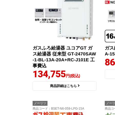
ガスふろ給湯器 ユコアGT ガ
ガス給
ス給湯器 従来型 GT-2470SAW
A-
86
-1-BL-13A-20A+RC-J101E 工
事費込
134,755
円(税込)
商品詳細はこちら
ノーリツ
ノー
商品コード
：BSET-N6-059-LPG-15A
商品コ