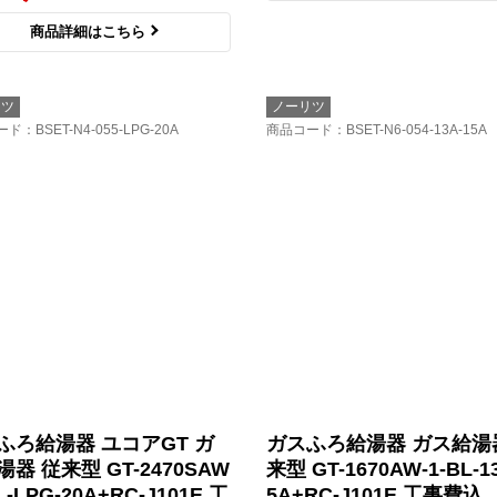
商品詳細はこちら
リツ
ノーリツ
ード
：BSET-N4-055-LPG-20A
商品コード
：BSET-N6-054-13A-15A
ふろ給湯器 ユコアGT ガ
ガスふろ給湯器 ガス給湯
器 従来型 GT-2470SAW
来型 GT-1670AW-1-BL-1
BL-LPG-20A+RC-J101E 工
5A+RC-J101E 工事費込