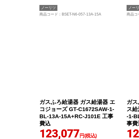
ノーリツ
ノー
商品コード
：BSET-N6-057-13A-15A
商品コ
ガスふろ給湯器 ガス給湯器 エ
ガス
コジョーズ GT-C1672SAW-1-
ス給湯
BL-13A-15A+RC-J101E 工事
-1-
費込
事費
123,077
12
円(税込)