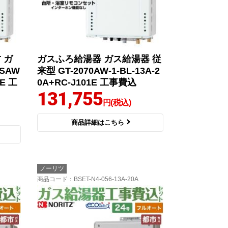
 ガ
ガスふろ給湯器 ガス給湯器 従
SAW
来型 GT-2070AW-1-BL-13A-2
1E 工
0A+RC-J101E 工事費込
131,755
円(税込)
商品詳細はこちら
ノーリツ
商品コード
：BSET-N4-056-13A-20A