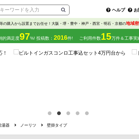
ヘルプ
お
地域密
等の購入から設置までお任せ！大阪・堺・豊中・神戸・西宮・明石・京都の
97
15
2016
倒的満足度
%! 投稿数：
件!
ご利用件数
万件＆工事実
給湯器
ノーリツ
壁掛タイプ