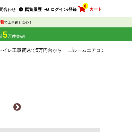
0
カート
問合わせ
閲覧履歴
ログイン/登録
着
で工事後も安心！
5
績
万件突破!