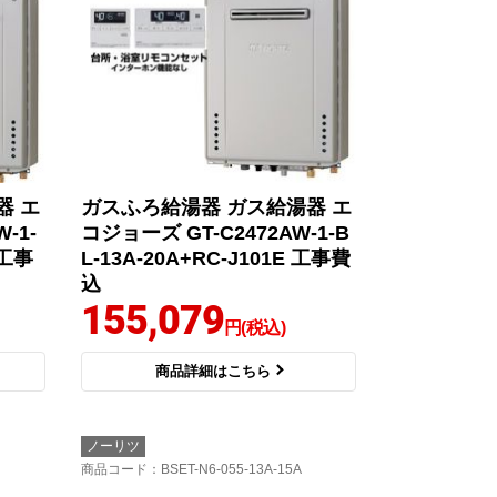
器 エ
ガスふろ給湯器 ガス給湯器 エ
-1-
コジョーズ GT-C2472AW-1-B
 工事
L-13A-20A+RC-J101E 工事費
込
155,079
円(税込)
商品詳細はこちら
ノーリツ
商品コード
：BSET-N6-055-13A-15A