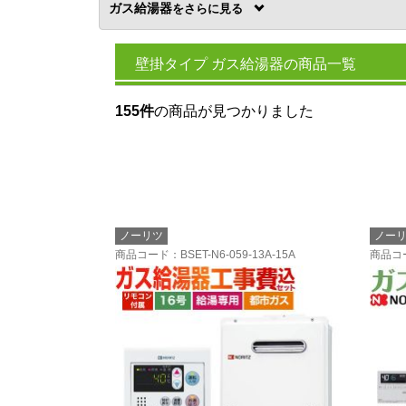
ガス給湯器
を
壁掛タイプ ガス給湯器の商品一覧
155件
の商品が見つかりました
ノーリツ
ノー
商品コード
：BSET-N6-059-13A-15A
商品コ