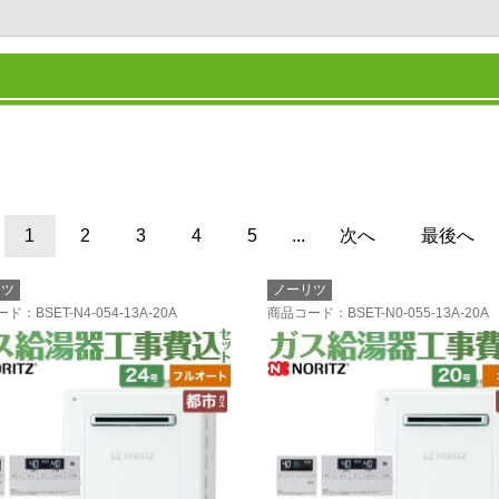
1
2
3
4
5
...
次へ
最後へ
リツ
ノーリツ
ード
：BSET-N4-054-13A-20A
商品コード
：BSET-N0-055-13A-20A