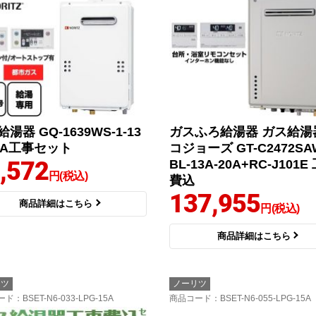
湯器 GQ-1639WS-1-13
ガスふろ給湯器 ガス給湯
15A工事セット
コジョーズ GT-C2472SAW
,572
BL-13A-20A+RC-J101E
円(税込)
費込
137,955
商品詳細はこちら
円(税込)
商品詳細はこちら
リツ
ノーリツ
ード
：BSET-N6-033-LPG-15A
商品コード
：BSET-N6-055-LPG-15A