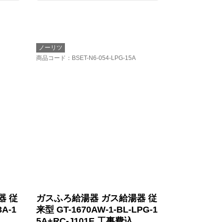
ノーリツ
商品コード
：BSET-N6-054-LPG-15A
器 従
ガスふろ給湯器 ガス給湯器 従
3A-1
来型 GT-1670AW-1-BL-LPG-1
5A+RC-J101E 工事費込