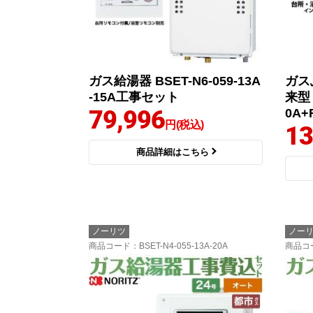
ガス給湯器 BSET-N6-059-13A
ガス
-15A工事セット
来型 
79,996
0A+
円(税込)
13
商品詳細はこちら
ノーリツ
ノー
商品コード
：BSET-N4-055-13A-20A
商品コ