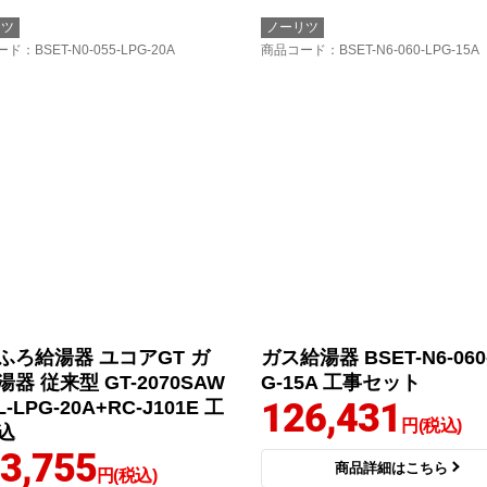
リツ
ノーリツ
ード
：BSET-N0-055-LPG-20A
商品コード
：BSET-N6-060-LPG-15A
ふろ給湯器 ユコアGT ガ
ガス給湯器 BSET-N6-060
器 従来型 GT-2070SAW
G-15A 工事セット
126,431
BL-LPG-20A+RC-J101E 工
円(税込)
込
3,755
商品詳細はこちら
円(税込)