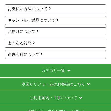
はい
お支払い方法について
【注文商品】給湯器 【注文時期】2026
キャンセル、返品について
年03月頃
【このショップを選んだ理由は？】
お届けについて
ガス給湯器の本体＋工事込みの価格が他店より安か
よくある質問
ったため。
運営会社について
【注文からどのくらいで届きましたか？】
給湯器本体は注文から17日後に到着し、工事はその
2日後でした。
カテゴリ一覧
【その他感想・コメント】
水回りリフォームのお客様はこちら
工事まで少し待ちましたが、価格を重視する方には
かなりお得だと思います。余裕を持って待てる方に
はおすすめです。
ご利用案内・工事について