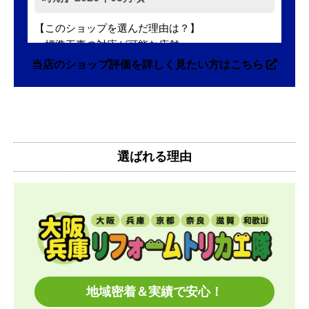
【このショップを選んだ理由は？】
・標準工事の対応が可能な店舗
・標準工事費込みセットの価格が表示がされていて
当店のショップ評価を詳しく見たい方はこちら
分かりやすかった
・本体価格も最安値に近かったため
【注文からどのくらいで届きましたか？】
注文(入金)してから10日後にお届け、その後、工事
選ばれる理由
費を日程調整させてもらいました。
注文から3週間くらいで設置まで終わりました。
【その他感想・コメント】
工事日の都合が悪くなったためリスケをお願いした
ところ
快く対応していただきました。やりとりもスムーズ
でした。
地域密着＆実績で安心！