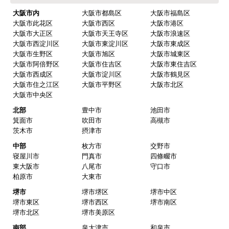
【このショップを選んだ理由は？】
大阪市内
大阪市都島区
大阪市福島区
価格面と全体的に評価が 高かったので、数社と比
大阪市此花区
大阪市西区
大阪市港区
較して選びました。
大阪市大正区
大阪市天王寺区
大阪市浪速区
大阪市西淀川区
大阪市東淀川区
大阪市東成区
大阪市生野区
大阪市旭区
大阪市城東区
【注文からどのくらいで届きましたか？】
大阪市阿倍野区
大阪市住吉区
大阪市東住吉区
商品は 直ぐに届くと連絡有りましたが 取り付け工
大阪市西成区
大阪市淀川区
大阪市鶴見区
事の日程が 決って工事日の数日前に問題なく届き
大阪市住之江区
大阪市平野区
大阪市北区
ました。
大阪市中央区
北部
豊中市
池田市
【その他感想・コメント】
箕面市
吹田市
高槻市
工事は 丁寧に交換してもらいました。一点、工事
茨木市
摂津市
前日連絡が 19時以降だったのが ややマイナスポイ
中部
枚方市
交野市
ントでした。
寝屋川市
門真市
四條畷市
東大阪市
八尾市
守口市
柏原市
大東市
サンタとチャボ
さん
堺市
堺市堺区
堺市中区
堺市東区
堺市西区
堺市南区
2026年4月1日 11:02
堺市北区
堺市美原区
欲しい商品をスムーズに注文できましたか？
南部
泉大津市
和泉市