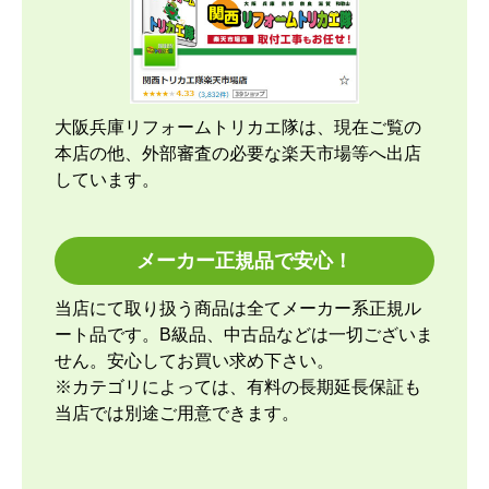
【このショップを選んだ理由は？運営会社が割と近
くにあり、金額と価格.comの評価で決めました。
【注文からどのくらいで届きましたか？】
大阪兵庫リフォームトリカエ隊は、現在ご覧の
約2週間ですが、取付もお願いしたのでこの位の納
本店の他、外部審査の必要な楽天市場等へ出店
期になりました。
しています。
【その他感想・コメント】
取付当日の午前中に1回、取付開始時間前に1回工事
メーカー正規品で安心！
スタッフさんから連絡して頂きました。取付け開始
前にも丁寧な説明があり、取付けている最中も細か
当店にて取り扱う商品は全てメーカー系正規ル
い箇所まで確認をしながら進めてくれて、古いエア
ート品です。B級品、中古品などは一切ございま
コンの取外しと回収に関しても資料を見せながら説
せん。安心してお買い求め下さい。
明して貰ったので納得できました。良いスタッフさ
※カテゴリによっては、有料の長期延長保証も
んに来て貰ったと思っています。エアコンなのでし
当店では別途ご用意できます。
ばらく取り換える事はないですが、次にエアコンを
変えるならまた頼みたいと思います。今回商品代引
きで決済したのですが、先に本体と室外機が到着