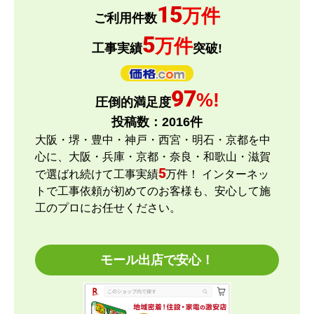
15
万件
とどーーん
さん
ご利用件数
2026年6月15日 21:05
5
万件
工事実績
突破!
欲しい商品をスムーズに注文できましたか？
はい
97
%!
圧倒的満足度
ショップからの連絡や対応は適切でしたか？
投稿数：
2016
件
はい
大阪・堺・豊中・神戸・西宮・明石・京都を中
予定の期日までに商品が届きましたか？
心に、大阪・兵庫・京都・奈良・和歌山・滋賀
はい
5
で選ばれ続けて工事実績
万件！ インターネッ
商品の梱包は必要十分なものでしたか？
トで工事依頼が初めてのお客様も、安心して施
はい
工のプロにお任せください。
またこのショップを利用したいですか？
はい
モール出店で安心！
【注文商品】エアコン・クーラー 【注文
時期】2026年04月頃