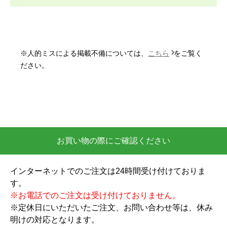
し、後から工事スタッフさんが取付けに来るので、
取付日時によってはしばらく家に置いておく事にな
ると考えておいた方が良いと思います。
※人的ミスによる掲載不備については、
こちら
をご覧く
いもっち8
さん
ださい。
2026年5月25日 19:44
欲しい商品をスムーズに注文できましたか？
はい
ショップからの連絡や対応は適切でしたか？
お買い物の際にご確認ください
はい
予定の期日までに商品が届きましたか？
インターネットでのご注文は24時間受け付けておりま
はい
す。
商品の梱包は必要十分なものでしたか？
※お電話でのご注文は受け付けておりません。
はい
※定休日にいただいたご注文、お問い合わせ等は、休み
またこのショップを利用したいですか？
明けの対応となります。