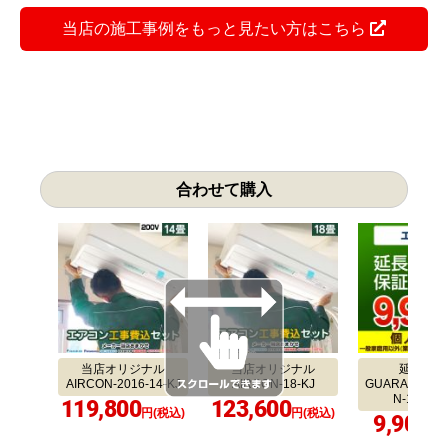
当店の施工事例をもっと見たい方はこちら
合わせて購入
当店オリジナル
当店オリジナル
延長保証
AIRCON-2016-14-KJ
AIRCON-18-KJ
GUARANTEE-
N-10YEA
119,800
123,600
円(税込)
円(税込)
9,900
円(