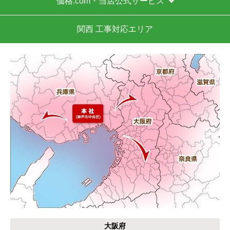
価格.com・当店公式サービス
Ikuma2555
さん
2026年5月21日 14:47
関西 工事対応エリア
欲しい商品をスムーズに注文できましたか？
はい
ショップからの連絡や対応は適切でしたか？
はい
予定の期日までに商品が届きましたか？
はい
商品の梱包は必要十分なものでしたか？
はい
またこのショップを利用したいですか？
はい
【注文商品】浄水器・整水器 【注文時
期】2026年02月頃
大阪府