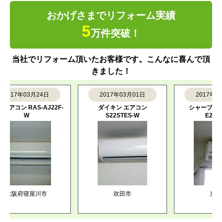
おかげさまでリフォーム実績
5
万件突破！
当社でリフォーム頂いたお客様です。こんなに喜んで頂
きました！
17年03月24日
2017年03月01日
2017年02月0
コン RAS-AJ22F-
ダイキン エアコン
シャープ エアコン 
W
S22STES-W
E22DH-W
阪府寝屋川市
吹田市
京都市