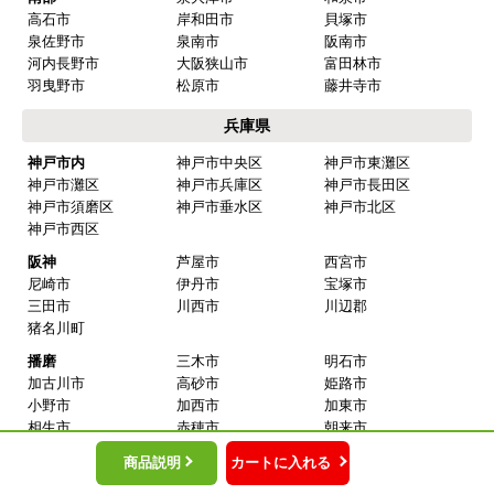
はい
高石市
岸和田市
貝塚市
泉佐野市
泉南市
阪南市
ショップからの連絡や対応は適切でしたか？
河内長野市
大阪狭山市
富田林市
はい
羽曳野市
松原市
藤井寺市
予定の期日までに商品が届きましたか？
兵庫県
はい
神戸市内
神戸市中央区
神戸市東灘区
神戸市灘区
神戸市兵庫区
神戸市長田区
商品の梱包は必要十分なものでしたか？
神戸市須磨区
神戸市垂水区
神戸市北区
はい
神戸市西区
またこのショップを利用したいですか？
阪神
芦屋市
西宮市
はい
尼崎市
伊丹市
宝塚市
三田市
川西市
川辺郡
猪名川町
【注文商品】エアコン・クーラー 【注文
時期】2026年03月頃
播磨
三木市
明石市
加古川市
高砂市
姫路市
小野市
加西市
加東市
【このショップを選んだ理由は？】
相生市
赤穂市
朝来市
送料を含め価格が安かったから
宍粟市
たつの市
養父市
商品説明
カートに入れる
揖保郡
太子町
赤穂郡
【注文からどのくらいで届きましたか？】
上郡町
加古郡
稲美町