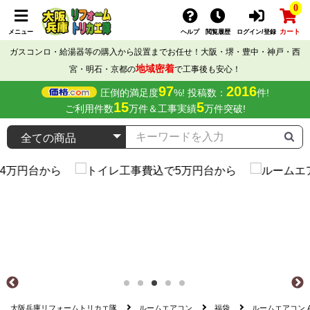
0
カート
メニュー
ヘルプ
閲覧履歴
ログイン/登録
ガスコンロ・給湯器等の購入から設置までお任せ！大阪・堺・豊中・神戸・西
地域密着
宮・明石・京都の
で工事後も安心！
97
2016
圧倒的満足度
%! 投稿数：
件!
15
5
ご利用件数
万件＆工事実績
万件突破!
大阪兵庫リフォームトリカエ隊
ルームエアコン
福袋
ルームエアコン A