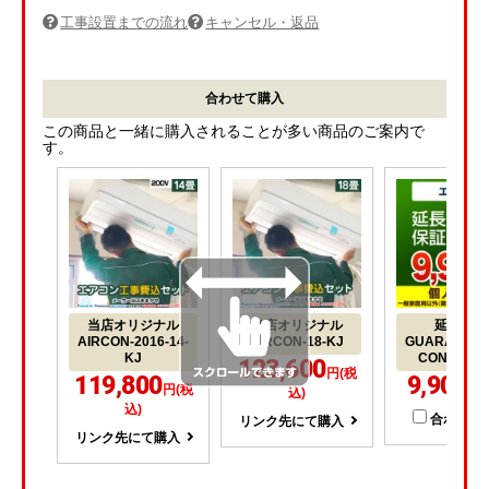
工事設置までの流れ
キャンセル・返品
合わせて購入
この商品と一緒に購入されることが多い商品のご案内で
す。
当店オリジナル
当店オリジナル
延長保証
AIRCON-2016-14-
AIRCON-18-KJ
GUARANTEE
KJ
CON-10YE
123,600
円(税
119,800
9,900
円(税
円(
込)
込)
合わせて
リンク先にて購入
リンク先にて購入