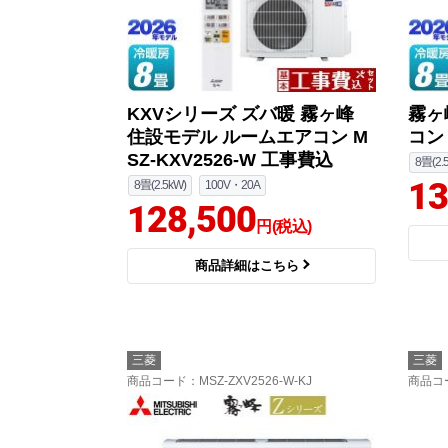
KXVシリーズ ズバ暖 霧ヶ峰
霧ヶ
住設モデル ルームエアコン M
コン 
SZ-KXV2526-W 工事費込
8畳(2.
13
8畳(2.5kW)
100V・20A
128,500
円(税込)
商品詳細はこちら
三菱
三菱
商品コード
：MSZ-ZXV2526-W-KJ
商品コ