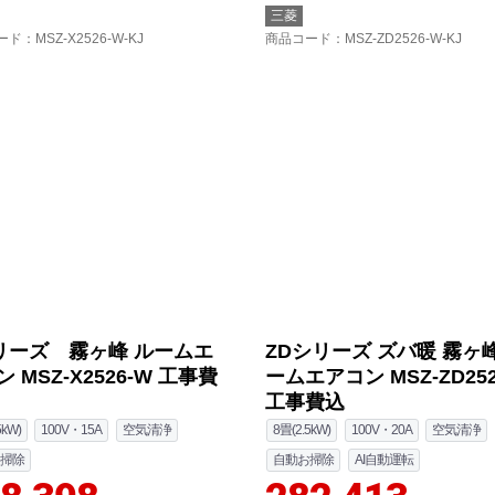
三菱
ード
：MSZ-X2526-W-KJ
商品コード
：MSZ-ZD2526-W-KJ
リーズ 霧ヶ峰 ルームエ
ZDシリーズ ズバ暖 霧ヶ峰
 MSZ-X2526-W 工事費
ームエアコン MSZ-ZD252
工事費込
5kW)
100V・15A
空気清浄
8畳(2.5kW)
100V・20A
空気清浄
掃除
自動お掃除
AI自動運転