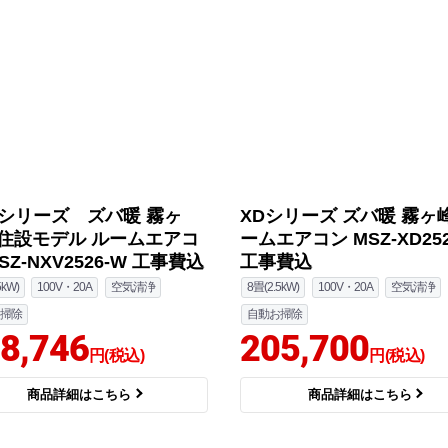
Vシリーズ ズバ暖 霧ヶ
XDシリーズ ズバ暖 霧ヶ
住設モデル ルームエアコ
ームエアコン MSZ-XD252
SZ-NXV2526-W 工事費込
工事費込
5kW)
100V・20A
空気清浄
8畳(2.5kW)
100V・20A
空気清浄
掃除
自動お掃除
8,746
205,700
円(税込)
円(税込)
商品詳細はこちら
商品詳細はこちら