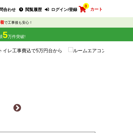
0
カート
問合わせ
閲覧履歴
ログイン/登録
着
で工事後も安心！
5
績
万件突破!