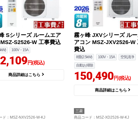
峰 Sシリーズ ルームエア
霧ヶ峰 JXVシリーズ ル
MSZ-S2526-W 工事費込
アコン MSZ-JXV2526-W
費込
5kW)
100V・15A
2,109
8畳(2.5kW)
100V・15A
空気清浄
円(税込)
自動お掃除
150,490
商品詳細はこちら
円(税込)
商品詳細はこちら
三菱
ード
：MSZ-NXV2526-W-KJ
商品コード
：MSZ-XD2526-W-KJ