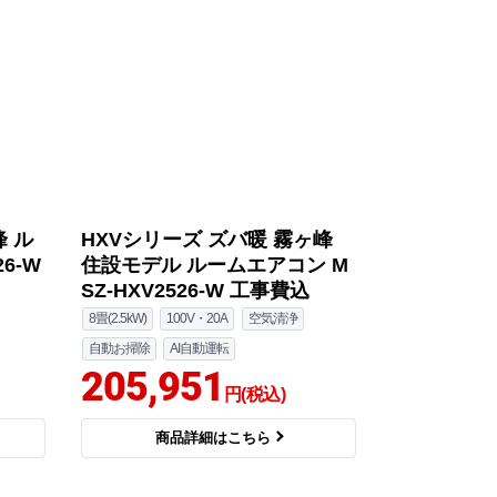
峰 ル
HXVシリーズ ズバ暖 霧ヶ峰
6-W
住設モデル ルームエアコン M
SZ-HXV2526-W 工事費込
8畳(2.5kW)
100V・20A
空気清浄
自動お掃除
AI自動運転
205,951
円(税込)
商品詳細はこちら