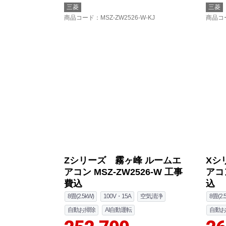
三菱
三菱
商品コード
：MSZ-ZW2526-W-KJ
商品コ
Zシリーズ 霧ヶ峰 ルームエ
Xシ
アコン MSZ-ZW2526-W 工事
アコン
費込
込
8畳(2.5kW)
100V・15A
空気清浄
8畳(2.
自動お掃除
AI自動運転
自動お