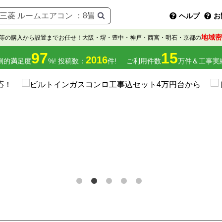
ヘルプ
お
地域密
等の購入から設置までお任せ！大阪・堺・豊中・神戸・西宮・明石・京都の
97
15
2016
倒的満足度
%! 投稿数：
件!
ご利用件数
万件＆工事実