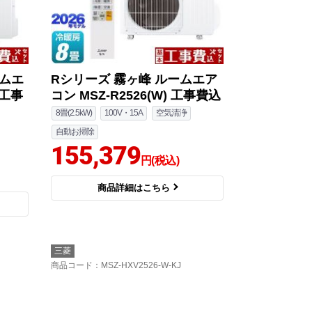
ームエ
Rシリーズ 霧ヶ峰 ルームエア
 工事
コン MSZ-R2526(W) 工事費込
8畳(2.5kW)
100V・15A
空気清浄
自動お掃除
155,379
円(税込)
商品詳細はこちら
三菱
商品コード
：MSZ-HXV2526-W-KJ