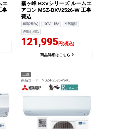
ムエ
霧ヶ峰 BXVシリーズ ルームエ
 工事
アコン MSZ-BXV2526-W 工事
費込
8畳(2.5kW)
100V・15A
空気清浄
自動お掃除
121,995
円(税込)
商品詳細はこちら
三菱
商品コード
：MSZ-R2526-W-KJ