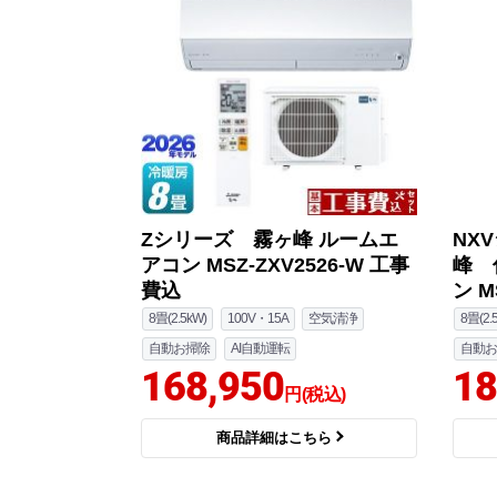
Zシリーズ 霧ヶ峰 ルームエ
NX
アコン MSZ-ZXV2526-W 工事
峰 
費込
ン M
8畳(2.5kW)
100V・15A
空気清浄
8畳(2.
自動お掃除
AI自動運転
自動お
168,950
18
円(税込)
商品詳細はこちら