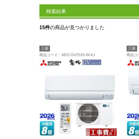
検索結果
15件
の商品が見つかりました
三菱
三菱
商品コード
：MSZ-GV2526-W-KJ
商品コ