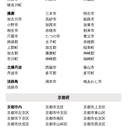
神戸市内
神戸市中央区
神戸市東灘区
神戸市灘区
神戸市兵庫区
神戸市長田区
神戸市須磨区
神戸市垂水区
神戸市北区
神戸市西区
阪神
芦屋市
西宮市
尼崎市
伊丹市
宝塚市
三田市
川西市
川辺郡
猪名川町
播磨
三木市
明石市
加古川市
高砂市
姫路市
小野市
加西市
加東市
相生市
赤穂市
朝来市
宍粟市
たつの市
養父市
揖保郡
太子町
赤穂郡
上郡町
加古郡
稲美町
加古郡
播磨町
神崎郡
市川町
神崎郡
福崎町
北播丹波
西脇市
篠山市
丹波市
多可郡
多可町
淡路島
洲本市
南あわじ市