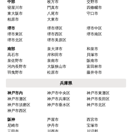
大阪市西成区
大阪市淀川区
大阪市鶴見区
大阪市住之江区
大阪市平野区
大阪市北区
大阪市中央区
北部
豊中市
池田市
箕面市
吹田市
高槻市
茨木市
摂津市
中部
枚方市
交野市
寝屋川市
門真市
四條畷市
東大阪市
八尾市
守口市
柏原市
大東市
堺市
堺市堺区
堺市中区
堺市東区
堺市西区
堺市南区
堺市北区
堺市美原区
南部
泉大津市
和泉市
高石市
岸和田市
貝塚市
泉佐野市
泉南市
阪南市
河内長野市
大阪狭山市
富田林市
羽曳野市
松原市
藤井寺市
兵庫県