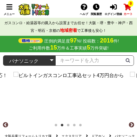
0
カート
メニュー
ヘルプ
閲覧履歴
ログイン/登録
ガスコンロ・給湯器等の購入から設置までお任せ！大阪・堺・豊中・神戸・西
地域密着
宮・明石・京都の
で工事後も安心！
97
2016
圧倒的満足度
%! 投稿数：
件!
15
5
ご利用件数
万件＆工事実績
万件突破!
大阪兵庫リフォームトリカエ隊
エクステリア
ドアホン
パナソニック