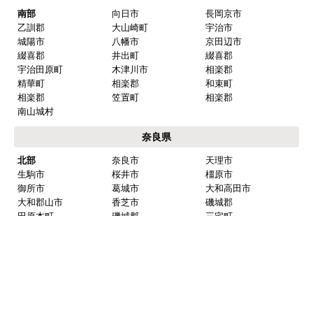
淡路市
京都府
京都市内
京都市北区
京都市上京区
京都市左京区
京都市中京区
京都市東山区
京都市下京区
京都市南区
京都市右京区
京都市伏見区
京都市山科区
京都市西京区
南部
向日市
長岡京市
乙訓郡
大山崎町
宇治市
城陽市
八幡市
京田辺市
綴喜郡
井出町
綴喜郡
宇治田原町
木津川市
相楽郡
精華町
相楽郡
和束町
相楽郡
笠置町
相楽郡
南山城村
奈良県
北部
奈良市
天理市
生駒市
桜井市
橿原市
御所市
葛城市
大和高田市
大和郡山市
香芝市
磯城郡