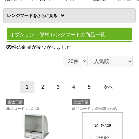
レンジフード
を
オプション・部材 レンジフードの商品一覧
89件
の商品が見つかりました
1
2
3
4
5
次へ
富士工業
富士工業
商品コード
：LD-15
商品コード
：SPB30-285W