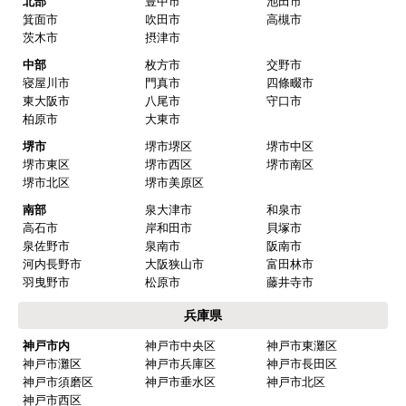
北部
豊中市
池田市
箕面市
吹田市
高槻市
茨木市
摂津市
中部
枚方市
交野市
寝屋川市
門真市
四條畷市
東大阪市
八尾市
守口市
柏原市
大東市
堺市
堺市堺区
堺市中区
堺市東区
堺市西区
堺市南区
堺市北区
堺市美原区
南部
泉大津市
和泉市
高石市
岸和田市
貝塚市
泉佐野市
泉南市
阪南市
河内長野市
大阪狭山市
富田林市
羽曳野市
松原市
藤井寺市
兵庫県
神戸市内
神戸市中央区
神戸市東灘区
神戸市灘区
神戸市兵庫区
神戸市長田区
神戸市須磨区
神戸市垂水区
神戸市北区
神戸市西区