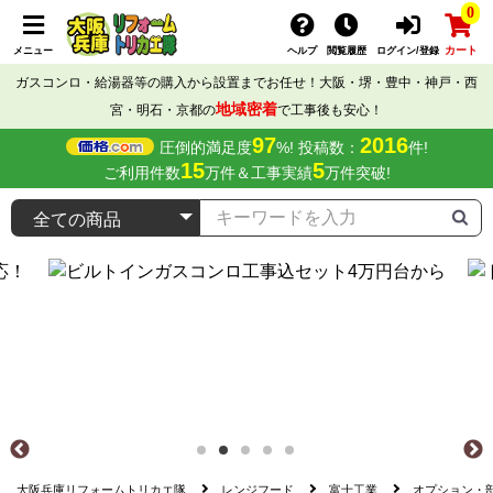
0
カート
メニュー
ヘルプ
閲覧履歴
ログイン/登録
ガスコンロ・給湯器等の購入から設置までお任せ！大阪・堺・豊中・神戸・西
地域密着
宮・明石・京都の
で工事後も安心！
97
2016
圧倒的満足度
%! 投稿数：
件!
15
5
ご利用件数
万件＆工事実績
万件突破!
大阪兵庫リフォームトリカエ隊
レンジフード
富士工業
オプション・