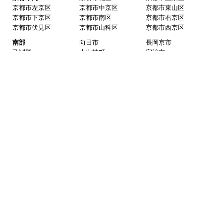
京都市左京区
京都市中京区
京都市東山区
京都市下京区
京都市南区
京都市右京区
京都市伏見区
京都市山科区
京都市西京区
南部
向日市
長岡京市
乙訓郡
大山崎町
宇治市
城陽市
八幡市
京田辺市
綴喜郡
井出町
綴喜郡
宇治田原町
木津川市
相楽郡
精華町
相楽郡
和束町
相楽郡
笠置町
相楽郡
南山城村
奈良県
北部
奈良市
天理市
生駒市
桜井市
橿原市
御所市
葛城市
大和高田市
大和郡山市
香芝市
磯城郡
田原本町
磯城郡
三宅町
磯城郡
川西町
北葛城郡
広陵町
北葛城郡
上牧町
北葛城郡
河合町
北葛城郡