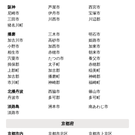
阪神
芦屋市
西宮市
尼崎市
伊丹市
宝塚市
三田市
川西市
川辺郡
猪名川町
播磨
三木市
明石市
加古川市
高砂市
姫路市
小野市
加西市
加東市
相生市
赤穂市
朝来市
宍粟市
たつの市
養父市
揖保郡
太子町
赤穂郡
上郡町
加古郡
稲美町
加古郡
播磨町
神崎郡
市川町
神崎郡
福崎町
北播丹波
西脇市
篠山市
丹波市
多可郡
多可町
淡路島
洲本市
南あわじ市
淡路市
京都府
京都市内
京都市北区
京都市上京区