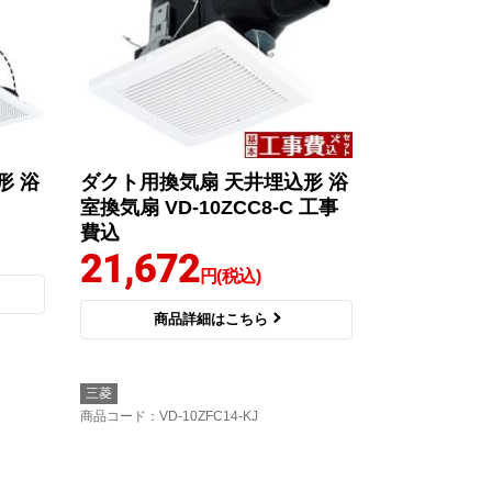
形 浴
ダクト用換気扇 天井埋込形 浴
室換気扇 VD-10ZCC8-C 工事
費込
21,672
円(税込)
商品詳細はこちら
三菱
商品コード
：VD-10ZFC14-KJ