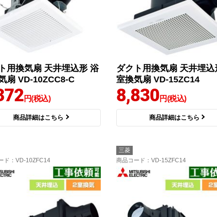
ト用換気扇 天井埋込形 浴
ダクト用換気扇 天井埋込
扇 VD-10ZCC8-C
室換気扇 VD-15ZC14
372
8,830
円(税込)
円(税込)
商品詳細はこちら
商品詳細はこちら
三菱
ード
：VD-10ZFC14
商品コード
：VD-15ZFC14