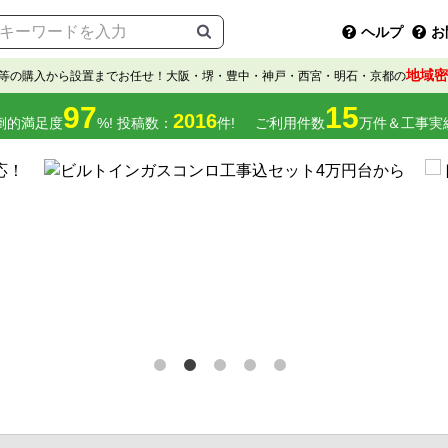
ヘルプ
お
地域密
等の購入から設置までお任せ！大阪・堺・豊中・神戸・西宮・明石・京都の
97
15
2016
倒的満足度
%! 投稿数：
件!
ご利用件数
万件＆工事実