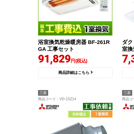
浴室換気乾燥暖房器 BF-261R
ダク
GA 工事セット
室換気
91,829
7,
円(税込)
商品詳細はこちら
三菱
三菱
商品コード
：VD-15Z14
商品コ