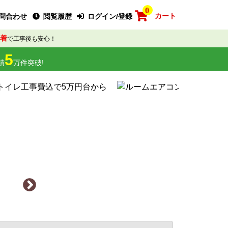
0
カート
問合わせ
閲覧履歴
ログイン/登録
着
で工事後も安心！
5
績
万件突破!