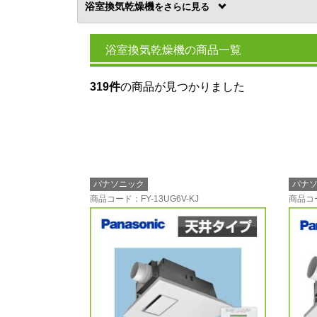
浴室換気乾燥機
を
浴室換気乾燥機の商品一覧
319件
の商品が見つかりました
パナソニック
パナ
商品コード
：FY-13UG6V-KJ
商品コ