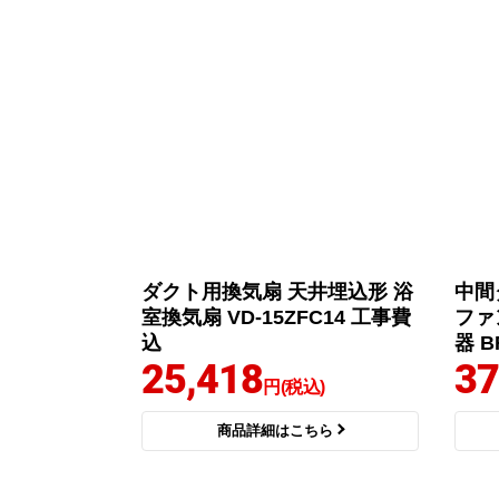
ダクト用換気扇 天井埋込形 浴
中間
室換気扇 VD-15ZFC14 工事費
ファ
込
器 B
25,418
37
円(税込)
商品詳細はこちら