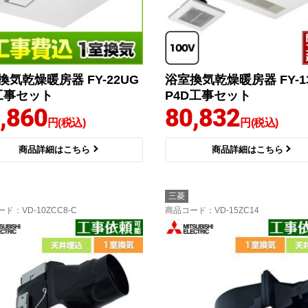
換気乾燥暖房器 FY-22UG
浴室換気乾燥暖房器 FY-1
 工事セット
P4D工事セット
,860
80,832
円(税込)
円(税込)
商品詳細はこちら
商品詳細はこちら
三菱
ード
：VD-10ZCC8-C
商品コード
：VD-15ZC14