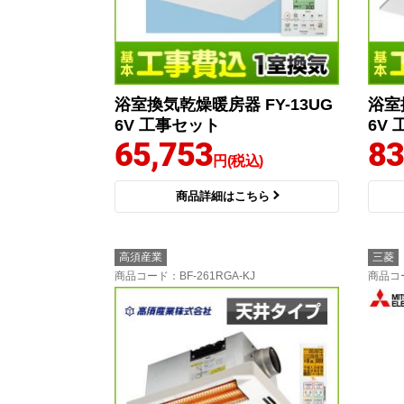
浴室換気乾燥暖房器 FY-13UG
浴室
6V 工事セット
6V
65,753
83
円(税込)
商品詳細はこちら
高須産業
三菱
商品コード
：BF-261RGA-KJ
商品コ