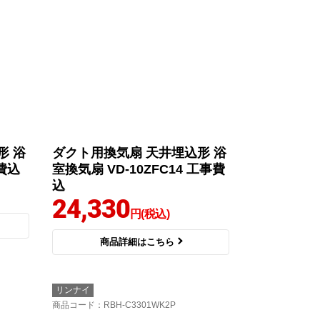
形 浴
ダクト用換気扇 天井埋込形 浴
事費込
室換気扇 VD-10ZFC14 工事費
込
24,330
円(税込)
商品詳細はこちら
リンナイ
商品コード
：RBH-C3301WK2P