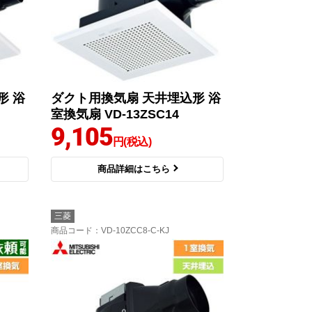
形 浴
ダクト用換気扇 天井埋込形 浴
室換気扇 VD-13ZSC14
9,105
円(税込)
商品詳細はこちら
三菱
商品コード
：VD-10ZCC8-C-KJ