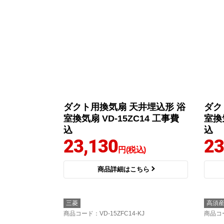
ダクト用換気扇 天井埋込形 浴
ダク
室換気扇 VD-15ZC14 工事費
室換気
込
込
23,130
23
円(税込)
商品詳細はこちら
三菱
高須
商品コード
：VD-15ZFC14-KJ
商品コ