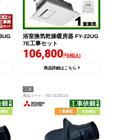
3UG
浴室換気乾燥暖房器 FY-22UG
7E工事セット
106,800
円(税込)
商品詳細はこちら
三菱
商品コード
：VD-13ZSC14