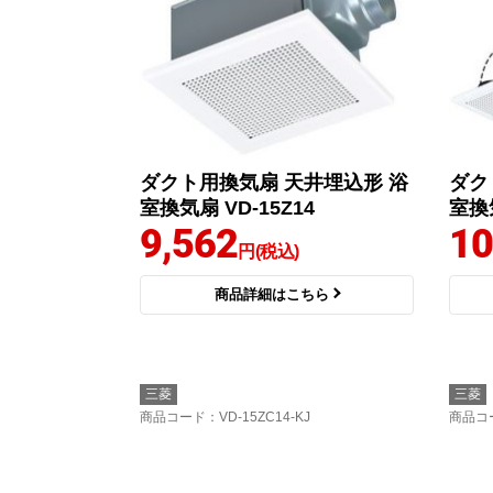
ダクト用換気扇 天井埋込形 浴
ダク
室換気扇 VD-15Z14
室換気
9,562
10
円(税込)
商品詳細はこちら
三菱
三菱
商品コード
：VD-15ZC14-KJ
商品コ