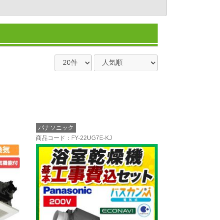
パナソニック
商品コード
：FY-22UG7E-KJ