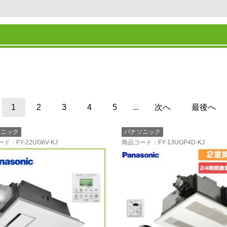
1
2
3
4
5
...
次へ
最後へ
ソニック
パナソニック
ード
：FY-22UG6V-KJ
商品コード
：FY-13UGP4D-KJ