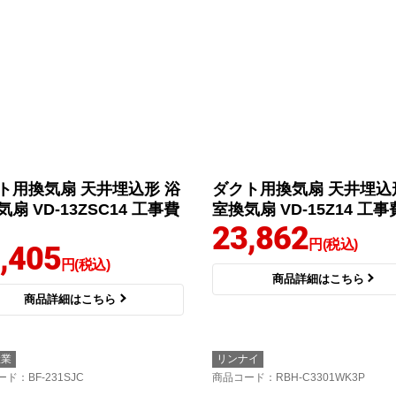
ト用換気扇 天井埋込形 浴
ダクト用換気扇 天井埋込
扇 VD-13ZSC14 工事費
室換気扇 VD-15Z14 工
23,862
円(税込)
,405
円(税込)
商品詳細はこちら
商品詳細はこちら
産業
リンナイ
ード
：BF-231SJC
商品コード
：RBH-C3301WK3P