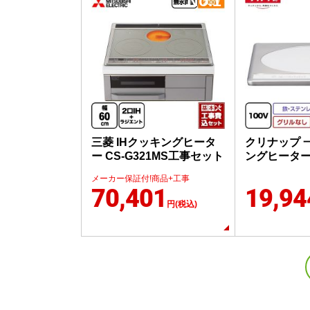
No.1
三菱 IHクッキングヒータ
クリナップ 
ー CS-G321MS工事セット
ングヒーター 
メーカー保証付!商品+工事
70,401
19,94
円(税込)