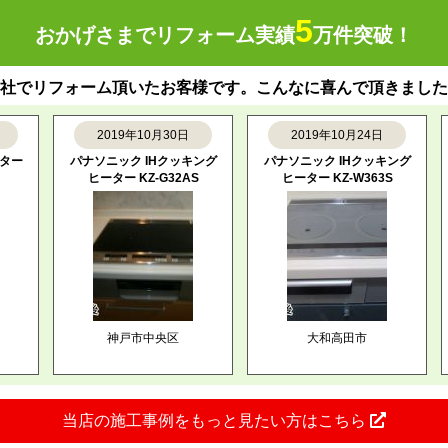
5
おかげさまでリフォーム実績
万件突破！
社でリフォーム頂いたお客様です。こんなに喜んで頂きました
2019年10月30日
2019年10月24日
ー
パナソニック IHクッキング
パナソニック IHクッキング
三
ヒーター KZ-G32AS
ヒーター KZ-W363S
神戸市中央区
大和高田市
当店の施工事例をもっと見たい方はこちら