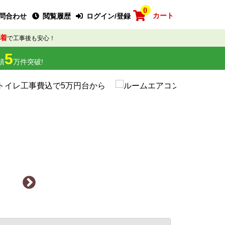
0
カート
問合わせ
閲覧履歴
ログイン/登録
着
で工事後も安心！
5
績
万件突破!