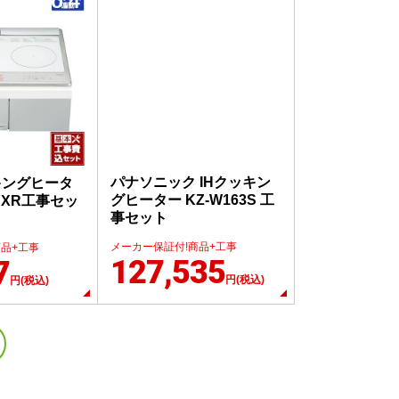
No.4
No.5
パナソニック IHクッキン
キングヒータ
グヒーター KZ-W163S 工
0DXR工事セッ
事セット
メーカー保証付!商品+工事
商品+工事
127,535
7
円(税込)
円(税込)