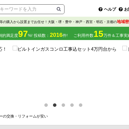
ヘルプ
お
地域密
等の購入から設置までお任せ！大阪・堺・豊中・神戸・西宮・明石・京都の
97
15
2016
倒的満足度
%! 投稿数：
件!
ご利用件数
万件＆工事実
ターの交換・リフォームが安い