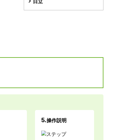
日立
5.
操作説明