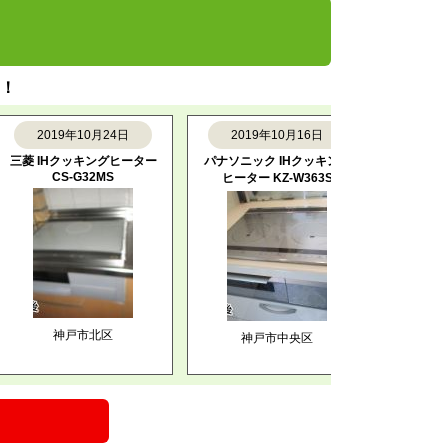
！
2019年10月24日
2019年10月16日
2019年
菱 IHクッキングヒーター
パナソニック IHクッキング
パナソニック
CS-G32MS
ヒーター KZ-W363S
ヒーター K
神戸市北区
神戸市中央区
明