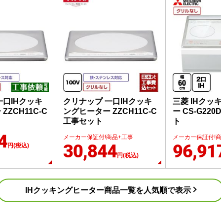
No.2
No.3
一口IHクッキ
クリナップ 一口IHクッキ
三菱 IHクッ
ZZCH11C-C
ングヒーター ZZCH11C-C
ー CS-G22
工事セット
ト
4
メーカー保証付!商品+工事
メーカー保証付!
30,844
96,91
円(税込)
円(税込)
IHクッキングヒーター
商品一覧を人気順で表示