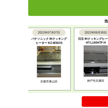
当
月02日
2022年07月07日
2022年06月30日
Hクッキング
パナソニック IHクッキング
日立 IHクッキングヒータ
HT-L100HTF-H
G32AS
ヒーター KZ-W363S
神戸市兵庫区
京区
京都市東山区