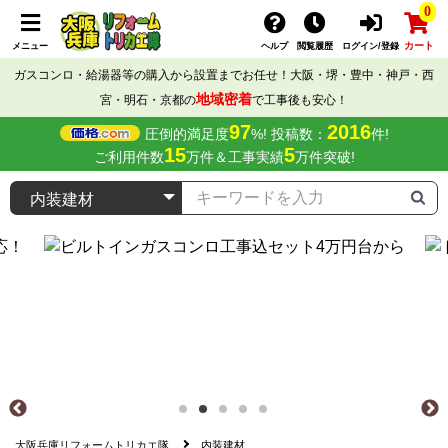
0
カート
メニュー
ヘルプ
閲覧履歴
ログイン/登録
ガスコンロ・給湯器等の購入から設置までお任せ！大阪・堺・豊中・神戸・西
地域密着
宮・明石・京都の
で工事後も安心！
97
2016
圧倒的満足度
%! 投稿数：
件!
15
5
ご利用件数
万件＆工事実績
万件突破!
大阪兵庫リフォームトリカエ隊
内装建材