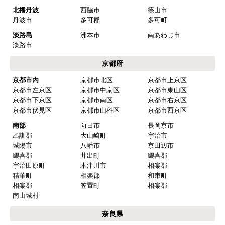
北播丹波
西脇市
篠山市
丹波市
多可郡
多可町
淡路島
洲本市
南あわじ市
淡路市
京都府
京都市内
京都市北区
京都市上京区
京都市左京区
京都市中京区
京都市東山区
京都市下京区
京都市南区
京都市右京区
京都市伏見区
京都市山科区
京都市西京区
南部
向日市
長岡京市
乙訓郡
大山崎町
宇治市
城陽市
八幡市
京田辺市
綴喜郡
井出町
綴喜郡
宇治田原町
木津川市
相楽郡
精華町
相楽郡
和束町
相楽郡
笠置町
相楽郡
南山城村
奈良県