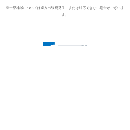
※一部地域については遠方出張費発生、または対応できない場合がございま
す。
※プライバシー保護のためSSL暗号化通信を採用（導入）してい
ますので、
お客様の情報の送信は安全に行っていただけます。
copyright (c) 大阪兵庫リフォームトリカエ隊 all rights reserved.