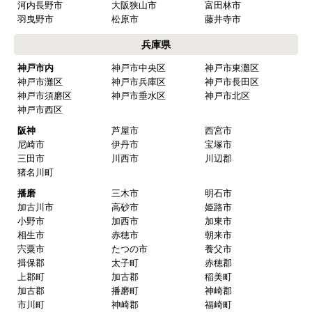
河内長野市
大阪狭山市
富田林市
羽曳野市
松原市
藤井寺市
兵庫県
神戸市内
神戸市中央区
神戸市東灘区
神戸市灘区
神戸市兵庫区
神戸市長田区
神戸市須磨区
神戸市垂水区
神戸市北区
神戸市西区
阪神
芦屋市
西宮市
尼崎市
伊丹市
宝塚市
三田市
川西市
川辺郡
猪名川町
播磨
三木市
明石市
加古川市
高砂市
姫路市
小野市
加西市
加東市
相生市
赤穂市
朝来市
宍粟市
たつの市
養父市
揖保郡
太子町
赤穂郡
上郡町
加古郡
稲美町
加古郡
播磨町
神崎郡
市川町
神崎郡
福崎町