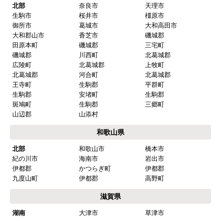
北部
奈良市
天理市
生駒市
桜井市
橿原市
御所市
葛城市
大和高田市
大和郡山市
香芝市
磯城郡
田原本町
磯城郡
三宅町
磯城郡
川西町
北葛城郡
広陵町
北葛城郡
上牧町
北葛城郡
河合町
北葛城郡
王寺町
生駒郡
平群町
生駒郡
安堵町
生駒郡
斑鳩町
生駒郡
三郷町
山辺郡
山添村
和歌山県
北部
和歌山市
橋本市
紀の川市
海南市
岩出市
伊都郡
かつらぎ町
伊都郡
九度山町
伊都郡
高野町
滋賀県
湖南
大津市
草津市