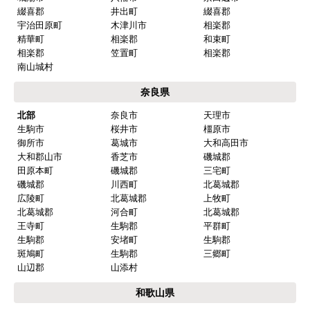
綴喜郡
井出町
綴喜郡
宇治田原町
木津川市
相楽郡
精華町
相楽郡
和束町
相楽郡
笠置町
相楽郡
南山城村
奈良県
北部
奈良市
天理市
生駒市
桜井市
橿原市
御所市
葛城市
大和高田市
大和郡山市
香芝市
磯城郡
田原本町
磯城郡
三宅町
磯城郡
川西町
北葛城郡
広陵町
北葛城郡
上牧町
北葛城郡
河合町
北葛城郡
王寺町
生駒郡
平群町
生駒郡
安堵町
生駒郡
斑鳩町
生駒郡
三郷町
山辺郡
山添村
和歌山県