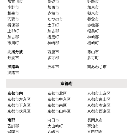
加古川市
高砂市
姫路市
小野市
加西市
加東市
相生市
赤穂市
朝来市
宍粟市
たつの市
養父市
揖保郡
太子町
赤穂郡
上郡町
加古郡
稲美町
加古郡
播磨町
神崎郡
市川町
神崎郡
福崎町
北播丹波
西脇市
篠山市
丹波市
多可郡
多可町
淡路島
洲本市
南あわじ市
淡路市
京都府
京都市内
京都市北区
京都市上京区
京都市左京区
京都市中京区
京都市東山区
京都市下京区
京都市南区
京都市右京区
京都市伏見区
京都市山科区
京都市西京区
南部
向日市
長岡京市
乙訓郡
大山崎町
宇治市
城陽市
八幡市
京田辺市