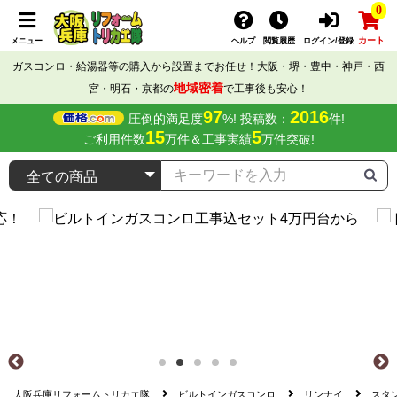
0
カート
メニュー
ヘルプ
閲覧履歴
ログイン/登録
ガスコンロ・給湯器等の購入から設置までお任せ！大阪・堺・豊中・神戸・西
地域密着
宮・明石・京都の
で工事後も安心！
97
2016
圧倒的満足度
%! 投稿数：
件!
15
5
ご利用件数
万件＆工事実績
万件突破!
大阪兵庫リフォームトリカエ隊
ビルトインガスコンロ
リンナイ
スタ