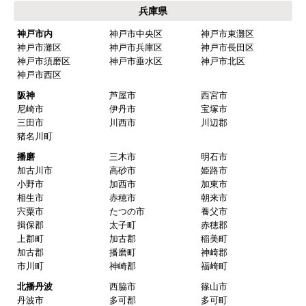
大阪市大正区
大阪市天王寺区
大阪市浪速区
大阪市西淀川区
大阪市東淀川区
大阪市東成区
大阪市生野区
大阪市旭区
大阪市城東区
大阪市阿倍野区
大阪市住吉区
大阪市東住吉区
大阪市西成区
大阪市淀川区
大阪市鶴見区
大阪市住之江区
大阪市平野区
大阪市北区
大阪市中央区
北部
豊中市
池田市
箕面市
吹田市
高槻市
茨木市
摂津市
中部
枚方市
交野市
寝屋川市
門真市
四條畷市
東大阪市
八尾市
守口市
柏原市
大東市
堺市
堺市堺区
堺市中区
堺市東区
堺市西区
堺市南区
堺市北区
堺市美原区
南部
泉大津市
和泉市
高石市
岸和田市
貝塚市
泉佐野市
泉南市
阪南市