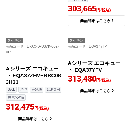
370L
角型
一般地
セミオート
井戸水対応
288,234
円(税込)
Aシリーズ エコキュー
商品詳細はこちら
ト EQA37YSV
281,294
円(税込)
商品詳細はこちら
ダイキン
ダイキン
商品コード
：EQA37YHV
商品コード
：EPAC-D-F37-004-IR
Aシリーズ エコキュー
Nシリーズ エコキュー
ト EQA37YHV
ト EQN37ZFV+BRC083
H1
301,000
円(税込)
370L
角型
一般地