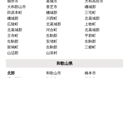
北播丹波
西脇市
篠山市
丹波市
多可郡
多可町
淡路島
洲本市
南あわじ市
淡路市
京都府
京都市内
京都市北区
京都市上京区
京都市左京区
京都市中京区
京都市東山区
京都市下京区
京都市南区
京都市右京区
京都市伏見区
京都市山科区
京都市西京区
南部
向日市
長岡京市
乙訓郡
大山崎町
宇治市
城陽市
八幡市
京田辺市
綴喜郡
井出町
綴喜郡
宇治田原町
木津川市
相楽郡
精華町
相楽郡
和束町
相楽郡
笠置町
相楽郡
南山城村
奈良県