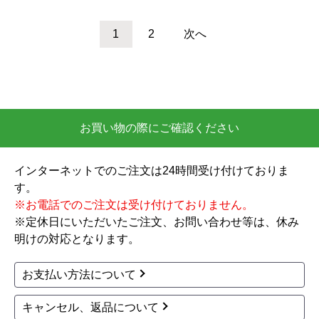
商品詳細はこちら
フルオート
井戸水対応
バブル入浴
303,665
円(税込)
商品詳細はこちら
ダイキン
ダイキン
商品コード
：EPAC-D-U37K-002-
商品コード
：EQA37YFV
VR
Aシリーズ エコキュー
Aシリーズ エコキュー
ト EQA37YFV
ト EQA37ZHV+BRC08
313,480
円(税込)
3H31
370L
角型
寒冷地
給湯専用
商品詳細はこちら
井戸水対応
312,475
円(税込)