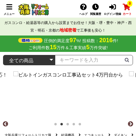
0
カート
メニュー
ヘルプ
閲覧履歴
ログイン/登録
ガスコンロ・給湯器等の購入から設置までお任せ！大阪・堺・豊中・神戸・西
地域密着
宮・明石・京都の
で工事後も安心！
97
2016
圧倒的満足度
%! 投稿数：
件!
15
5
ご利用件数
万件＆工事実績
万件突破!
大阪兵庫リフォームトリカエ隊
給湯機器
エコキュート
ダイキン