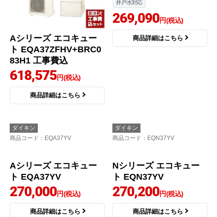
Aシリーズ エコキュー
Nシリーズ エコキュー
ト EQA37ZFHV+BRC0
ト EQN37ZV+BRC083
83H1 工事費込
H31
618,575
370L
角型
一般地
給湯専用
円(税込)
井戸水対応
商品詳細はこちら
269,090
円(税込)
商品詳細はこちら
ダイキン
ダイキン
商品コード
：EQA37YV
商品コード
：EQN37YV