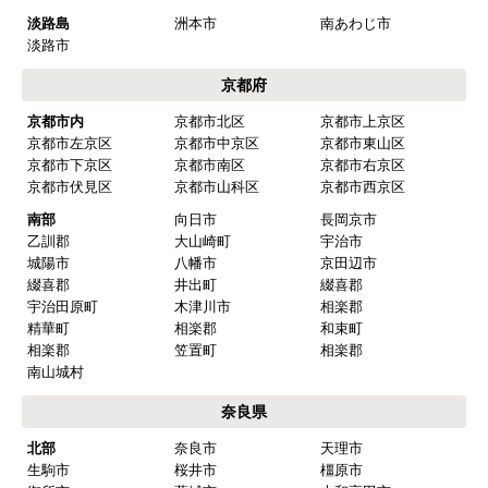
河内長野市
大阪狭山市
富田林市
羽曳野市
松原市
藤井寺市
兵庫県
神戸市内
神戸市中央区
神戸市東灘区
神戸市灘区
神戸市兵庫区
神戸市長田区
神戸市須磨区
神戸市垂水区
神戸市北区
神戸市西区
阪神
芦屋市
西宮市
尼崎市
伊丹市
宝塚市
三田市
川西市
川辺郡
猪名川町
播磨
三木市
明石市
加古川市
高砂市
姫路市
小野市
加西市
加東市
相生市
赤穂市
朝来市
宍粟市
たつの市
養父市
揖保郡
太子町
赤穂郡
上郡町
加古郡
稲美町
加古郡
播磨町
神崎郡
市川町
神崎郡
福崎町