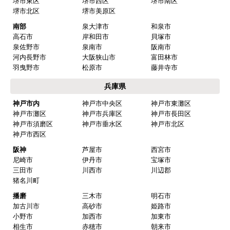
堺市東区
堺市西区
堺市南区
堺市北区
堺市美原区
南部
泉大津市
和泉市
高石市
岸和田市
貝塚市
泉佐野市
泉南市
阪南市
河内長野市
大阪狭山市
富田林市
羽曳野市
松原市
藤井寺市
兵庫県
神戸市内
神戸市中央区
神戸市東灘区
神戸市灘区
神戸市兵庫区
神戸市長田区
神戸市須磨区
神戸市垂水区
神戸市北区
神戸市西区
阪神
芦屋市
西宮市
尼崎市
伊丹市
宝塚市
三田市
川西市
川辺郡
猪名川町
播磨
三木市
明石市
加古川市
高砂市
姫路市
小野市
加西市
加東市
相生市
赤穂市
朝来市