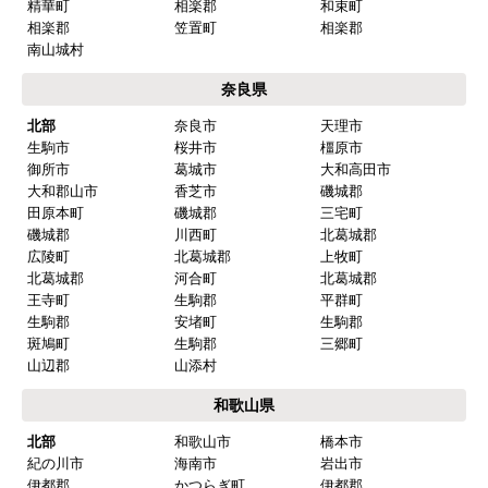
精華町
相楽郡
和束町
相楽郡
笠置町
相楽郡
南山城村
奈良県
北部
奈良市
天理市
生駒市
桜井市
橿原市
御所市
葛城市
大和高田市
大和郡山市
香芝市
磯城郡
田原本町
磯城郡
三宅町
磯城郡
川西町
北葛城郡
広陵町
北葛城郡
上牧町
北葛城郡
河合町
北葛城郡
王寺町
生駒郡
平群町
生駒郡
安堵町
生駒郡
斑鳩町
生駒郡
三郷町
山辺郡
山添村
和歌山県
北部
和歌山市
橋本市
紀の川市
海南市
岩出市
伊都郡
かつらぎ町
伊都郡