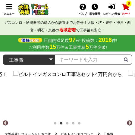
0
カート
メニュー
ヘルプ
閲覧履歴
ログイン/登録
ガスコンロ・給湯器等の購入から設置までお任せ！大阪・堺・豊中・神戸・西
地域密着
宮・明石・京都の
で工事後も安心！
97
2016
圧倒的満足度
%! 投稿数：
件!
15
5
ご利用件数
万件＆工事実績
万件突破!
大阪兵庫リフォームトリカエ隊
ビルトインガスコンロ
工事費