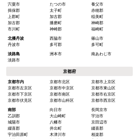
宍粟市
たつの市
養父市
揖保郡
太子町
赤穂郡
上郡町
加古郡
稲美町
加古郡
播磨町
神崎郡
市川町
神崎郡
福崎町
北播丹波
西脇市
篠山市
丹波市
多可郡
多可町
淡路島
洲本市
南あわじ市
淡路市
京都府
京都市内
京都市北区
京都市上京区
京都市左京区
京都市中京区
京都市東山区
京都市下京区
京都市南区
京都市右京区
京都市伏見区
京都市山科区
京都市西京区
南部
向日市
長岡京市
乙訓郡
大山崎町
宇治市
城陽市
八幡市
京田辺市
綴喜郡
井出町
綴喜郡
宇治田原町
木津川市
相楽郡