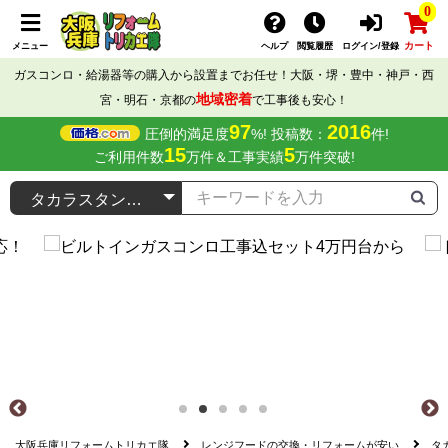
0
カート
メニュー
ヘルプ
閲覧履歴
ログイン/登録
ガスコンロ・給湯器等の購入から設置までお任せ！大阪・堺・豊中・神戸・西
地域密着
宮・明石・京都の
で工事後も安心！
97
2016
圧倒的満足度
%! 投稿数：
件!
15
5
ご利用件数
万件＆工事実績
万件突破!
大阪兵庫リフォームトリカエ隊
レンジフードの交換・リフォームが安い
タ