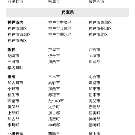
羽曳野市
松原市
藤井寺市
兵庫県
神戸市内
神戸市中央区
神戸市東灘区
神戸市灘区
神戸市兵庫区
神戸市長田区
神戸市須磨区
神戸市垂水区
神戸市北区
神戸市西区
阪神
芦屋市
西宮市
尼崎市
伊丹市
宝塚市
三田市
川西市
川辺郡
猪名川町
播磨
三木市
明石市
加古川市
高砂市
姫路市
小野市
加西市
加東市
相生市
赤穂市
朝来市
宍粟市
たつの市
養父市
揖保郡
太子町
赤穂郡
上郡町
加古郡
稲美町
加古郡
播磨町
神崎郡
市川町
神崎郡
福崎町
北播丹波
西脇市
篠山市