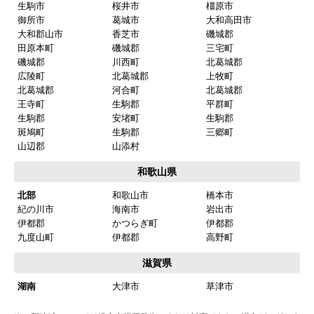
生駒市
桜井市
橿原市
御所市
葛城市
大和高田市
大和郡山市
香芝市
磯城郡
田原本町
磯城郡
三宅町
磯城郡
川西町
北葛城郡
広陵町
北葛城郡
上牧町
北葛城郡
河合町
北葛城郡
王寺町
生駒郡
平群町
生駒郡
安堵町
生駒郡
斑鳩町
生駒郡
三郷町
山辺郡
山添村
和歌山県
北部
和歌山市
橋本市
紀の川市
海南市
岩出市
伊都郡
かつらぎ町
伊都郡
九度山町
伊都郡
高野町
滋賀県
湖南
大津市
草津市