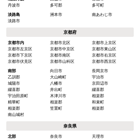
丹波市
多可郡
多可町
淡路島
洲本市
南あわじ市
淡路市
京都府
京都市内
京都市北区
京都市上京区
京都市左京区
京都市中京区
京都市東山区
京都市下京区
京都市南区
京都市右京区
京都市伏見区
京都市山科区
京都市西京区
南部
向日市
長岡京市
乙訓郡
大山崎町
宇治市
城陽市
八幡市
京田辺市
綴喜郡
井出町
綴喜郡
宇治田原町
木津川市
相楽郡
精華町
相楽郡
和束町
相楽郡
笠置町
相楽郡
南山城村
奈良県
北部
奈良市
天理市