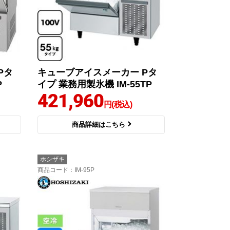
Pタ
キューブアイスメーカー Pタ
P
イプ 業務用製氷機 IM-55TP
421,960
円(税込)
商品詳細はこちら
ホシザキ
商品コード
：IM-95P