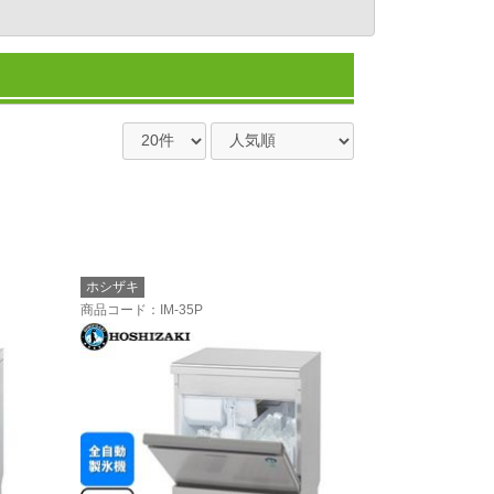
ホシザキ
商品コード
：IM-35P