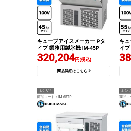
キューブアイスメーカー Pタ
キュ
イプ 業務用製氷機 IM-45P
イプ 
320,204
38
円(税込)
商品詳細はこちら
ホシザキ
ホシ
商品コード
：IM-65TP
商品コ