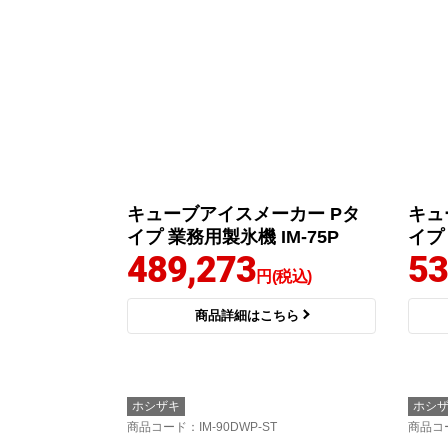
キューブアイスメーカー Pタ
キュ
イプ 業務用製氷機 IM-75P
イプ 
489,273
53
円(税込)
商品詳細はこちら
ホシザキ
ホシ
商品コード
：IM-90DWP-ST
商品コ