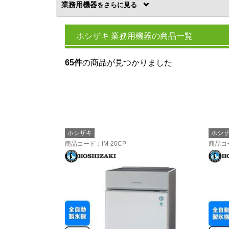
業務用機器
を
ホシザキ 業務用機器の商品一覧
65件
の商品が見つかりました
ホシザキ
ホシ
商品コード
：IM-20CP
商品コ