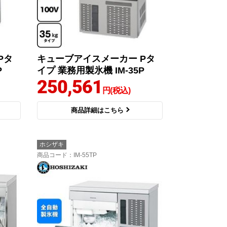
Pタ
キューブアイスメーカー Pタ
P
イプ 業務用製氷機 IM-35P
250,561
円(税込)
商品詳細はこちら
ホシザキ
商品コード
：IM-55TP