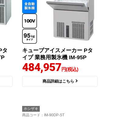
Pタ
キューブアイスメーカー Pタ
TP
イプ 業務用製氷機 IM-95P
484,957
円(税込)
商品詳細はこちら
ホシザキ
商品コード
：IM-90DP-ST