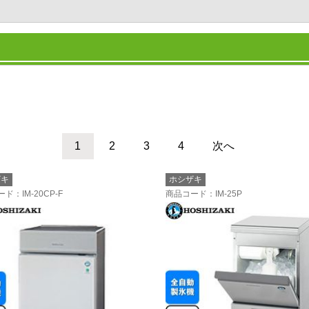
1
2
3
4
次へ
ザキ
ホシザキ
ード
：IM-20CP-F
商品コード
：IM-25P