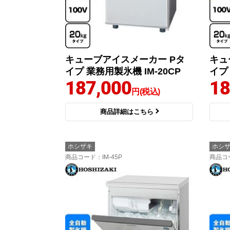
キューブアイスメーカー Pタ
キュ
イプ 業務用製氷機 IM-20CP
イプ 
187,000
18
円(税込)
商品詳細はこちら
ホシザキ
ホシ
商品コード
：IM-45P
商品コ