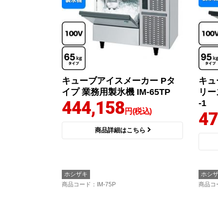
キューブアイスメーカー Pタ
キュ
イプ 業務用製氷機 IM-65TP
リー
444,158
-1
円(税込)
47
商品詳細はこちら
ホシザキ
ホシ
商品コード
：IM-75P
商品コ