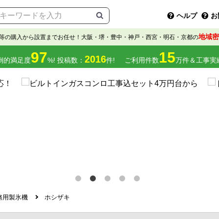
ヘルプ
お
地域密
等の購入から設置までお任せ！大阪・堺・豊中・神戸・西宮・明石・京都の
97
15
2016
倒的満足度
%! 投稿数：
件!
ご利用件数
万件＆工事実
務用製氷機
ホシザキ