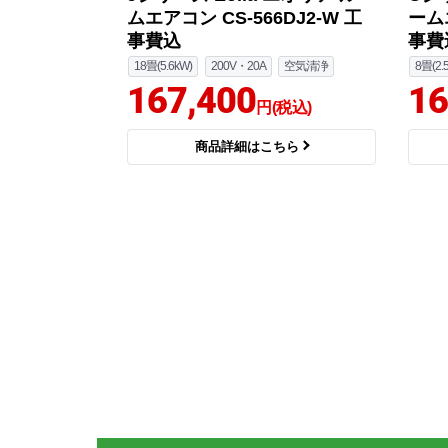
ムエアコン CS-566DJ2-W 工
ームエ
事費込
事費
18畳(5.6kW)
200V・20A
空気清浄
8畳(2.
167,400
16
円(税込)
商品詳細はこちら