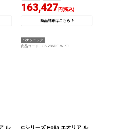
163,427
円(税込)
商品詳細はこちら
パナソニック
商品コード
：CS-286DC-W-KJ
ア ル
Cシリーズ Eolia エオリア ル