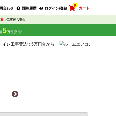
0
カート
問合わせ
閲覧履歴
ログイン/登録
着
で工事後も安心！
5
績
万件突破!