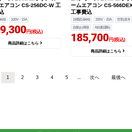
アコン CS-256DC-W 工
ームエアコン CS-566DEX
込
工事費込
5kW)
100V・15A
18畳(5.6kW)
200V・20A
空気清浄
9,300
自動お掃除
AI自動運転
円(税込)
185,700
円(税込)
商品詳細はこちら
商品詳細はこちら
1
2
3
4
5
...
次へ
最後へ