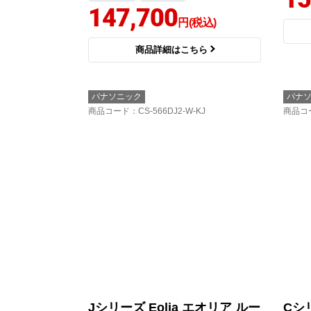
147,700
円(税込)
商品詳細はこちら
パナソニック
パナ
商品コード
：CS-566DJ2-W-KJ
商品コ
Jシリーズ Eolia エオリア ルー
Cシリ