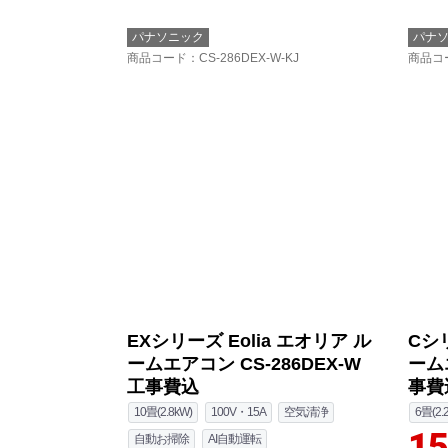
パナソニック
パナ
商品コード
：CS-286DEX-W-KJ
商品コ
EXシリーズ Eolia エオリア ル
Cシリ
ームエアコン CS-286DEX-W
ームエ
工事費込
事費
10畳(2.8kW)
100V・15A
空気清浄
6畳(2.
15
自動お掃除
AI自動運転