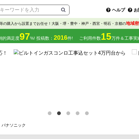
ヘルプ
お
地域密
等の購入から設置までお任せ！大阪・堺・豊中・神戸・西宮・明石・京都の
97
15
2016
倒的満足度
%! 投稿数：
件!
ご利用件数
万件＆工事実
パナソニック