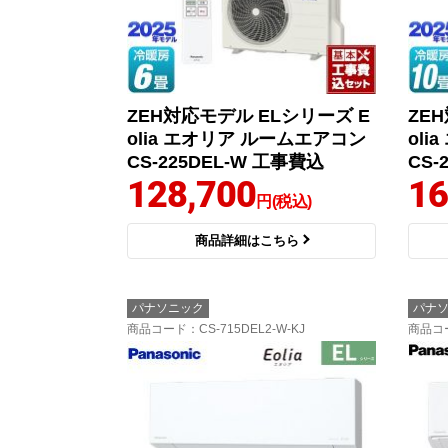
ZEH対応モデル ELシリーズ E
ZE
olia エオリア ルームエアコン
ol
CS-225DEL-W 工事費込
CS-
128,700
16
円(税込)
商品詳細はこちら
パナソニック
パナ
商品コード
：CS-715DEL2-W-KJ
商品コ