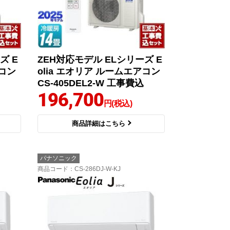
ズ E
ZEH対応モデル ELシリーズ E
アコン
olia エオリア ルームエアコン
CS-405DEL2-W 工事費込
196,700
円(税込)
商品詳細はこちら
パナソニック
商品コード
：CS-286DJ-W-KJ