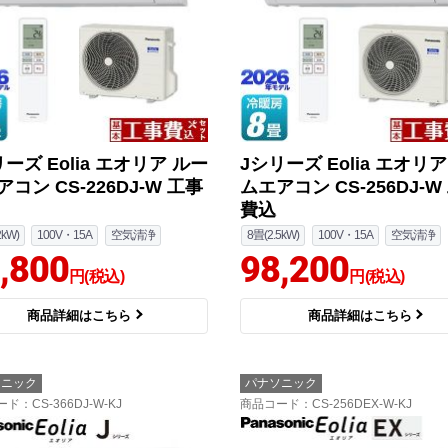
ーズ Eolia エオリア ルー
Jシリーズ Eolia エオリ
コン CS-226DJ-W 工事
ムエアコン CS-256DJ-W
費込
2kW)
100V・15A
空気清浄
8畳(2.5kW)
100V・15A
空気清浄
,800
98,200
円(税込)
円(税込)
商品詳細はこちら
商品詳細はこちら
ソニック
パナソニック
ード
：CS-366DJ-W-KJ
商品コード
：CS-256DEX-W-KJ