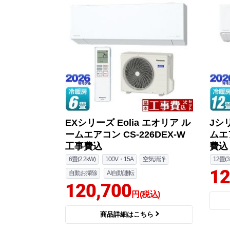
EXシリーズ Eolia エオリア ル
Jシリ
ームエアコン CS-226DEX-W
ムエア
工事費込
費込
6畳(2.2kW)
100V・15A
空気清浄
12畳(3
12
自動お掃除
AI自動運転
120,700
円(税込)
商品詳細はこちら