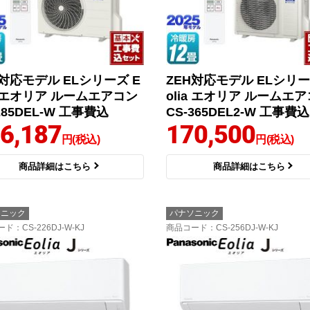
H対応モデル ELシリーズ E
ZEH対応モデル ELシリー
ia エオリア ルームエアコン
olia エオリア ルームエ
285DEL-W 工事費込
CS-365DEL2-W 工事費込
6,187
170,500
円(税込)
円(税込)
商品詳細はこちら
商品詳細はこちら
ソニック
パナソニック
ード
：CS-226DJ-W-KJ
商品コード
：CS-256DJ-W-KJ