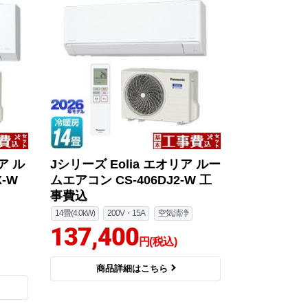
ア ル
Jシリーズ Eolia エオリア ルー
-W
ムエアコン CS-406DJ2-W 工
事費込
14畳(4.0kW)
200V・15A
空気清浄
137,400
円(税込)
商品詳細はこちら