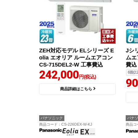
ZEH対応モデル ELシリーズ E
Jシリ
olia エオリア ルームエアコン
ムエア
CS-715DEL2-W 工事費込
費込
242,000
6畳(2.
円(税込)
90
商品詳細はこちら
パナソニック
パナ
商品コード
：CS-226DEX-W-KJ
商品コ