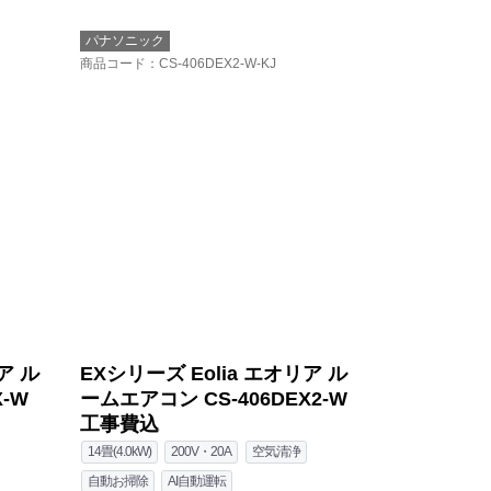
パナソニック
商品コード
：CS-406DEX2-W-KJ
ア ル
EXシリーズ Eolia エオリア ル
-W
ームエアコン CS-406DEX2-W
工事費込
14畳(4.0kW)
200V・20A
空気清浄
自動お掃除
AI自動運転