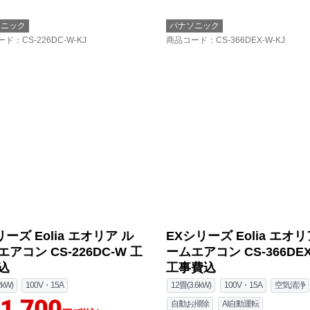
ソニック
パナソニック
ード
：CS-226DC-W-KJ
商品コード
：CS-366DEX-W-KJ
ーズ Eolia エオリア ル
EXシリーズ Eolia エオリ
アコン CS-226DC-W 工
ームエアコン CS-366DEX
込
工事費込
2kW)
100V・15A
12畳(3.6kW)
100V・15A
空気清浄
1,700
自動お掃除
AI自動運転