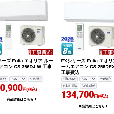
ーズ Eolia エオリア ルー
EXシリーズ Eolia エオリ
コン CS-366DJ-W 工事
ームエアコン CS-256DEX
工事費込
.6kW)
100V・15A
空気清浄
8畳(2.5kW)
100V・15A
空気清浄
0,900
自動お掃除
AI自動運転
円(税込)
134,700
円(税込)
商品詳細はこちら
商品詳細はこちら