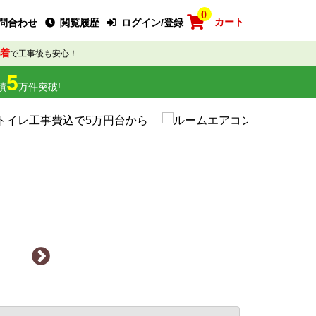
0
カート
問合わせ
閲覧履歴
ログイン/登録
着
で工事後も安心！
5
績
万件突破!