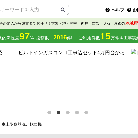
ヘルプ
お
地域密
等の購入から設置までお任せ！大阪・堺・豊中・神戸・西宮・明石・京都の
97
15
2016
倒的満足度
%! 投稿数：
件!
ご利用件数
万件＆工事実
卓上型食器洗い乾燥機