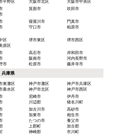
市平野区
大阪市北区
大阪市中央区
市
箕面市
吹田市
市
市
寝屋川市
門真市
市
守口市
柏原市
中区
堺市東区
堺市西区
美原区
市
高石市
岸和田市
市
阪南市
河内長野市
野市
松原市
藤井寺市
兵庫県
市東灘区
神戸市灘区
神戸市兵庫区
市垂水区
神戸市北区
神戸市西区
市
尼崎市
伊丹市
市
川辺郡
猪名川町
市
加古川市
高砂市
市
加東市
相生市
市
たつの市
養父市
郡
上郡町
加古郡
町
神崎郡
市川町