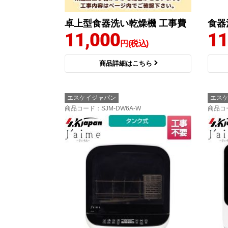
卓上型食器洗い乾燥機 工事費
食器
11,000
11
円(税込)
商品詳細はこちら
エスケイジャパン
エス
商品コード
：SJM-DW6A-W
商品コ