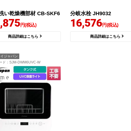
洗い乾燥機部材 CB-SKF6
分岐水栓 JH9032
,875
16,576
円(税込)
円(税込)
商品詳細はこちら
商品詳細はこちら
ケイジャパン
ード
：SJM-DWM6UVC-W