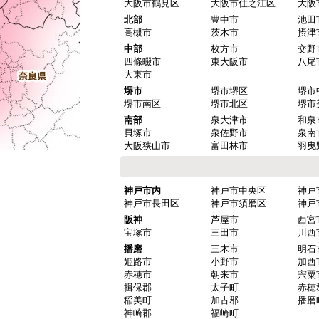
大阪市鶴見区
大阪市住之江区
大阪
北部
豊中市
池田
高槻市
茨木市
摂津
中部
枚方市
交野
四條畷市
東大阪市
八尾
大東市
堺市
堺市堺区
堺市
堺市南区
堺市北区
堺市
南部
泉大津市
和泉
貝塚市
泉佐野市
泉南
大阪狭山市
富田林市
羽曳
神戸市内
神戸市中央区
神戸
神戸市長田区
神戸市須磨区
神戸
阪神
芦屋市
西宮
宝塚市
三田市
川西
播磨
三木市
明石
姫路市
小野市
加西
赤穂市
朝来市
宍粟
揖保郡
太子町
赤穂
稲美町
加古郡
播磨
神崎郡
福崎町