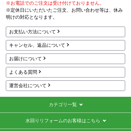
商品コード
：PD-N36-13A-KJ
商品コード
：N3GV2RVQ1-13A-KJ
スタンダードトップシ
METAL TOP メタルト
リーズ ビルトインガス
ップシリーズ ビルトイ
コンロ PD-N36-13A 工
ンコンロ N3GV2RVQ1-
事セット
13A 工事費込
55,741
3口
ホーロートップ
都市ガス
円(税込)
幅60cm
無水片面焼グリル
商品詳細はこちら
ホーローゴトク
グレー系
60,900
円(税込)
商品詳細はこちら
パロマ
パロマ
商品コード
：PD-202B-LPG-KJ
商品コード
：PD-202B-13A-KJ
コンパクト ビルトイン
コンパクト ビルトイン