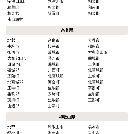
堺市北区
堺市美原区
南部
泉大津市
和泉市
高石市
岸和田市
貝塚市
泉佐野市
泉南市
阪南市
河内長野市
大阪狭山市
富田林市
羽曳野市
松原市
藤井寺市
兵庫県
神戸市内
神戸市中央区
神戸市東灘区
神戸市灘区
神戸市兵庫区
神戸市長田区
神戸市須磨区
神戸市垂水区
神戸市北区
神戸市西区
阪神
芦屋市
西宮市
尼崎市
伊丹市
宝塚市
三田市
川西市
川辺郡
猪名川町
播磨
三木市
明石市
加古川市
高砂市
姫路市
小野市
加西市
加東市
相生市
赤穂市
朝来市