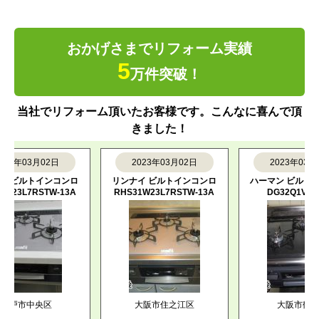
おかげさまでリフォーム実績
5
万件突破！
当社でリフォーム頂いたお客様です。こんなに喜んで頂
きました！
年03月02日
2023年03月02日
2023年03月02日
ビルトインコンロ
リンナイ ビルトインコンロ
ハーマン ビルトイン
3L7RSTW-13A
RHS31W23L7RSTW-13A
DG32Q1VQ1-13A
市中央区
大阪市住之江区
大阪市鶴見区