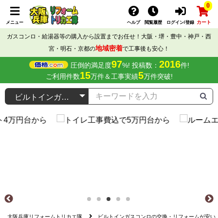
0
カート
メニュー
ヘルプ
閲覧履歴
ログイン/登録
ガスコンロ・給湯器等の購入から設置までお任せ！大阪・堺・豊中・神戸・西
地域密着
宮・明石・京都の
で工事後も安心！
97
2016
圧倒的満足度
%! 投稿数：
件!
15
5
ご利用件数
万件＆工事実績
万件突破!
大阪兵庫リフォームトリカエ隊
ビルトインガスコンロの交換・リフォームが安い