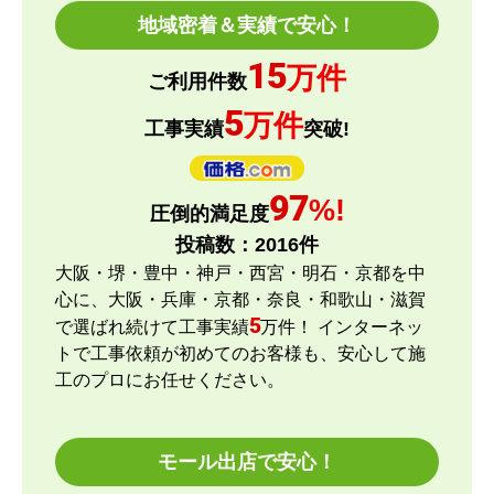
地域密着＆実績で安心！
15
万件
ご利用件数
5
万件
工事実績
突破!
97
%!
圧倒的満足度
投稿数：
2016
件
大阪・堺・豊中・神戸・西宮・明石・京都を中
心に、大阪・兵庫・京都・奈良・和歌山・滋賀
5
で選ばれ続けて工事実績
万件！ インターネッ
トで工事依頼が初めてのお客様も、安心して施
工のプロにお任せください。
モール出店で安心！