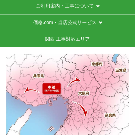
ガスコンロ PD-202B-L
ガスコンロ PD-202B-13
PG 工事セット
A 工事セット
61,500
61,500
円(税込)
円(税込)
商品詳細はこちら
商品詳細はこちら
1
2
3
4
5
...
次へ
最後へ
お買い物の際にご確認ください
インターネットでのご注文は24時間受け付けておりま
す。
※お電話でのご注文は受け付けておりません。