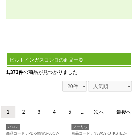
ビルトインガスコンロの商品一覧
1,373件
の商品が見つかりました
1
2
3
4
5
...
次へ
最後へ
パロマ
ノーリツ
商品コード
：PD-509WS-60CV-
商品コード
：N3WS9KJTKSTED-