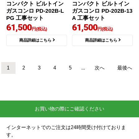
パロマ
パロマ
商品コード
：PD-509WS-75CV-
商品コード
：PKD-N36S-13A-KJ
LPG-KJ
スタンダードタイプシ
リプラ ビルトインガス
リーズ ビルトインコン
コンロ PD-509WS-75C
ロ PKD-N36S-13A 工事
V-LPG 工事セット
費込
83,700
3口
ホーロートップ
都市ガス
円(税込)
幅60cm
無水片面焼グリル
商品詳細はこちら
ホーローゴトク
グレー系
54,906
円(税込)
商品詳細はこちら
パロマ
ノーリツ