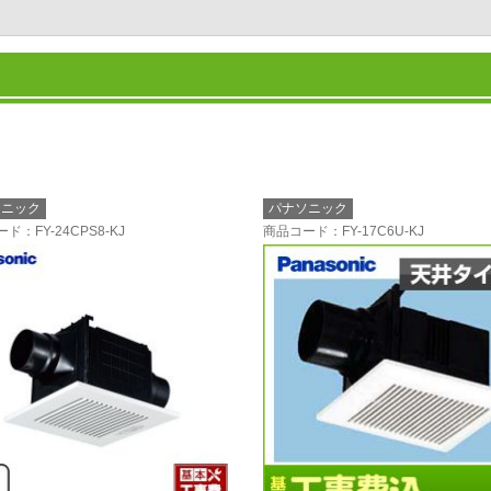
ソニック
パナソニック
ード
：FY-24CPS8-KJ
商品コード
：FY-17C6U-KJ