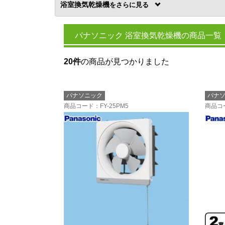
浴室換気乾燥機
を
パナソニック 浴室換気乾燥機の商品一覧
20件
の商品が見つかりました
パナソニック
パナ
商品コード
：FY-25PM5
商品コ