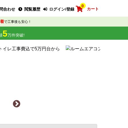
0
カート
問合わせ
閲覧履歴
ログイン/登録
着
で工事後も安心！
5
績
万件突破!