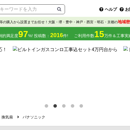
ヘルプ
お
地域密
等の購入から設置までお任せ！大阪・堺・豊中・神戸・西宮・明石・京都の
97
15
2016
倒的満足度
%! 投稿数：
件!
ご利用件数
万件＆工事実
換気扇
パナソニック