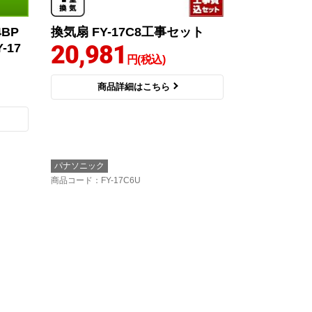
BP
換気扇 FY-17C8工事セット
20,981
-17
円(税込)
商品詳細はこちら
パナソニック
商品コード
：FY-17C6U