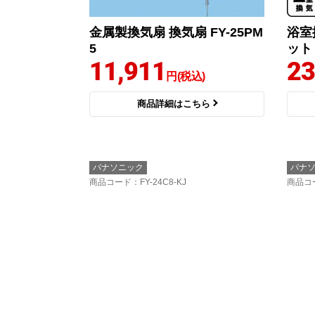
金属製換気扇 換気扇 FY-25PM
浴室
5
ット
11,911
23
円(税込)
商品詳細はこちら
パナソニック
パナ
商品コード
：FY-24C8-KJ
商品コ