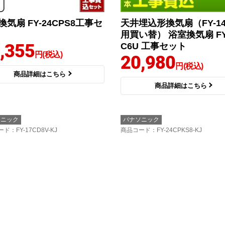
換気扇 FY-24CPS8工事セ
天井埋込形換気扇（FY-14
用買い替） 浴室換気扇 FY
,355
C6U 工事セット
円(税込)
20,980
円(税込)
商品詳細はこちら
商品詳細はこちら
ソニック
パナソニック
ード
：FY-17CD8V-KJ
商品コード
：FY-24CPKS8-KJ