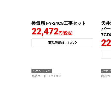
換気扇 FY-24C8工事セット
天井
22,472
バー
円(税込)
7CD
22
商品詳細はこちら
パナソニック
パナ
商品コード
：FY-17C8
商品コ