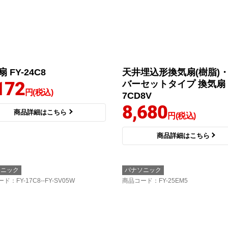
 FY-24C8
天井埋込形換気扇(樹脂)
172
バーセットタイプ 換気扇 F
円(税込)
7CD8V
8,680
商品詳細はこちら
円(税込)
商品詳細はこちら
ソニック
パナソニック
ード
：FY-17C8--FY-SV05W
商品コード
：FY-25EM5