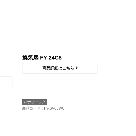
換気扇 FY-24C8
商品詳細はこちら
パナソニック
商品コード
：FY-SV05WC