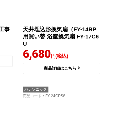
8工事
天井埋込形換気扇（FY-14BP
用買い替 浴室換気扇 FY-17C6
U
6,680
円(税込)
商品詳細はこちら
パナソニック
商品コード
：FY-24CPS8