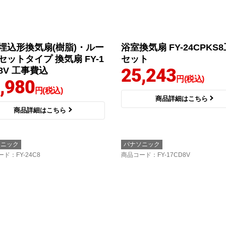
埋込形換気扇(樹脂)・ルー
浴室換気扇 FY-24CPKS
セットタイプ 換気扇 FY-1
セット
25,243
8V 工事費込
円(税込)
,980
円(税込)
商品詳細はこちら
商品詳細はこちら
ソニック
パナソニック
ード
：FY-24C8
商品コード
：FY-17CD8V