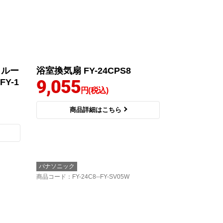
・ルー
浴室換気扇 FY-24CPS8
9,055
Y-1
円(税込)
商品詳細はこちら
パナソニック
商品コード
：FY-24C8--FY-SV05W