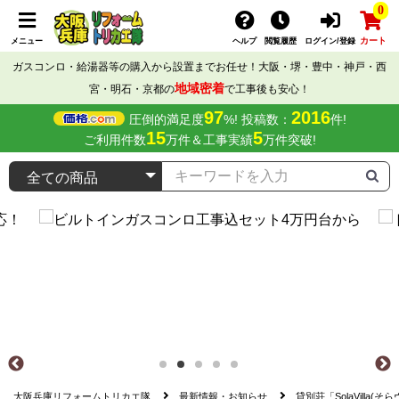
0
カート
メニュー
ヘルプ
閲覧履歴
ログイン/登録
ガスコンロ・給湯器等の購入から設置までお任せ！大阪・堺・豊中・神戸・西
地域密着
宮・明石・京都の
で工事後も安心！
97
2016
圧倒的満足度
%! 投稿数：
件!
15
5
ご利用件数
万件＆工事実績
万件突破!
大阪兵庫リフォームトリカエ隊
最新情報・お知らせ
貸別荘「SolaVilla