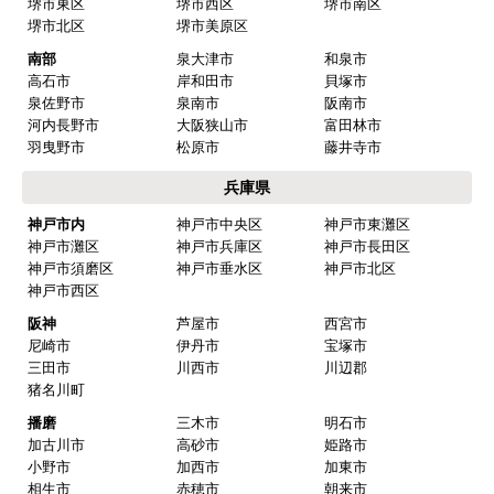
堺市東区
堺市西区
堺市南区
堺市北区
堺市美原区
南部
泉大津市
和泉市
高石市
岸和田市
貝塚市
泉佐野市
泉南市
阪南市
河内長野市
大阪狭山市
富田林市
羽曳野市
松原市
藤井寺市
兵庫県
神戸市内
神戸市中央区
神戸市東灘区
神戸市灘区
神戸市兵庫区
神戸市長田区
神戸市須磨区
神戸市垂水区
神戸市北区
神戸市西区
阪神
芦屋市
西宮市
尼崎市
伊丹市
宝塚市
三田市
川西市
川辺郡
猪名川町
播磨
三木市
明石市
加古川市
高砂市
姫路市
小野市
加西市
加東市
相生市
赤穂市
朝来市