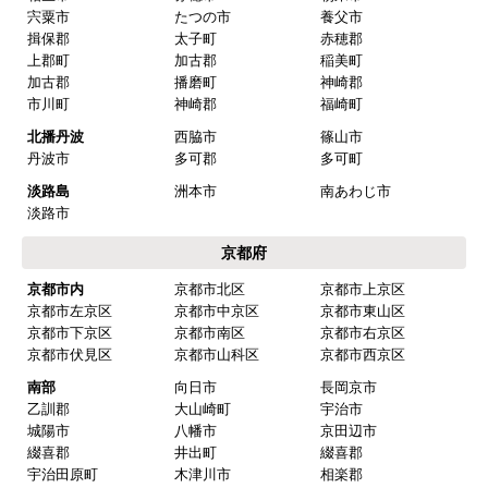
宍粟市
たつの市
養父市
揖保郡
太子町
赤穂郡
上郡町
加古郡
稲美町
加古郡
播磨町
神崎郡
市川町
神崎郡
福崎町
北播丹波
西脇市
篠山市
丹波市
多可郡
多可町
淡路島
洲本市
南あわじ市
淡路市
京都府
京都市内
京都市北区
京都市上京区
京都市左京区
京都市中京区
京都市東山区
京都市下京区
京都市南区
京都市右京区
京都市伏見区
京都市山科区
京都市西京区
南部
向日市
長岡京市
乙訓郡
大山崎町
宇治市
城陽市
八幡市
京田辺市
綴喜郡
井出町
綴喜郡
宇治田原町
木津川市
相楽郡