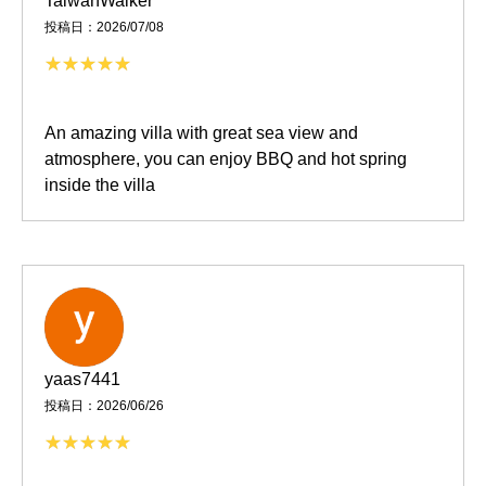
TaiwanWalker
投稿日：2026/07/08
An amazing villa with great sea view and
atmosphere, you can enjoy BBQ and hot spring
inside the villa
yaas7441
投稿日：2026/06/26