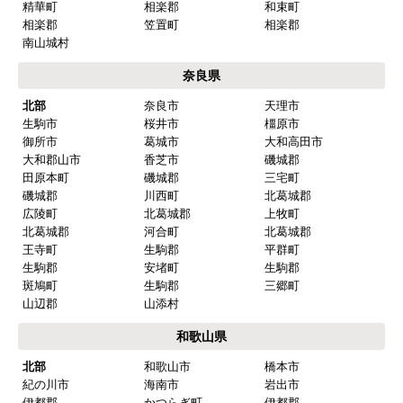
精華町
相楽郡
和束町
相楽郡
笠置町
相楽郡
南山城村
奈良県
北部
奈良市
天理市
生駒市
桜井市
橿原市
御所市
葛城市
大和高田市
大和郡山市
香芝市
磯城郡
田原本町
磯城郡
三宅町
磯城郡
川西町
北葛城郡
広陵町
北葛城郡
上牧町
北葛城郡
河合町
北葛城郡
王寺町
生駒郡
平群町
生駒郡
安堵町
生駒郡
斑鳩町
生駒郡
三郷町
山辺郡
山添村
和歌山県
北部
和歌山市
橋本市
紀の川市
海南市
岩出市
伊都郡
かつらぎ町
伊都郡