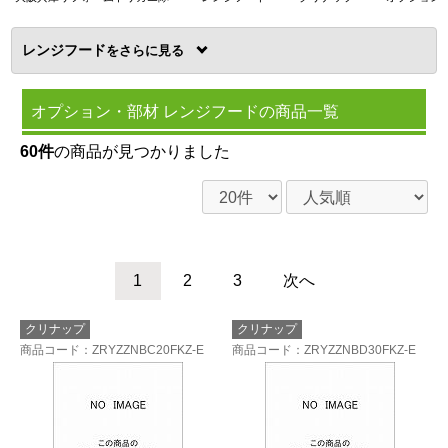
レンジフード
を
オプション・部材 レンジフードの商品一覧
60件
の商品が見つかりました
1
2
3
次へ
クリナップ
クリナップ
商品コード
：ZRYZZNBC20FKZ-E
商品コード
：ZRYZZNBD30FKZ-E