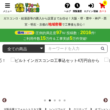
0
カート
メニュー
ヘルプ
閲覧履歴
ログイン/登録
ガスコンロ・給湯器等の購入から設置までお任せ！大阪・堺・豊中・神戸・西
地域密着
宮・明石・京都の
で工事後も安心！
97
2016
圧倒的満足度
%! 投稿数：
件!
15
5
ご利用件数
万件＆工事実績
万件突破!
大阪兵庫リフォームトリカエ隊
レンジフード
クリナップ
オプション