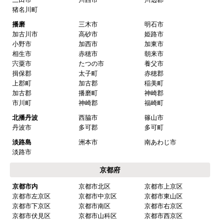
猪名川町
播磨
三木市
明石市
加古川市
高砂市
姫路市
小野市
加西市
加東市
相生市
赤穂市
朝来市
宍粟市
たつの市
養父市
揖保郡
太子町
赤穂郡
上郡町
加古郡
稲美町
加古郡
播磨町
神崎郡
市川町
神崎郡
福崎町
北播丹波
西脇市
篠山市
丹波市
多可郡
多可町
淡路島
洲本市
南あわじ市
淡路市
京都府
京都市内
京都市北区
京都市上京区
京都市左京区
京都市中京区
京都市東山区
京都市下京区
京都市南区
京都市右京区
京都市伏見区
京都市山科区
京都市西京区