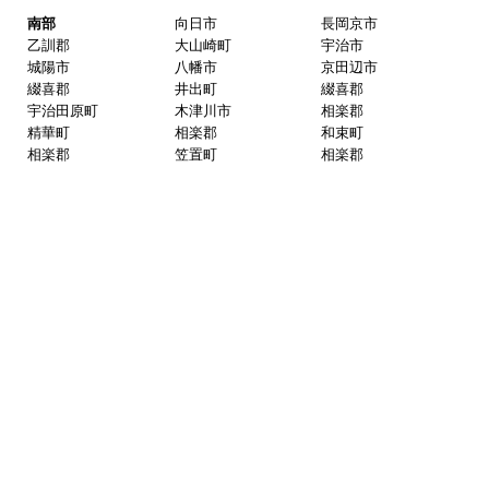
南部
向日市
長岡京市
乙訓郡
大山崎町
宇治市
城陽市
八幡市
京田辺市
綴喜郡
井出町
綴喜郡
宇治田原町
木津川市
相楽郡
精華町
相楽郡
和束町
相楽郡
笠置町
相楽郡
南山城村
奈良県
北部
奈良市
天理市
生駒市
桜井市
橿原市
御所市
葛城市
大和高田市
大和郡山市
香芝市
磯城郡
田原本町
磯城郡
三宅町
磯城郡
川西町
北葛城郡
広陵町
北葛城郡
上牧町
北葛城郡
河合町
北葛城郡
王寺町
生駒郡
平群町
生駒郡
安堵町
生駒郡
斑鳩町
生駒郡
三郷町