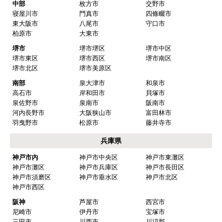
中部
枚方市
交野市
寝屋川市
門真市
四條畷市
東大阪市
八尾市
守口市
柏原市
大東市
堺市
堺市堺区
堺市中区
堺市東区
堺市西区
堺市南区
堺市北区
堺市美原区
南部
泉大津市
和泉市
高石市
岸和田市
貝塚市
泉佐野市
泉南市
阪南市
河内長野市
大阪狭山市
富田林市
羽曳野市
松原市
藤井寺市
兵庫県
神戸市内
神戸市中央区
神戸市東灘区
神戸市灘区
神戸市兵庫区
神戸市長田区
神戸市須磨区
神戸市垂水区
神戸市北区
神戸市西区
阪神
芦屋市
西宮市
尼崎市
伊丹市
宝塚市
三田市
川西市
川辺郡