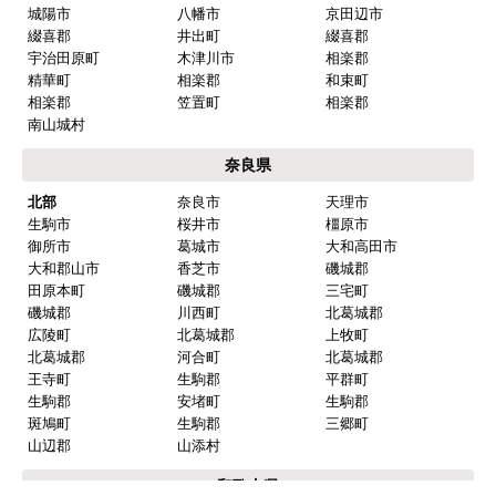
兵庫県
神戸市内
神戸市中央区
神戸市東灘区
神戸市灘区
神戸市兵庫区
神戸市長田区
神戸市須磨区
神戸市垂水区
神戸市北区
神戸市西区
阪神
芦屋市
西宮市
尼崎市
伊丹市
宝塚市
三田市
川西市
川辺郡
猪名川町
播磨
三木市
明石市
加古川市
高砂市
姫路市
小野市
加西市
加東市
相生市
赤穂市
朝来市
宍粟市
たつの市
養父市
揖保郡
太子町
赤穂郡
上郡町
加古郡
稲美町
加古郡
播磨町
神崎郡
市川町
神崎郡
福崎町
北播丹波
西脇市
篠山市