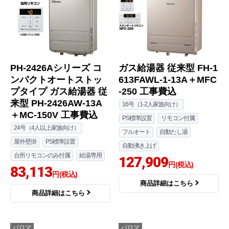
PH-2426Aシリーズ コ
ガス給湯器 従来型 FH-1
ンパクトオートストッ
613FAWL-1-13A＋MFC
プタイプ ガス給湯器 従
-250 工事費込
来型 PH-2426AW-13A
16号（1-2人家族向け）
＋MC-150V 工事費込
PS標準設置
リモコン付属
24号（4人以上家族向け）
フルオート
自動たし湯
屋外壁掛
PS標準設置
自動沸き上げ
台所リモコンのみ付属
給湯専用
127,909
円(税込)
83,113
円(税込)
商品詳細はこちら
商品詳細はこちら
パロマ
パロマ