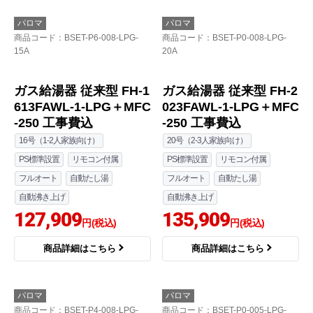
ガス給湯器 FH-1613SA
PH-2426Aシリーズ コ
W-1-LPG+MFC-250 工
ンパクトオートストッ
事費込
プタイプ ガス給湯器 従
来型 PH-2426AW-LPG
111,109
円(税込)
＋MC-150V 工事費込
商品詳細はこちら
24号（4人以上家族向け）
屋外壁掛
PS標準設置
台所リモコンのみ付属
給湯専用
78,113
円(税込)
商品詳細はこちら
パロマ
パロマ
商品コード
：BSET-P6-008-LPG-
商品コード
：BSET-P0-008-LPG-
15A
20A