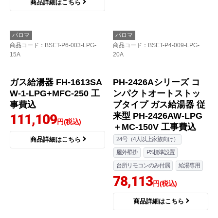
BRIGHTS ブライツ W
BRIGHTS ブライツ W
シリーズ ガス給湯器 FH
シリーズ ガス給湯器 FH
-EH2022FAWL-13A+M
-E2422FAWL-13A＋MF
FC-E236D 工事費込
C-E236D 工事セット
【省エネ】
165,618
円(税込)
162,628
円(税込)
商品詳細はこちら
商品詳細はこちら
パロマ
パロマ
商品コード
：BSET-P6-003-LPG-
商品コード
：BSET-P4-009-LPG-
15A
20A