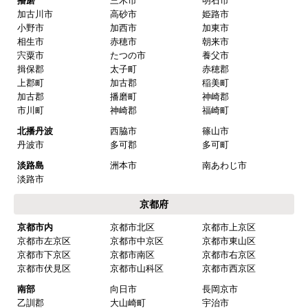
大阪市生野区
大阪市旭区
大阪市城東区
大阪市阿倍野区
大阪市住吉区
大阪市東住吉区
大阪市西成区
大阪市淀川区
大阪市鶴見区
大阪市住之江区
大阪市平野区
大阪市北区
大阪市中央区
北部
豊中市
池田市
箕面市
吹田市
高槻市
茨木市
摂津市
中部
枚方市
交野市
寝屋川市
門真市
四條畷市
東大阪市
八尾市
守口市
柏原市
大東市
堺市
堺市堺区
堺市中区
堺市東区
堺市西区
堺市南区
堺市北区
堺市美原区
南部
泉大津市
和泉市
高石市
岸和田市
貝塚市
泉佐野市
泉南市
阪南市
河内長野市
大阪狭山市
富田林市
羽曳野市
松原市
藤井寺市