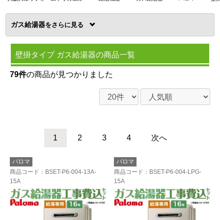
ガス給湯器
を
壁掛タイプ ガス給湯器の商品一覧
79件
の商品が見つかりました
1
2
3
4
次へ
パロマ
パロマ
商品コード
：BSET-P6-004-13A-
商品コード
：BSET-P6-004-LPG-
15A
15A