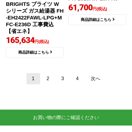
パロマ
パロマ
商品コード
：BSET-P4-008-LPG-
商品コード
：BSET-P0-005-LPG-
20A
20A
BRIGHTS ブライツ W
シリーズ ガス給湯器 FH
-EH2022FAWL-LPG+M
FC-E236D 工事費込
【省エネ】
162,628
円(税込)
商品詳細はこちら
ガス給湯器 従来型 FH-2
423FAWL-1-LPG＋MFC
-250 工事費込
24号（4人以上家族向け）
PS標準設置
リモコン付属
フルオート
自動たし湯