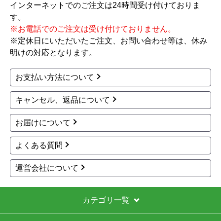
自動沸き上げ
138,751
円(税込)
商品詳細はこちら
パロマ
パロマ
商品コード
：BSET-P4-005-LPG-
商品コード
：PH-1615AW-13A-KJ
20A
PH-1615AW-13A-KJ
BRIGHTS ブライツ W
61,700
円(税込)
シリーズ ガス給湯器 FH
-EH2422FAWL-LPG+M
商品詳細はこちら
FC-E236D 工事費込
【省エネ】
165,634
円(税込)
商品詳細はこちら