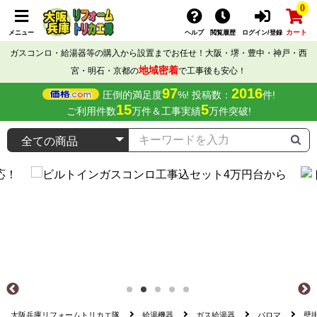
0
カート
メニュー
ヘルプ
閲覧履歴
ログイン/登録
ガスコンロ・給湯器等の購入から設置までお任せ！大阪・堺・豊中・神戸・西
地域密着
宮・明石・京都の
で工事後も安心！
97
2016
圧倒的満足度
%! 投稿数：
件!
15
5
ご利用件数
万件＆工事実績
万件突破!
大阪兵庫リフォームトリカエ隊
給湯機器
ガス給湯器
パロマ
壁