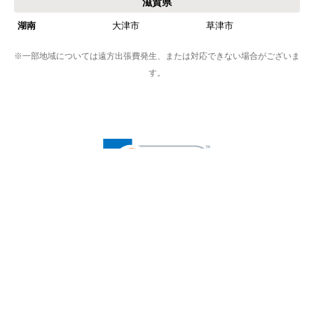
滋賀県
湖南
大津市
草津市
※一部地域については遠方出張費発生、または対応できない場合がございま
す。
※プライバシー保護のためSSL暗号化通信を採用（導入）してい
ますので、
お客様の情報の送信は安全に行っていただけます。