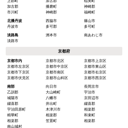
上郡町
加古郡
稲美町
加古郡
播磨町
神崎郡
市川町
神崎郡
福崎町
北播丹波
西脇市
篠山市
丹波市
多可郡
多可町
淡路島
洲本市
南あわじ市
淡路市
京都府
京都市内
京都市北区
京都市上京区
京都市左京区
京都市中京区
京都市東山区
京都市下京区
京都市南区
京都市右京区
京都市伏見区
京都市山科区
京都市西京区
南部
向日市
長岡京市
乙訓郡
大山崎町
宇治市
城陽市
八幡市
京田辺市
綴喜郡
井出町
綴喜郡
宇治田原町
木津川市
相楽郡
精華町
相楽郡
和束町
相楽郡
笠置町
相楽郡
南山城村