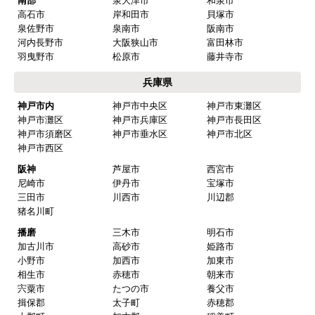
南部
泉大津市
和泉市
高石市
岸和田市
貝塚市
泉佐野市
泉南市
阪南市
河内長野市
大阪狭山市
富田林市
羽曳野市
松原市
藤井寺市
兵庫県
神戸市内
神戸市中央区
神戸市東灘区
神戸市灘区
神戸市兵庫区
神戸市長田区
神戸市須磨区
神戸市垂水区
神戸市北区
神戸市西区
阪神
芦屋市
西宮市
尼崎市
伊丹市
宝塚市
三田市
川西市
川辺郡
猪名川町
播磨
三木市
明石市
加古川市
高砂市
姫路市
小野市
加西市
加東市
相生市
赤穂市
朝来市
宍粟市
たつの市
養父市
揖保郡
太子町
赤穂郡