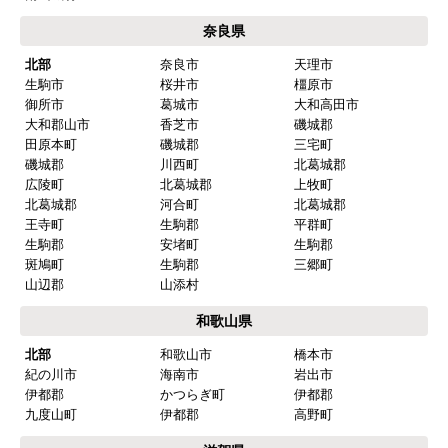
奈良県
北部
奈良市
天理市
生駒市
桜井市
橿原市
御所市
葛城市
大和高田市
大和郡山市
香芝市
磯城郡
田原本町
磯城郡
三宅町
磯城郡
川西町
北葛城郡
広陵町
北葛城郡
上牧町
北葛城郡
河合町
北葛城郡
王寺町
生駒郡
平群町
生駒郡
安堵町
生駒郡
斑鳩町
生駒郡
三郷町
山辺郡
山添村
和歌山県
北部
和歌山市
橋本市
紀の川市
海南市
岩出市
伊都郡
かつらぎ町
伊都郡
九度山町
伊都郡
高野町