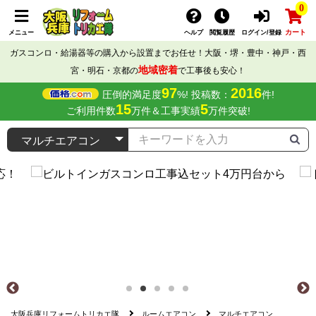
0
カート
メニュー
ヘルプ
閲覧履歴
ログイン/登録
ガスコンロ・給湯器等の購入から設置までお任せ！大阪・堺・豊中・神戸・西
地域密着
宮・明石・京都の
で工事後も安心！
97
2016
圧倒的満足度
%! 投稿数：
件!
15
5
ご利用件数
万件＆工事実績
万件突破!
大阪兵庫リフォームトリカエ隊
ルームエアコン
マルチエアコン