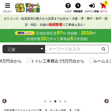
0
カート
メニュー
ヘルプ
閲覧履歴
ログイン/登録
ガスコンロ・給湯器等の購入から設置までお任せ！大阪・堺・豊中・神戸・西
地域密着
宮・明石・京都の
で工事後も安心！
97
2016
圧倒的満足度
%! 投稿数：
件!
15
5
ご利用件数
万件＆工事実績
万件突破!
大阪兵庫リフォームトリカエ隊
キッチン水栓
三栄