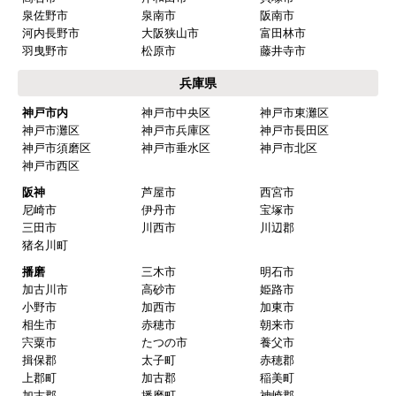
泉佐野市
泉南市
阪南市
河内長野市
大阪狭山市
富田林市
羽曳野市
松原市
藤井寺市
兵庫県
神戸市内
神戸市中央区
神戸市東灘区
神戸市灘区
神戸市兵庫区
神戸市長田区
神戸市須磨区
神戸市垂水区
神戸市北区
神戸市西区
阪神
芦屋市
西宮市
尼崎市
伊丹市
宝塚市
三田市
川西市
川辺郡
猪名川町
播磨
三木市
明石市
加古川市
高砂市
姫路市
小野市
加西市
加東市
相生市
赤穂市
朝来市
宍粟市
たつの市
養父市
揖保郡
太子町
赤穂郡
上郡町
加古郡
稲美町
加古郡
播磨町
神崎郡