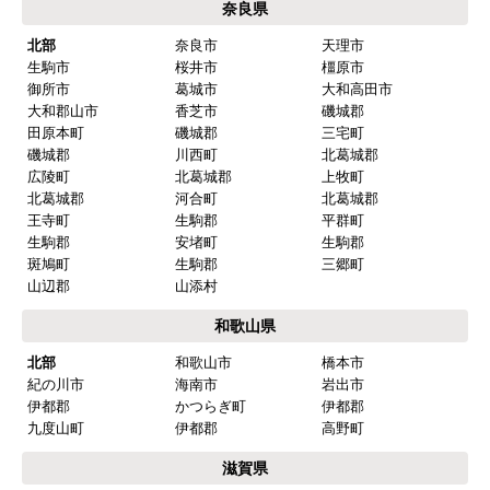
奈良県
北部
奈良市
天理市
生駒市
桜井市
橿原市
御所市
葛城市
大和高田市
大和郡山市
香芝市
磯城郡
田原本町
磯城郡
三宅町
磯城郡
川西町
北葛城郡
広陵町
北葛城郡
上牧町
北葛城郡
河合町
北葛城郡
王寺町
生駒郡
平群町
生駒郡
安堵町
生駒郡
斑鳩町
生駒郡
三郷町
山辺郡
山添村
和歌山県
北部
和歌山市
橋本市
紀の川市
海南市
岩出市
伊都郡
かつらぎ町
伊都郡
九度山町
伊都郡
高野町
滋賀県