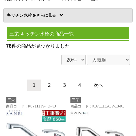
キッチン水栓
を
三栄 キッチン水栓の商品一覧
78件
の商品が見つかりました
1
2
3
4
次へ
三栄
三栄
商品コード
：K87111JV-FD-KJ
商品コード
：K87111EAJV-13-KJ