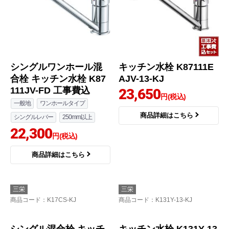
シングルワンホール混
キッチン水栓 K87111E
合栓 キッチン水栓 K87
AJV-13-KJ
111JV-FD 工事費込
23,650
円(税込)
一般地
ワンホールタイプ
商品詳細はこちら
シングルレバー
250mm以上
22,300
円(税込)
商品詳細はこちら
三栄
三栄
商品コード
：K17CS-KJ
商品コード
：K131Y-13-KJ