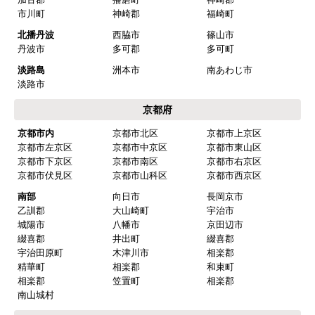
市川町
神崎郡
福崎町
北播丹波
西脇市
篠山市
丹波市
多可郡
多可町
淡路島
洲本市
南あわじ市
淡路市
京都府
京都市内
京都市北区
京都市上京区
京都市左京区
京都市中京区
京都市東山区
京都市下京区
京都市南区
京都市右京区
京都市伏見区
京都市山科区
京都市西京区
南部
向日市
長岡京市
乙訓郡
大山崎町
宇治市
城陽市
八幡市
京田辺市
綴喜郡
井出町
綴喜郡
宇治田原町
木津川市
相楽郡
精華町
相楽郡
和束町
相楽郡
笠置町
相楽郡
南山城村