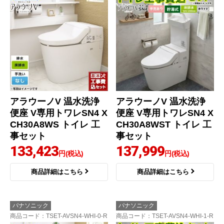
アラウーノV 温水洗浄
アラウーノV 温水洗浄
便座 V専用トワレSN4 X
便座 V専用トワレSN4 X
CH30A8WS トイレ 工
CH30A8WST トイレ 工
事セット
事セット
133,423
137,999
円(税込)
円(税込)
商品詳細はこちら
商品詳細はこちら
パナソニック
パナソニック
商品コード
：TSET-AVSN4-WHI-0-R
商品コード
：TSET-AVSN4-WHI-1-R