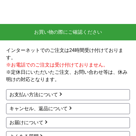
パナソニック
パナソニック
商品コード
：TSET-AS1-WHI-120
商品コード
：TSET-AUN2-WHI
アラウーノ S160シリー
全自動おそうじトイレ
ズ タイプ1K トイレ XC
アラウーノL150 タンク
H1601PWSK 工事費込
レス トイレ XCH1502W
SNK 工事セット
タンクレストイレ
壁排水120mm
227,196
壁リモコン
手洗い無
フチレス
円(税込)
節水大4.8L
汚れにくい便器
商品詳細はこちら
おしり洗浄
脱臭
自動洗浄
アプリ対応
オート開閉
164,700
円(税込)
商品詳細はこちら