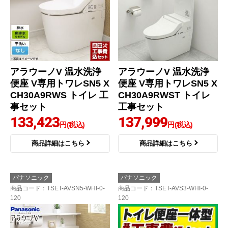
アラウーノV 温水洗浄
アラウーノV 温水洗浄
便座 V専用トワレSN5 X
便座 V専用トワレSN5 X
CH30A9RWS トイレ 工
CH30A9RWST トイレ
事セット
工事セット
133,423
137,999
円(税込)
円(税込)
商品詳細はこちら
商品詳細はこちら
パナソニック
パナソニック
商品コード
：TSET-AVSN5-WHI-0-
商品コード
：TSET-AVS3-WHI-0-
120
120