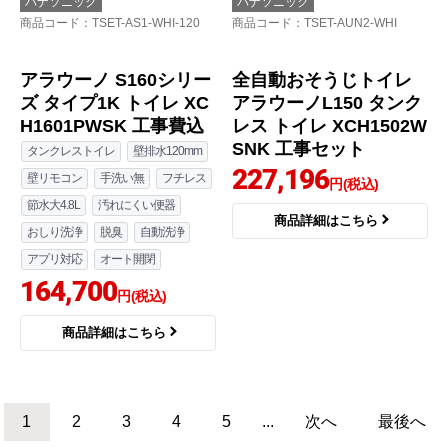
パナソニック
パナソニック
商品コード
：TSET-AVSN4-WHI-1-
商品コード
：TSET-AVS3-WHI-1-
120
120
NEWアラウーノV 温水
洗浄便座 V専用トワレ
新S3 トイレ XCH3013P
WSTK 工事費込 【省エ
ネ】
154,472
円(税込)
商品詳細はこちら
アラウーノV 温水洗浄
便座 V専用トワレSN4 X
CH30A8PWST トイレ
工事セット
147,151
円(税込)
商品詳細はこちら