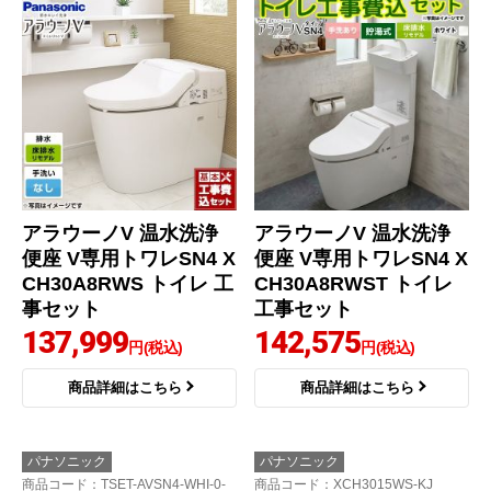
アラウーノV 温水洗浄
アラウーノV 温水洗浄
便座 V専用トワレSN4 X
便座 V専用トワレSN4 X
CH30A8RWS トイレ 工
CH30A8RWST トイレ
事セット
工事セット
137,999
142,575
円(税込)
円(税込)
商品詳細はこちら
商品詳細はこちら
パナソニック
パナソニック
商品コード
：TSET-AVSN4-WHI-0-
商品コード
：XCH3015WS-KJ