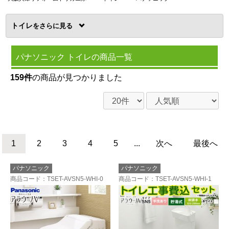
トイレ
を
パナソニック トイレの商品一覧
159件
の商品が見つかりました
1
2
3
4
5
...
次へ
最後へ
パナソニック
パナソニック
商品コード
：TSET-AVSN5-WHI-0
商品コード
：TSET-AVSN5-WHI-1