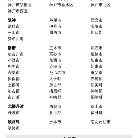
大阪市西成区
大阪市淀川区
大阪市鶴見区
大阪市住之江区
大阪市平野区
大阪市北区
大阪市中央区
北部
豊中市
池田市
箕面市
吹田市
高槻市
茨木市
摂津市
中部
枚方市
交野市
寝屋川市
門真市
四條畷市
東大阪市
八尾市
守口市
柏原市
大東市
堺市
堺市堺区
堺市中区
堺市東区
堺市西区
堺市南区
堺市北区
堺市美原区
南部
泉大津市
和泉市
高石市
岸和田市
貝塚市
泉佐野市
泉南市
阪南市
河内長野市
大阪狭山市
富田林市
羽曳野市
松原市
藤井寺市
兵庫県