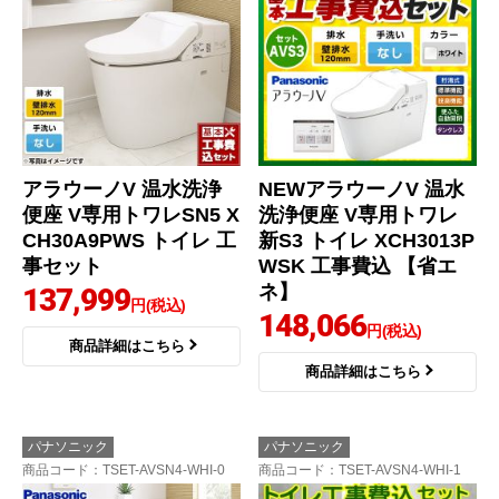
アラウーノV 温水洗浄
NEWアラウーノV 温水
便座 V専用トワレSN5 X
洗浄便座 V専用トワレ
CH30A9PWS トイレ 工
新S3 トイレ XCH3013P
事セット
WSK 工事費込 【省エ
ネ】
137,999
円(税込)
148,066
円(税込)
商品詳細はこちら
商品詳細はこちら
パナソニック
パナソニック
商品コード
：TSET-AVSN4-WHI-0
商品コード
：TSET-AVSN4-WHI-1