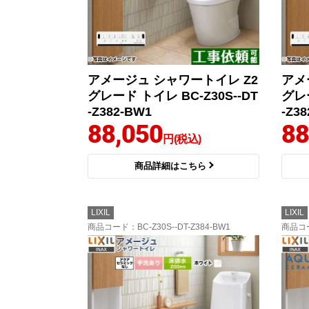
アメージュ シャワートイレ Z2
アメ
グレード トイレ BC-Z30S--DT
グレー
-Z382-BW1
-Z3
88,050
88
円(税込)
商品詳細はこちら
LIXIL
LIXIL
商品コード
：BC-Z30S--DT-Z384-BW1
商品コ