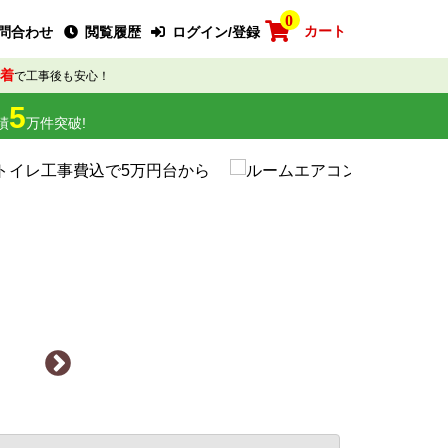
0
カート
問合わせ
閲覧履歴
ログイン/登録
着
で工事後も安心！
5
績
万件突破!