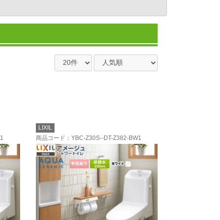
LIXIL
1
商品コード
：YBC-Z30S--DT-Z382-BW1