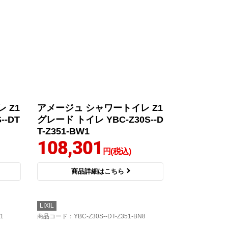
 Z1
アメージュ シャワートイレ Z1
--DT
グレード トイレ YBC-Z30S--D
T-Z351-BW1
108,301
円(税込)
商品詳細はこちら
LIXIL
1
商品コード
：YBC-Z30S--DT-Z351-BN8