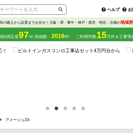
ヘルプ
お
地域密
等の購入から設置までお任せ！大阪・堺・豊中・神戸・西宮・明石・京都の
97
15
2016
倒的満足度
%! 投稿数：
件!
ご利用件数
万件＆工事実
アメージュZA