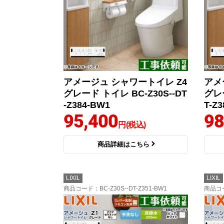
アメージュ シャワートイレ Z4
アメ
グレード トイレ BC-Z30S--DT
グレー
-Z384-BW1
T-Z
95,400
98
円(税込)
商品詳細はこちら
LIXIL
LIXIL
商品コード
：BC-Z30S--DT-Z351-BW1
商品コ