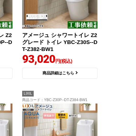
 Z2
アメージュ シャワートイレ Z2
P--D
グレード トイレ YBC-Z30S--D
T-Z382-BW1
93,020
円(税込)
商品詳細はこちら
LIXIL
商品コード
：YBC-Z30P--DT-Z384-BW1