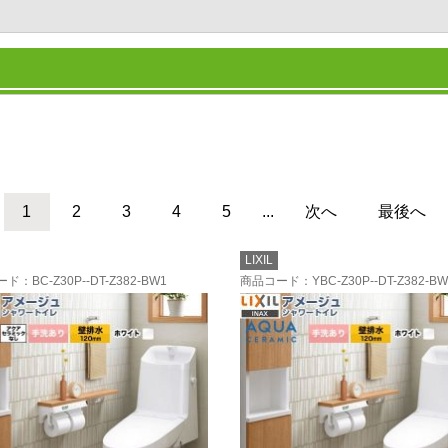
1
2
3
4
5
...
次へ
最後へ
LIXIL
ード
：BC-Z30P--DT-Z382-BW1
商品コード
：YBC-Z30P--DT-Z382-BW