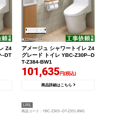
 Z4
アメージュ シャワートイレ Z4
--DT
グレード トイレ YBC-Z30P--D
T-Z384-BW1
101,635
円(税込)
商品詳細はこちら
LIXIL
商品コード
：YBC-Z30S--DT-Z351-BW1