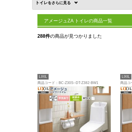
トイレ
を
アメージュZA トイレの商品一覧
288件
の商品が見つかりました
LIXIL
LIXIL
商品コード
：BC-Z30S--DT-Z382-BW1
商品コ