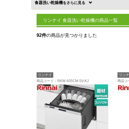
食器洗い乾燥機
を
リンナイ 食器洗い乾燥機の商品一覧
92件
の商品が見つかりました
リンナイ
リン
商品コード
：RKW-405CM-SV-KJ
商品コ