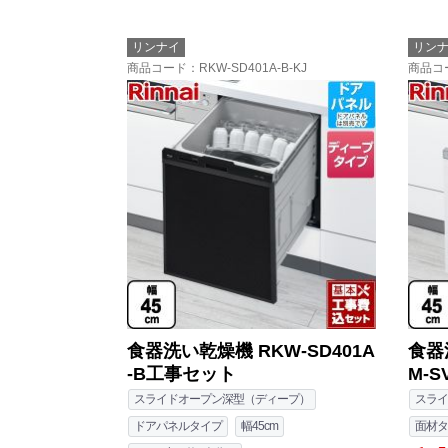
リンナイ
リン
商品コード
：RKW-SD401A-B-KJ
商品コ
食器洗い乾燥機 RKW-SD401A
食器
-B工事セット
M-
スライドオープン深型（ディープ）
スライ
ドアパネルタイプ
幅45cm
面材タ