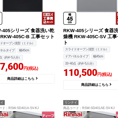
W-405シリーズ 食器洗い乾
RKW-405シリーズ 食器
RKW-405C-B 工事セット
燥機 RKW-405C-SV 工
ト
ドオープン浅型（ミドル）
スライドオープン浅型（ミドル）
ネルタイプ
幅45cm
ドアパネルタイプ
幅45cm
0点（約4~5人分）
7,600
33~40点（約4~5人分）
円(税込)
110,500
円(税込)
商品詳細はこちら
商品詳細はこちら
ナイ
リンナイ
ード
：RSW-SD401A-SV-KJ
商品コード
：RSW-SD401AE-SV-KJ