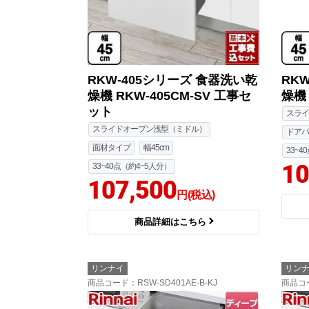
RKW-405シリーズ 食器洗い乾
RK
燥機 RKW-405CM-SV 工事セ
燥機 
ット
スライ
スライドオープン浅型（ミドル）
ドアパ
面材タイプ
幅45cm
33~4
10
33~40点（約4~5人分）
107,500
円(税込)
商品詳細はこちら
リンナイ
リン
商品コード
：RSW-SD401AE-B-KJ
商品コ