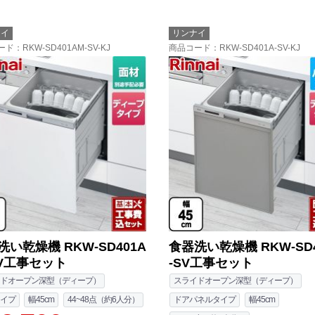
ナイ
リンナイ
ード
：RKW-SD401AM-SV-KJ
商品コード
：RKW-SD401A-SV-KJ
洗い乾燥機 RKW-SD401A
食器洗い乾燥機 RKW-SD4
SV工事セット
-SV工事セット
ドオープン深型（ディープ）
スライドオープン深型（ディープ）
イプ
幅45cm
44~48点（約6人分）
ドアパネルタイプ
幅45cm