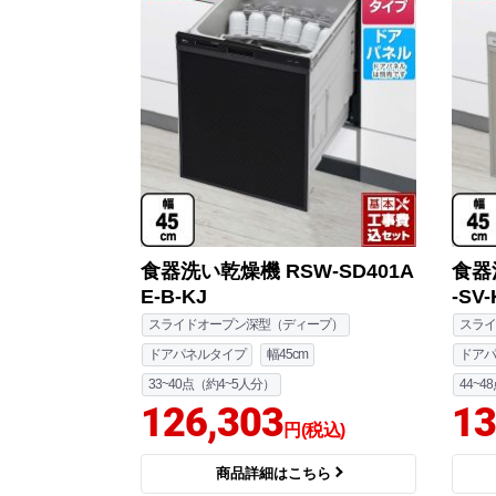
食器洗い乾燥機 RSW-SD401A
食器
E-B-KJ
-SV-
スライドオープン深型（ディープ）
スライ
ドアパネルタイプ
幅45cm
ドアパ
33~40点（約4~5人分）
44~
126,303
13
円(税込)
商品詳細はこちら