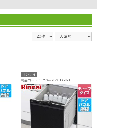
リンナイ
商品コード
：RSW-SD401A-B-KJ