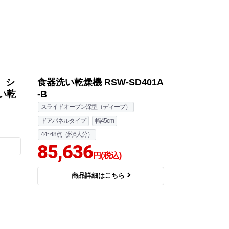
ズ シ
食器洗い乾燥機 RSW-SD401A
い乾
-B
スライドオープン深型（ディープ）
ドアパネルタイプ
幅45cm
44~48点（約6人分）
85,636
円(税込)
商品詳細はこちら