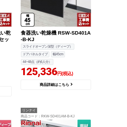
洗い乾
食器洗い乾燥機 RSW-SD401A
事セッ
-B-KJ
スライドオープン深型（ディープ）
ドアパネルタイプ
幅45cm
44~48点（約6人分）
125,336
円(税込)
商品詳細はこちら
リンナイ
商品コード
：RKW-SD401AM-B-KJ