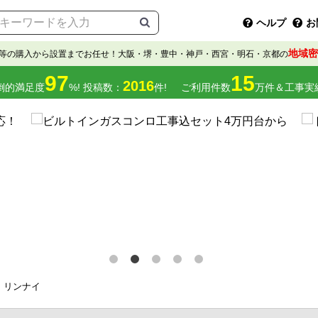
ヘルプ
お
地域密
等の購入から設置までお任せ！大阪・堺・豊中・神戸・西宮・明石・京都の
97
15
2016
倒的満足度
%! 投稿数：
件!
ご利用件数
万件＆工事実
リンナイ