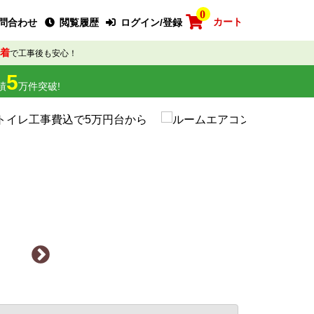
0
カート
問合わせ
閲覧履歴
ログイン/登録
着
で工事後も安心！
5
績
万件突破!