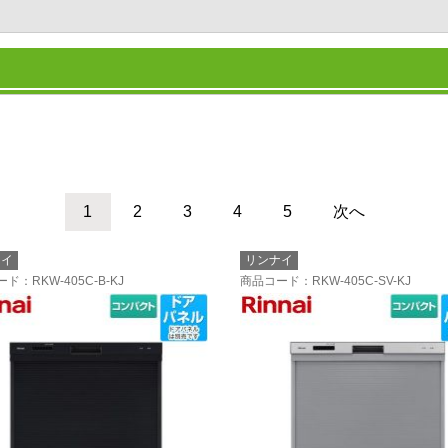
1
2
3
4
5
次へ
ナイ
リンナイ
ード
：RKW-405C-B-KJ
商品コード
：RKW-405C-SV-KJ