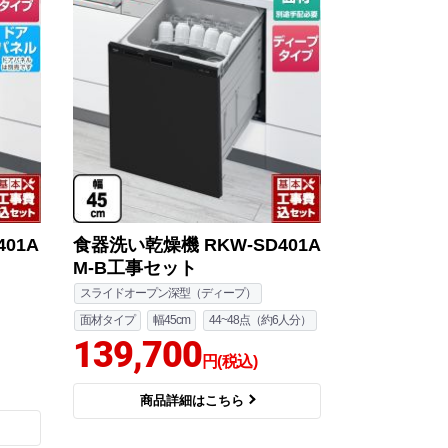
01A
食器洗い乾燥機 RKW-SD401A
M-B工事セット
スライドオープン深型（ディープ）
面材タイプ
幅45cm
44~48点（約6人分）
139,700
円(税込)
商品詳細はこちら