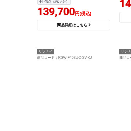
14
44~48点（約6人分）
139,700
円(税込)
商品詳細はこちら
リンナイ
リン
商品コード
：RSW-F403UC-SV-KJ
商品コ