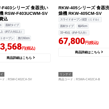
W-F403シリーズ 食器洗い
RKW-405シリーズ 食器
 RSW-F403UCWM-SV
燥機 RKW-405CM-SV
費込
スライドオープン浅型（ミドル）
m
面材タイプ
面材タイプ
幅45cm
以上（約7人分以上）
33~40点（約4~5人分）
67,800
トオープン
奥行60cm
円(税込)
3,568
円(税込)
商品詳細はこちら
商品詳細はこちら
ナイ
リンナイ
ード
：RSW-C402CA-SV
商品コード
：RSWA-C402CA-B