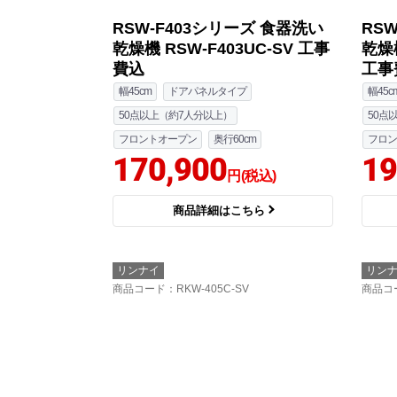
RSW-F403シリーズ 食器洗い
RS
乾燥機 RSW-F403UC-SV 工事
乾燥機
費込
工事
幅45cm
ドアパネルタイプ
幅45c
50点以上（約7人分以上）
50点
フロントオープン
奥行60cm
フロン
170,900
19
円(税込)
商品詳細はこちら
リンナイ
リン
商品コード
：RKW-405C-SV
商品コ