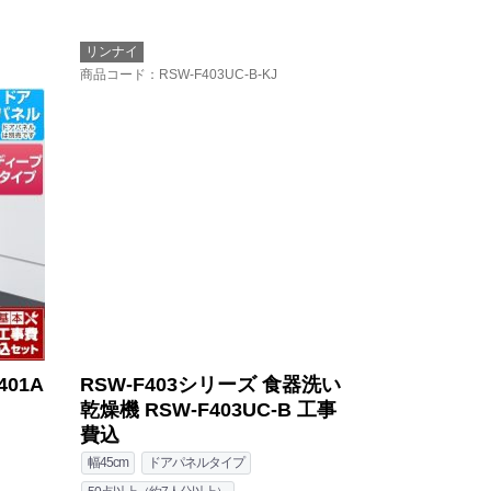
リンナイ
商品コード
：RSW-F403UC-B-KJ
01A
RSW-F403シリーズ 食器洗い
乾燥機 RSW-F403UC-B 工事
費込
幅45cm
ドアパネルタイプ