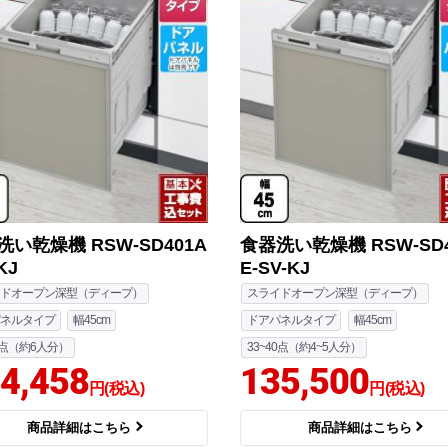
洗い乾燥機 RSW-SD401A
食器洗い乾燥機 RSW-SD4
KJ
E-SV-KJ
ドオープン深型（ディープ）
スライドオープン深型（ディープ）
ネルタイプ
幅45cm
ドアパネルタイプ
幅45cm
48点（約6人分）
33~40点（約4~5人分）
4,458
135,500
円(税込)
円(税込)
商品詳細はこちら
商品詳細はこちら