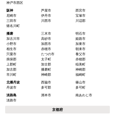
神戸市西区
阪神
芦屋市
西宮市
尼崎市
伊丹市
宝塚市
三田市
川西市
川辺郡
猪名川町
播磨
三木市
明石市
加古川市
高砂市
姫路市
小野市
加西市
加東市
相生市
赤穂市
朝来市
宍粟市
たつの市
養父市
揖保郡
太子町
赤穂郡
上郡町
加古郡
稲美町
加古郡
播磨町
神崎郡
市川町
神崎郡
福崎町
北播丹波
西脇市
篠山市
丹波市
多可郡
多可町
淡路島
洲本市
南あわじ市
淡路市
京都府