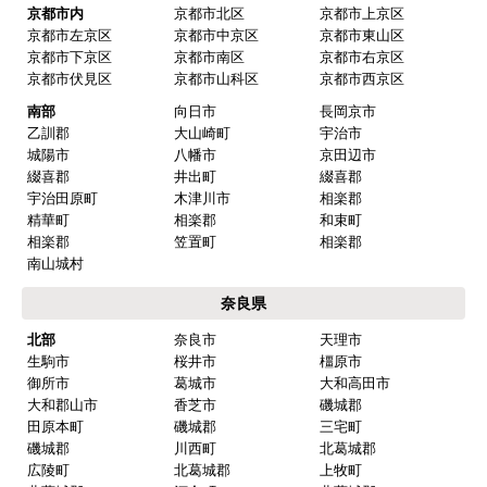
京都市内
京都市北区
京都市上京区
京都市左京区
京都市中京区
京都市東山区
京都市下京区
京都市南区
京都市右京区
京都市伏見区
京都市山科区
京都市西京区
南部
向日市
長岡京市
乙訓郡
大山崎町
宇治市
城陽市
八幡市
京田辺市
綴喜郡
井出町
綴喜郡
宇治田原町
木津川市
相楽郡
精華町
相楽郡
和束町
相楽郡
笠置町
相楽郡
南山城村
奈良県
北部
奈良市
天理市
生駒市
桜井市
橿原市
御所市
葛城市
大和高田市
大和郡山市
香芝市
磯城郡
田原本町
磯城郡
三宅町
磯城郡
川西町
北葛城郡
広陵町
北葛城郡
上牧町