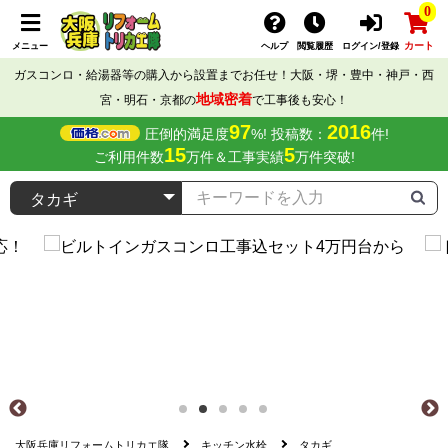
0
カート
メニュー
ヘルプ
閲覧履歴
ログイン/登録
ガスコンロ・給湯器等の購入から設置までお任せ！大阪・堺・豊中・神戸・西
地域密着
宮・明石・京都の
で工事後も安心！
97
2016
圧倒的満足度
%! 投稿数：
件!
15
5
ご利用件数
万件＆工事実績
万件突破!
大阪兵庫リフォームトリカエ隊
キッチン水栓
タカギ