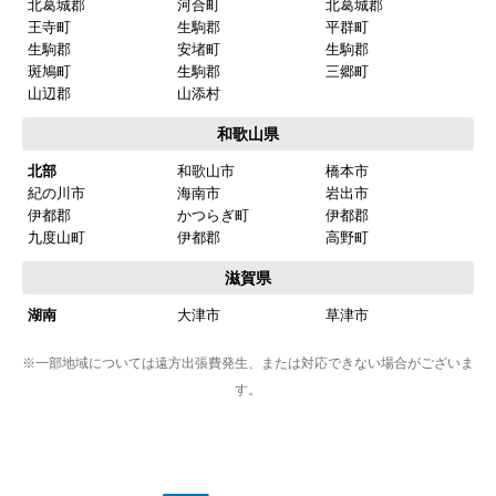
北葛城郡
河合町
北葛城郡
王寺町
生駒郡
平群町
生駒郡
安堵町
生駒郡
斑鳩町
生駒郡
三郷町
山辺郡
山添村
和歌山県
北部
和歌山市
橋本市
紀の川市
海南市
岩出市
伊都郡
かつらぎ町
伊都郡
九度山町
伊都郡
高野町
滋賀県
湖南
大津市
草津市
※一部地域については遠方出張費発生、または対応できない場合がございま
す。