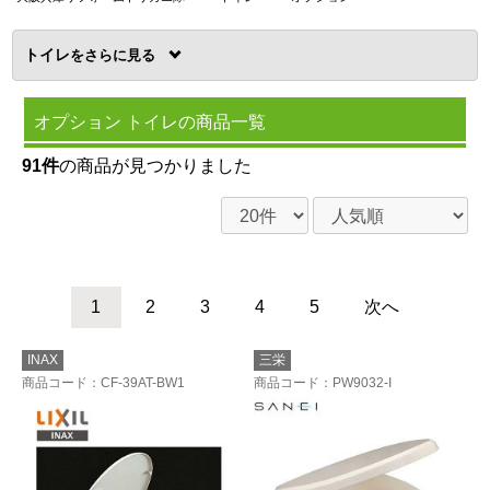
トイレ
を
オプション トイレの商品一覧
91件
の商品が見つかりました
1
2
3
4
5
次へ
INAX
三栄
商品コード
：CF-39AT-BW1
商品コード
：PW9032-I