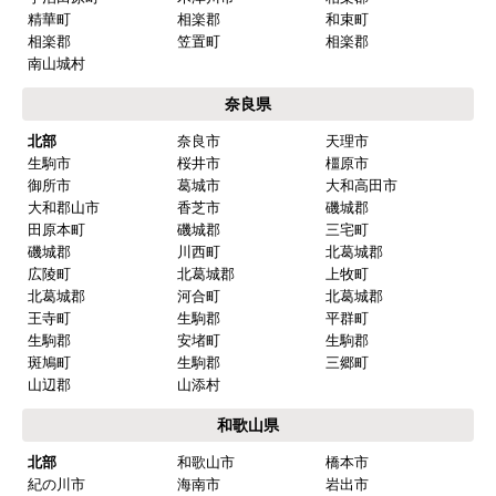
京都市左京区
京都市中京区
京都市東山区
京都市下京区
京都市南区
京都市右京区
京都市伏見区
京都市山科区
京都市西京区
南部
向日市
長岡京市
乙訓郡
大山崎町
宇治市
城陽市
八幡市
京田辺市
綴喜郡
井出町
綴喜郡
宇治田原町
木津川市
相楽郡
精華町
相楽郡
和束町
相楽郡
笠置町
相楽郡
南山城村
奈良県
北部
奈良市
天理市
生駒市
桜井市
橿原市
御所市
葛城市
大和高田市
大和郡山市
香芝市
磯城郡
田原本町
磯城郡
三宅町
磯城郡
川西町
北葛城郡
広陵町
北葛城郡
上牧町
北葛城郡
河合町
北葛城郡