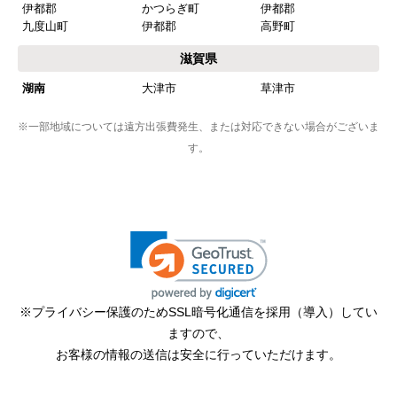
王寺町
生駒郡
平群町
生駒郡
安堵町
生駒郡
斑鳩町
生駒郡
三郷町
山辺郡
山添村
和歌山県
北部
和歌山市
橋本市
紀の川市
海南市
岩出市
伊都郡
かつらぎ町
伊都郡
九度山町
伊都郡
高野町
滋賀県
湖南
大津市
草津市
※一部地域については遠方出張費発生、または対応できない場合がございま
す。