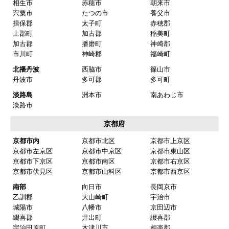
阪神
芦屋市
西宮市
尼崎市
伊丹市
宝塚市
三田市
川西市
川辺郡
猪名川町
播磨
三木市
明石市
加古川市
高砂市
姫路市
小野市
加西市
加東市
相生市
赤穂市
朝来市
宍粟市
たつの市
養父市
揖保郡
太子町
赤穂郡
上郡町
加古郡
稲美町
加古郡
播磨町
神崎郡
市川町
神崎郡
福崎町
北播丹波
西脇市
篠山市
丹波市
多可郡
多可町
淡路島
洲本市
南あわじ市
淡路市
京都府
京都市内
京都市北区
京都市上京区