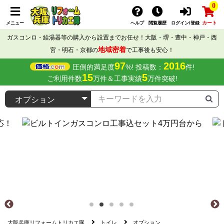
0
カート
メニュー
ヘルプ
閲覧履歴
ログイン/登録
ガスコンロ・給湯器等の購入から設置までお任せ！大阪・堺・豊中・神戸・西
地域密着
宮・明石・京都の
で工事後も安心！
97
2016
圧倒的満足度
%! 投稿数：
件!
15
5
ご利用件数
万件＆工事実績
万件突破!
大阪兵庫リフォームトリカエ隊
トイレ
オプション