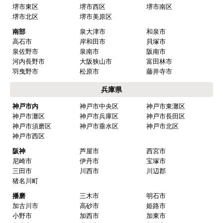
北部
豊中市
池田市
箕面市
吹田市
高槻市
茨木市
摂津市
中部
枚方市
交野市
寝屋川市
門真市
四條畷市
東大阪市
八尾市
守口市
柏原市
大東市
堺市
堺市堺区
堺市中区
堺市東区
堺市西区
堺市南区
堺市北区
堺市美原区
南部
泉大津市
和泉市
高石市
岸和田市
貝塚市
泉佐野市
泉南市
阪南市
河内長野市
大阪狭山市
富田林市
羽曳野市
松原市
藤井寺市
兵庫県
神戸市内
神戸市中央区
神戸市東灘区
神戸市灘区
神戸市兵庫区
神戸市長田区
神戸市須磨区
神戸市垂水区
神戸市北区
神戸市西区