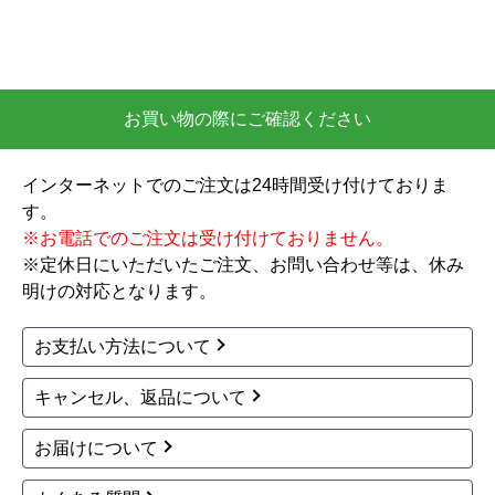
欲しい商品をスムーズに注文できましたか？
はい
ショップからの連絡や対応は適切でしたか？
お買い物の際にご確認ください
はい
予定の期日までに商品が届きましたか？
インターネットでのご注文は24時間受け付けておりま
はい
す。
商品の梱包は必要十分なものでしたか？
※お電話でのご注文は受け付けておりません。
はい
※定休日にいただいたご注文、お問い合わせ等は、休み
またこのショップを利用したいですか？
明けの対応となります。
はい
お支払い方法について
【注文商品】給湯器 【注文時期】2026
キャンセル、返品について
年03月頃
【このショップを選んだ理由は？】
お届けについて
ガス給湯器の本体＋工事込みの価格が他店より安か