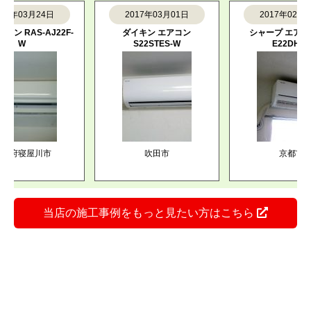
03月24日
2017年03月01日
2017年02月02日
RAS-AJ22F-
ダイキン エアコン
シャープ エアコン AY
W
S22STES-W
E22DH-W
寝屋川市
吹田市
京都市
当店の施工事例をもっと見たい方はこちら