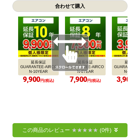
合わせて購入
延長保証
延長保証
延長保証
GUARANTEE-AIRCO
GUARANTEE-AIRCO
GUARANTEE-
N-10YEAR
N-8YEAR
N-5YEA
9,900
7,900
3,900
円(税込)
円(税込)
円(
この商品のレビュー
(0件)