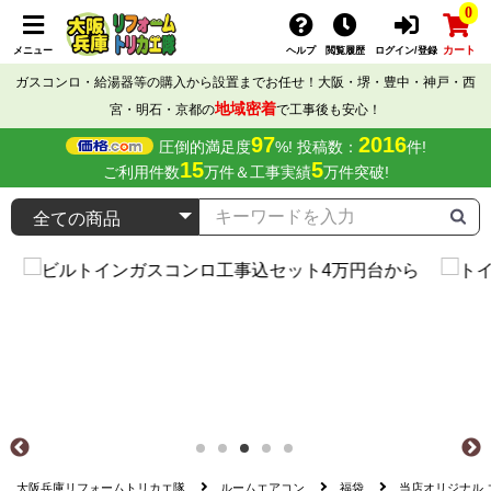
0
カート
メニュー
ヘルプ
閲覧履歴
ログイン/登録
ガスコンロ・給湯器等の購入から設置までお任せ！大阪・堺・豊中・神戸・西
地域密着
宮・明石・京都の
で工事後も安心！
97
2016
圧倒的満足度
%! 投稿数：
件!
15
5
ご利用件数
万件＆工事実績
万件突破!
大阪兵庫リフォームトリカエ隊
ルームエアコン
福袋
当店オリジナル エア