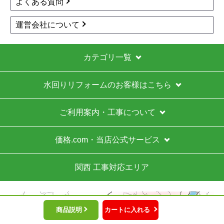
よくある質問
ったため。
運営会社について
【注文からどのくらいで届きましたか？】
給湯器本体は注文から17日後に到着し、工事はその
2日後でした。
カテゴリ一覧
【その他感想・コメント】
水回りリフォームのお客様はこちら
工事まで少し待ちましたが、価格を重視する方には
かなりお得だと思います。余裕を持って待てる方に
はおすすめです。
ご利用案内・工事について
価格.com・当店公式サービス
Ikuma2555
さん
2026年5月21日 14:47
関西 工事対応エリア
欲しい商品をスムーズに注文できましたか？
はい
ショップからの連絡や対応は適切でしたか？
商品説明
カートに入れる
はい