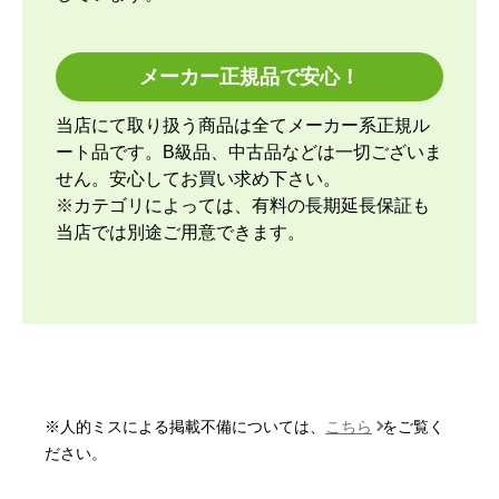
【その他感想・コメント】
取付当日の午前中に1回、取付開始時間前に1回工事
メーカー正規品で安心！
スタッフさんから連絡して頂きました。取付け開始
前にも丁寧な説明があり、取付けている最中も細か
当店にて取り扱う商品は全てメーカー系正規ル
い箇所まで確認をしながら進めてくれて、古いエア
ート品です。B級品、中古品などは一切ございま
コンの取外しと回収に関しても資料を見せながら説
せん。安心してお買い求め下さい。
明して貰ったので納得できました。良いスタッフさ
※カテゴリによっては、有料の長期延長保証も
んに来て貰ったと思っています。エアコンなのでし
当店では別途ご用意できます。
ばらく取り換える事はないですが、次にエアコンを
変えるならまた頼みたいと思います。今回商品代引
きで決済したのですが、先に本体と室外機が到着
し、後から工事スタッフさんが取付けに来るので、
取付日時によってはしばらく家に置いておく事にな
ると考えておいた方が良いと思います。
※人的ミスによる掲載不備については、
こちら
をご覧く
いもっち8
さん
ださい。
2026年5月25日 19:44