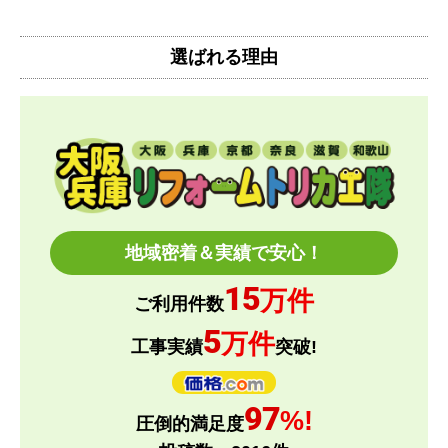
【注文からどのくらいで届きましたか？】
注文(入金)してから10日後にお届け、その後、工事
選ばれる理由
費を日程調整させてもらいました。
注文から3週間くらいで設置まで終わりました。
【その他感想・コメント】
工事日の都合が悪くなったためリスケをお願いした
ところ
快く対応していただきました。やりとりもスムーズ
でした。
地域密着＆実績で安心！
15
万件
とどーーん
さん
ご利用件数
2026年6月15日 21:05
5
万件
工事実績
突破!
欲しい商品をスムーズに注文できましたか？
はい
97
%!
圧倒的満足度
ショップからの連絡や対応は適切でしたか？