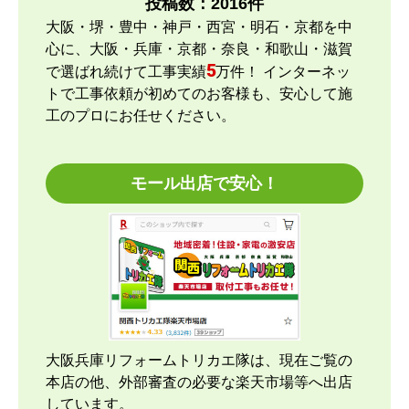
投稿数：
2016
件
はい
大阪・堺・豊中・神戸・西宮・明石・京都を中
予定の期日までに商品が届きましたか？
心に、大阪・兵庫・京都・奈良・和歌山・滋賀
はい
5
で選ばれ続けて工事実績
万件！ インターネッ
商品の梱包は必要十分なものでしたか？
トで工事依頼が初めてのお客様も、安心して施
はい
工のプロにお任せください。
またこのショップを利用したいですか？
はい
モール出店で安心！
【注文商品】エアコン・クーラー 【注文
時期】2026年04月頃
【このショップを選んだ理由は？運営会社が割と近
くにあり、金額と価格.comの評価で決めました。
【注文からどのくらいで届きましたか？】
大阪兵庫リフォームトリカエ隊は、現在ご覧の
約2週間ですが、取付もお願いしたのでこの位の納
本店の他、外部審査の必要な楽天市場等へ出店
期になりました。
しています。