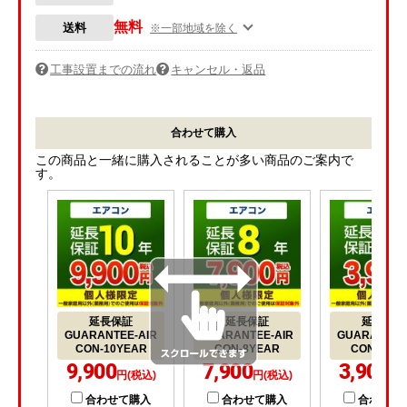
無料
送料
※一部地域を除く
工事設置までの流れ
キャンセル・返品
合わせて購入
この商品と一緒に購入されることが多い商品のご案内で
す。
延長保証
延長保証
延長保証
GUARANTEE-AIR
GUARANTEE-AIR
GUARANTEE
CON-10YEAR
CON-8YEAR
CON-5YE
9,900
7,900
3,900
円(税込)
円(税込)
円(
合わせて購入
合わせて購入
合わせて