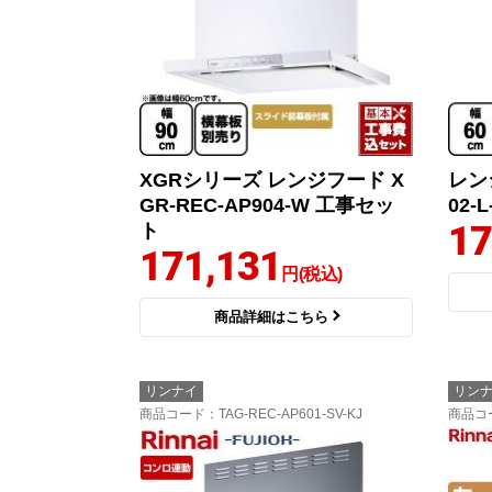
XGRシリーズ レンジフード X
レンジ
GR-REC-AP904-W 工事セッ
02-L
17
ト
171,131
円(税込)
商品詳細はこちら
リンナイ
リン
商品コード
：TAG-REC-AP601-SV-KJ
商品コ