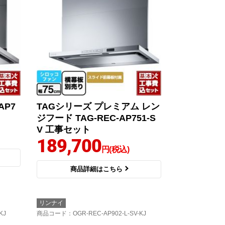
AP7
TAGシリーズ プレミアム レン
ジフード TAG-REC-AP751-S
V 工事セット
189,700
円(税込)
商品詳細はこちら
リンナイ
KJ
商品コード
：OGR-REC-AP902-L-SV-KJ