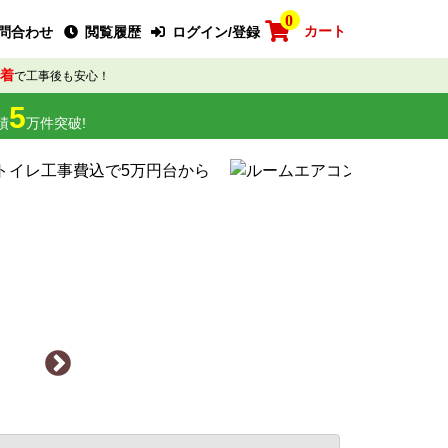
0
カート
問合わせ
閲覧履歴
ログイン/登録
着
で工事後も安心！
5
績
万件突破!