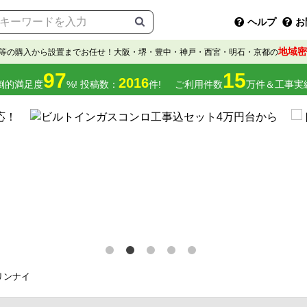
ヘルプ
お
地域密
等の購入から設置までお任せ！大阪・堺・豊中・神戸・西宮・明石・京都の
97
15
2016
倒的満足度
%! 投稿数：
件!
ご利用件数
万件＆工事実
リンナイ