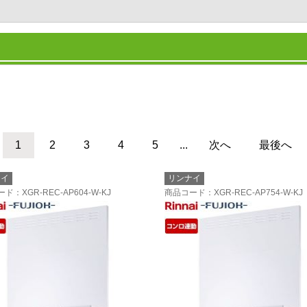
1
2
3
4
5
...
次へ
最後へ
ナイ
リンナイ
ード
：XGR-REC-AP604-W-KJ
商品コード
：XGR-REC-AP754-W-KJ