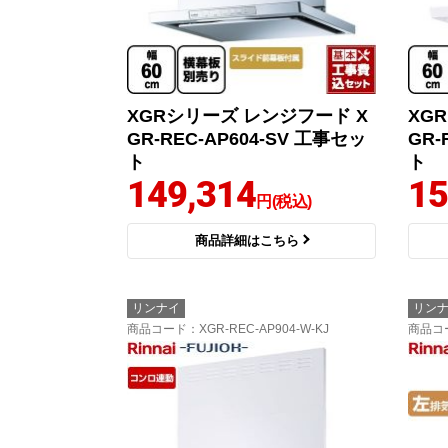
XGRシリーズ レンジフード X
XG
GR-REC-AP604-SV 工事セッ
GR-
ト
ト
149,314
15
円(税込)
商品詳細はこちら
リンナイ
リン
商品コード
：XGR-REC-AP904-W-KJ
商品コ