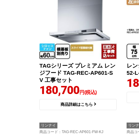
TAGシリーズ プレミアム レン
レンジ
ジフード TAG-REC-AP601-S
52-L
18
V 工事セット
180,700
円(税込)
商品詳細はこちら
リンナイ
リン
商品コード
：TAG-REC-AP601-FW-KJ
商品コ