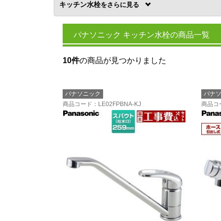
キッチン水栓
を
パナソニック キッチン水栓の商品一覧
10件
の商品が見つかりました
パナソニック
パナ
商品コード
：LE02FPBNA-KJ
商品コ