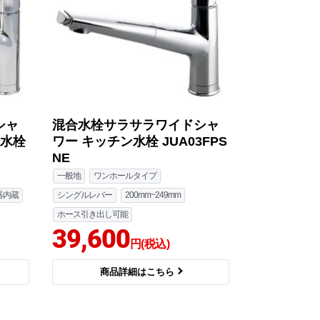
シャ
混合水栓サラサラワイドシャ
ン水栓
ワー キッチン水栓 JUA03FPS
NE
一般地
ワンホールタイプ
器内蔵
シングルレバー
200mm~249mm
ホース引き出し可能
39,600
円(税込)
商品詳細はこちら