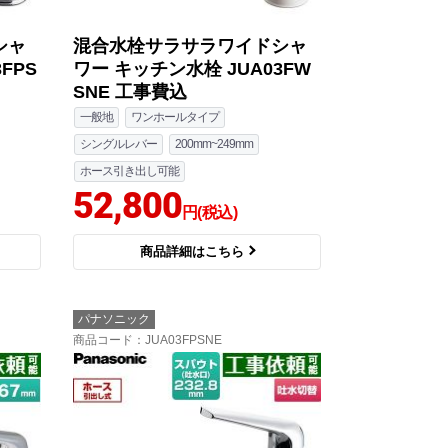
シャ
混合水栓サラサラワイドシャ
FPS
ワー キッチン水栓 JUA03FW
SNE 工事費込
一般地
ワンホールタイプ
シングルレバー
200mm~249mm
ホース引き出し可能
52,800
円(税込)
商品詳細はこちら
パナソニック
商品コード
：JUA03FPSNE