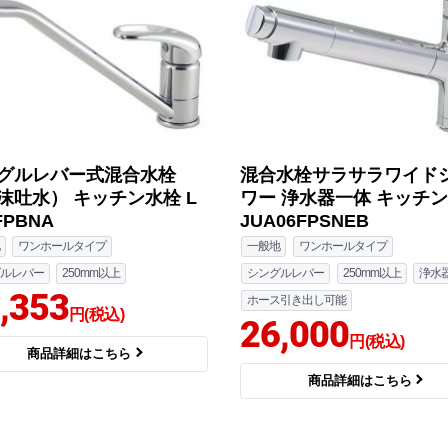
グルレバー式混合水栓
混合水栓サラサラワイド
沫吐水） キッチン水栓 L
ワー 浄水器一体 キッチ
FPBNA
JUA06FPSNEB
ワンホールタイプ
一般地
ワンホールタイプ
ルレバー
250mm以上
シングルレバー
250mm以上
浄水
,353
ホース引き出し可能
円(税込)
26,000
円(税込)
商品詳細はこちら
商品詳細はこちら