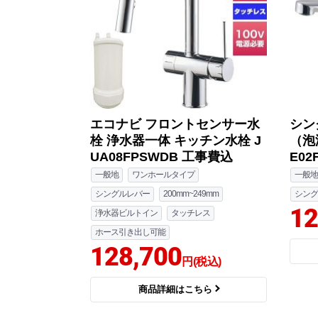
エコナビ フロントセンサー水
シン
栓 浄水器一体 キッチン水栓 J
（泡
UA08FPSWDB 工事費込
E02
一般地
ワンホールタイプ
一般地
シングルレバー
200mm~249mm
シング
12
浄水器ビルトイン
タッチレス
ホース引き出し可能
128,700
円(税込)
商品詳細はこちら