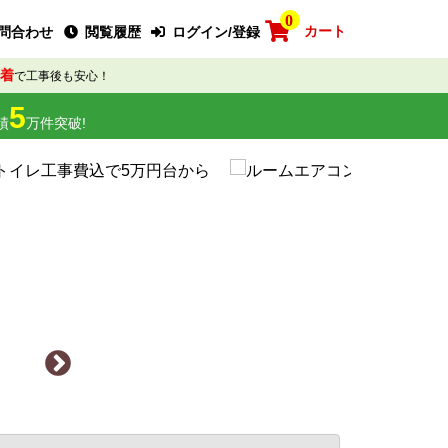
0
カート
問合わせ
閲覧履歴
ログイン/登録
着
で工事後も安心！
5
績
万件突破!