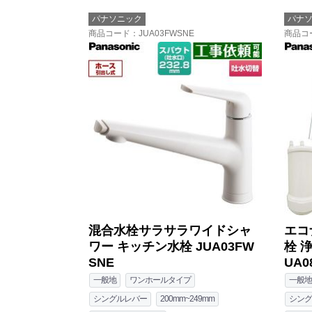
パナソニック
パナ
商品コード
：JUA03FWSNE
商品コ
混合水栓サラサラワイドシャ
エコ
ワー キッチン水栓 JUA03FW
栓 
SNE
UA0
一般地
ワンホールタイプ
一般地
シングルレバー
200mm~249mm
シング