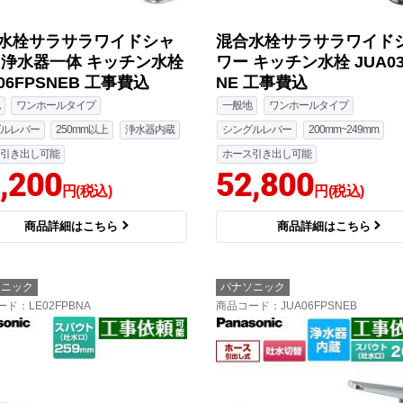
水栓サラサラワイドシャ
混合水栓サラサラワイド
 浄水器一体 キッチン水栓
ワー キッチン水栓 JUA03
06FPSNEB 工事費込
NE 工事費込
ワンホールタイプ
一般地
ワンホールタイプ
ルレバー
250mm以上
浄水器内蔵
シングルレバー
200mm~249mm
引き出し可能
ホース引き出し可能
,200
52,800
円(税込)
円(税込)
商品詳細はこちら
商品詳細はこちら
ソニック
パナソニック
ード
：LE02FPBNA
商品コード
：JUA06FPSNEB