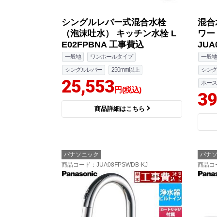
シングルレバー式混合水栓
混合
（泡沫吐水） キッチン水栓 L
ワー
E02FPBNA 工事費込
JUA
一般地
ワンホールタイプ
一般地
シングルレバー
250mm以上
シング
25,553
ホース
円(税込)
39
商品詳細はこちら
パナソニック
パナ
商品コード
：JUA08FPSWDB-KJ
商品コ