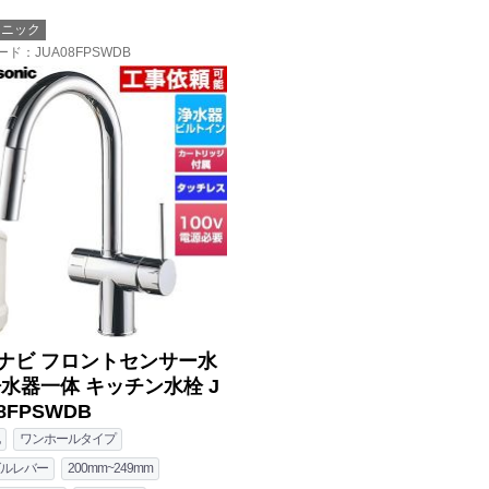
ソニック
ード
：JUA08FPSWDB
ナビ フロントセンサー水
浄水器一体 キッチン水栓 J
8FPSWDB
ワンホールタイプ
ルレバー
200mm~249mm