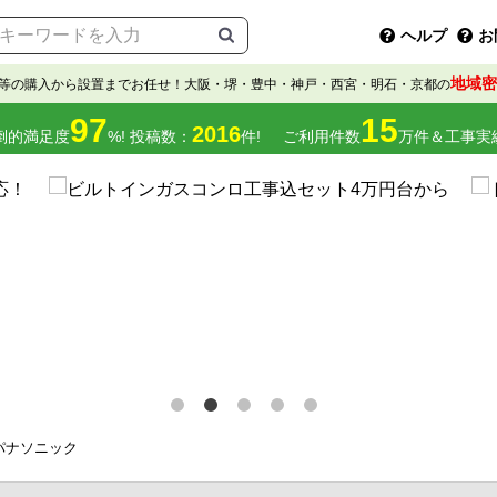
ヘルプ
お
地域密
等の購入から設置までお任せ！大阪・堺・豊中・神戸・西宮・明石・京都の
97
15
2016
倒的満足度
%! 投稿数：
件!
ご利用件数
万件＆工事実
パナソニック