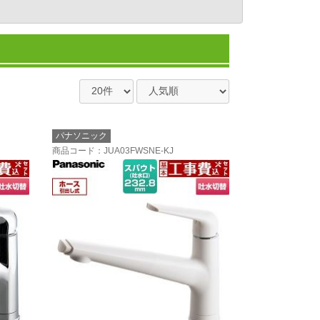
パナソニック
商品コード
：JUA03FWSNE-KJ