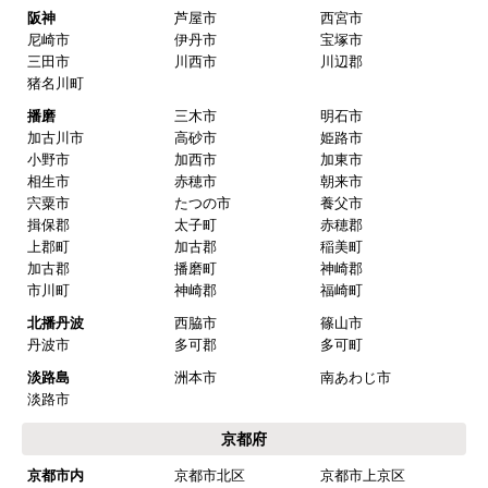
阪神
芦屋市
西宮市
尼崎市
伊丹市
宝塚市
三田市
川西市
川辺郡
猪名川町
播磨
三木市
明石市
加古川市
高砂市
姫路市
小野市
加西市
加東市
相生市
赤穂市
朝来市
宍粟市
たつの市
養父市
揖保郡
太子町
赤穂郡
上郡町
加古郡
稲美町
加古郡
播磨町
神崎郡
市川町
神崎郡
福崎町
北播丹波
西脇市
篠山市
丹波市
多可郡
多可町
淡路島
洲本市
南あわじ市
淡路市
京都府
京都市内
京都市北区
京都市上京区