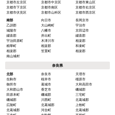
京都市左京区
京都市中京区
京都市東山区
京都市下京区
京都市南区
京都市右京区
京都市伏見区
京都市山科区
京都市西京区
南部
向日市
長岡京市
乙訓郡
大山崎町
宇治市
城陽市
八幡市
京田辺市
綴喜郡
井出町
綴喜郡
宇治田原町
木津川市
相楽郡
精華町
相楽郡
和束町
相楽郡
笠置町
相楽郡
南山城村
奈良県
北部
奈良市
天理市
生駒市
桜井市
橿原市
御所市
葛城市
大和高田市
大和郡山市
香芝市
磯城郡
田原本町
磯城郡
三宅町
磯城郡
川西町
北葛城郡
広陵町
北葛城郡
上牧町
北葛城郡
河合町
北葛城郡