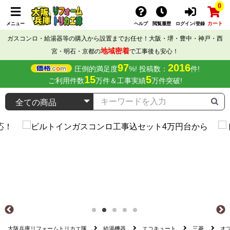
0
カート
メニュー
ヘルプ
閲覧履歴
ログイン/登録
ガスコンロ・給湯器等の購入から設置までお任せ！大阪・堺・豊中・神戸・西
地域密着
宮・明石・京都の
で工事後も安心！
97
2016
圧倒的満足度
%! 投稿数：
件!
15
5
ご利用件数
万件＆工事実績
万件突破!
大阪兵庫リフォームトリカエ隊
給湯機器
エコキュート
三菱
オ