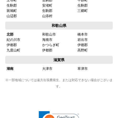
王寺町
生駒郡
平群町
生駒郡
安堵町
生駒郡
斑鳩町
生駒郡
三郷町
山辺郡
山添村
和歌山県
北部
和歌山市
橋本市
紀の川市
海南市
岩出市
伊都郡
かつらぎ町
伊都郡
九度山町
伊都郡
高野町
滋賀県
湖南
大津市
草津市
※一部地域については遠方出張費発生、または対応できない場合がございま
す。